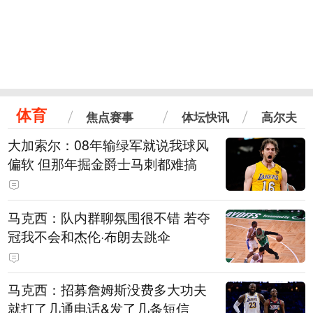
体育
焦点赛事
体坛快讯
高尔夫
大加索尔：08年输绿军就说我球风
偏软 但那年掘金爵士马刺都难搞
马克西：队内群聊氛围很不错 若夺
冠我不会和杰伦·布朗去跳伞
马克西：招募詹姆斯没费多大功夫
就打了几通电话&发了几条短信