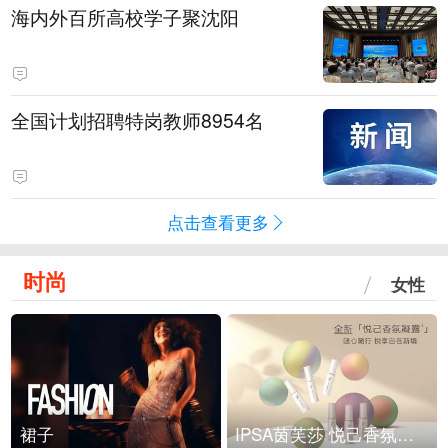
海内外百所高校学子聚沈阳
全国计划招聘特岗教师8954名
点击查看更多
时尚
女性
裙子
IPSA茵芙莎 悦己香氛凝露上市