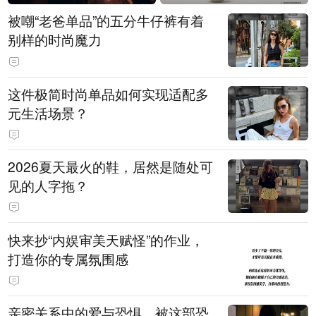
被嘲“老爸单品”的五分牛仔裤有着
别样的时尚魔力
这件极简时尚单品如何实现适配多
元生活场景？
2026夏天最火的鞋，居然是随处可
见的人字拖？
快来抄“内娱审美天赋怪”的作业，
打造你的专属氛围感
亲密关系中的爱与恐惧，被这部恐