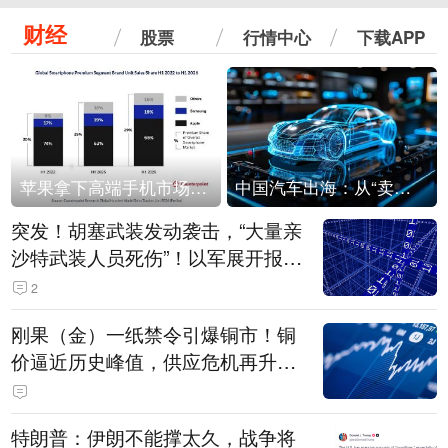
财经
股票
行情中心
下载APP
苹果拿下高端手机市场65%的份额：iPhone 17系列功不可没
中国汽车出海：从“卖出去”到“走进去”
突发！胡塞武装发动袭击，“大量亲
沙特武装人员死伤”！以军展开报复
性空袭
2
刚果（金）一纸禁令引爆铜市！铜
价逼近历史峰值，供应危机再升
级？
特朗普：伊朗不能撑太久，战争将