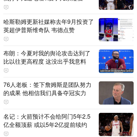
哈斯勒姆更新社媒称去年9月投资了
英超伊普斯维奇队 韦德点赞
布朗：今夏对我的舆论攻击达到了
比以往更高程度 这没出乎我意料
76人老板：签下詹姆斯是团队努力
的成果 他相信我们具备夺冠实力
名记：火箭预计不会给阿门5年2.5
亿全额顶薪 或以5年2亿提前续约