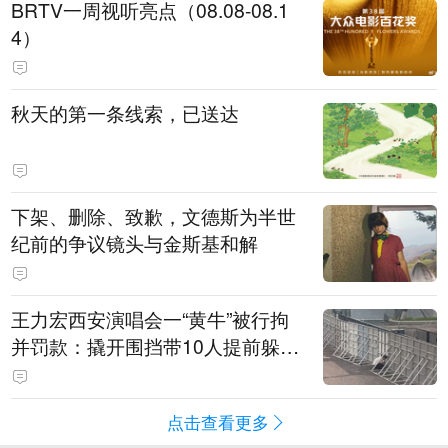
BRTV一周视听亮点（08.08-08.1
4）
秋天的第一条线索，已送达
下架、删除、致歉，文德斯为半世
纪前的争议镜头与金斯基和解
王力宏西安演唱会一“黄牛”被行拘
并罚款：撬开围挡带10人提前躲进
场馆清洁室，开唱前还没混入观众
席就被抓
点击查看更多