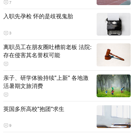
7
入职先孕检 怀的是歧视鬼胎
3
离职员工在朋友圈吐槽前老板 法院:
存在侵害其名誉权可能
亲子、研学体验持续"上新" 各地激
活暑期文旅消费
英国多所高校"抱团"求生
9