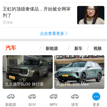
王虹的顶级奢侈品，开始被全网审
判了
516
点击查看更多
汽车
新能源
新车
视频
北京越野BJ30 旅行家
风云T9L 230 Max
新能源
SUV
MPV
轿车
更多