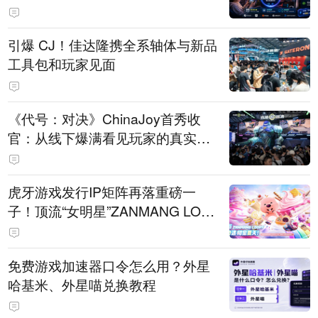
引爆 CJ！佳达隆携全系轴体与新品
工具包和玩家见面
《代号：对决》ChinaJoy首秀收
官：从线下爆满看见玩家的真实期
待
虎牙游戏发行IP矩阵再落重磅一
子！顶流“女明星”ZANMANG LOO
PY 正版3D消除手游《消消奇遇》
惊喜曝光
免费游戏加速器口令怎么用？外星
哈基米、外星喵兑换教程