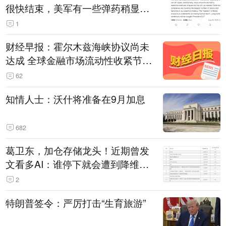
很快结束，美军有一些弹药稍显紧
张！伊朗公布拟议的海峡管理文本
1
财经早报：霍尔木兹海峡协议尚未
达成 全球金融市场流动性收紧节奏
暂缓
62
知情人士：沃什将准备在9月加息
682
葛卫东，加仓存储龙头！近期曾发
文看多AI：谁停下就会遭到降维打
击
2
特朗普签令：严厉打击“生育旅游”