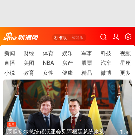
标准版
智能版
新闻
财经
体育
娱乐
军事
科技
视频
直播
美图
NBA
房产
股票
汽车
星座
小说
教育
女性
健康
精品
微博
更多
图集
1
厄瓜多尔总统诺沃亚会见阿根廷总统米莱
/
6