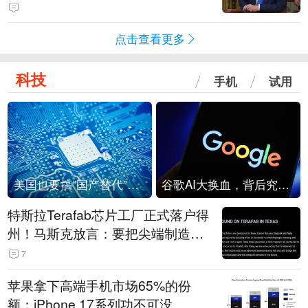
点击查看更多
科技
手机
试用
美国也要搞“国产替代”？先算清三笔账
谷歌AI大换血，背后究竟发生了什么？
特斯拉Terafab芯片工厂正式落户得
州！马斯克放言：要把尖端制造带
回美国
7
苹果拿下高端手机市场65%的份
额：iPhone 17系列功不可没