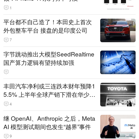
1
平台都不自己造了！本田史上首次
外包整车平台 接盘的是印度公司
7
字节跳动推出大模型SeedRealtime
国产算力逻辑有望持续加强
丰田汽车净利或三连跌本财年预降1
5.5% 上半年全球产销下滑在华少卖
14.3万辆
4
继 OpenAI、Anthropic 之后，Meta
AI 模型测试期间也发生“越界”事件
9