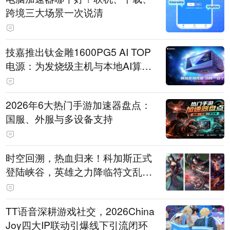
跨境三大场景一次说清
技嘉推出钛金雕1600PG5 AI TOP
电源：为发烧级主机与本地AI算力
打造旗舰供电方案
2026年6大热门手游加速器盘点：
国服、外服与多设备支持
时空回溯，热血归来！科加斯正式
登陆峡谷，英雄之力降临符文乱
斗！
TT语音深耕游戏社交，2026China
Joy四大IP联动引爆线下引流闭环