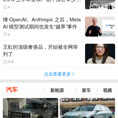
14.3万辆
4
继 OpenAI、Anthropic 之后，Meta
AI 模型测试期间也发生“越界”事件
9
王虹的顶级奢侈品，开始被全网审
判了
516
点击查看更多
汽车
新能源
新车
视频