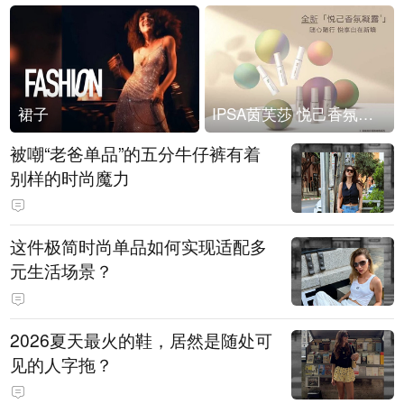
裙子
IPSA茵芙莎 悦己香氛凝露上市
被嘲“老爸单品”的五分牛仔裤有着
别样的时尚魔力
这件极简时尚单品如何实现适配多
元生活场景？
2026夏天最火的鞋，居然是随处可
见的人字拖？