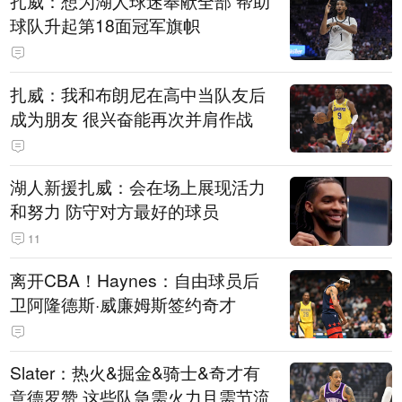
扎威：想为湖人球迷奉献全部 帮助
球队升起第18面冠军旗帜
扎威：我和布朗尼在高中当队友后
成为朋友 很兴奋能再次并肩作战
湖人新援扎威：会在场上展现活力
和努力 防守对方最好的球员
11
离开CBA！Haynes：自由球员后
卫阿隆德斯·威廉姆斯签约奇才
Slater：热火&掘金&骑士&奇才有
意德罗赞 这些队急需火力且需节流