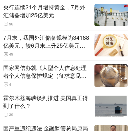
央行连续21个月增持黄金，7月外
汇储备增加25亿美元
96
7月末，我国外汇储备规模为34188
亿美元，较6月末上升25亿美元，
升幅为0.07%
49
国家网信办就《大型个人信息处理
者个人信息保护规定（征求意见
稿）》公开征求意见
4
霍尔木兹海峡谈判推进 美国真正得
到了什么？
39
因严重违纪违法 金融监管总局原局