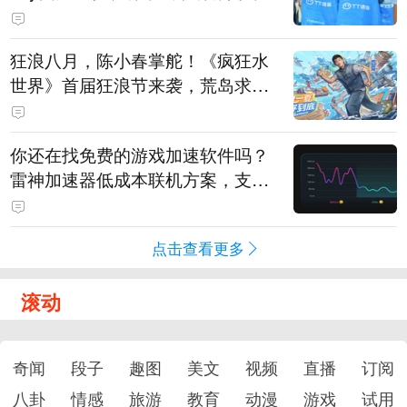
狂浪八月，陈小春掌舵！《疯狂水
世界》首届狂浪节来袭，荒岛求生
直播即将开启
你还在找免费的游戏加速软件吗？
雷神加速器低成本联机方案，支持
免费试用
点击查看更多
滚动
奇闻
段子
趣图
美文
视频
直播
订阅
八卦
情感
旅游
教育
动漫
游戏
试用