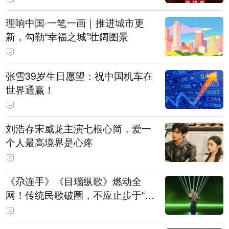
理响中国·一笔一画｜推进城市更
新，勾勒“幸福之城”壮阔图景
张雪39岁生日愿望：祝中国机车在
世界通赢！
刘浩存宋威龙主演七根心简，爱一
个人最高境界是心疼
《尕连手》《目瑙纵歌》燃动全
网！传统民歌破圈，不应止步于“上
头”