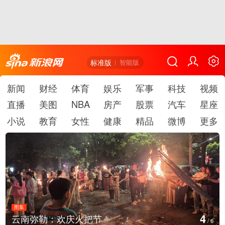
标准版
智能版
新闻
财经
体育
娱乐
军事
科技
视频
直播
美图
NBA
房产
股票
汽车
星座
小说
教育
女性
健康
精品
微博
更多
图集
5
江西铅山：千灯点亮葛仙村
/
6