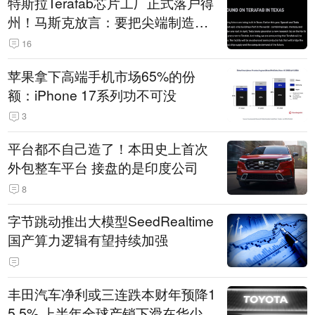
特斯拉Terafab芯片工厂正式落户得
州！马斯克放言：要把尖端制造带
回美国
16
苹果拿下高端手机市场65%的份
额：iPhone 17系列功不可没
3
平台都不自己造了！本田史上首次
外包整车平台 接盘的是印度公司
8
字节跳动推出大模型SeedRealtime
国产算力逻辑有望持续加强
丰田汽车净利或三连跌本财年预降1
5.5% 上半年全球产销下滑在华少卖