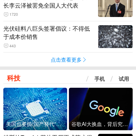
长李云泽被罢免全国人大代表
1720
光伏硅料八巨头签署倡议：不得低
于成本价销售
443
点击查看更多
科技
手机
试用
美国也要搞“国产替代”？先算清三笔账
谷歌AI大换血，背后究竟发生了什么？