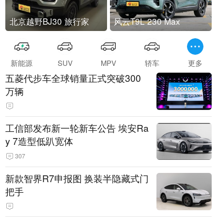
北京越野BJ30 旅行家
风云T9L 230 Max
新能源
SUV
MPV
轿车
更多
五菱代步车全球销量正式突破300
万辆
工信部发布新一轮新车公告 埃安Ra
y 7造型低趴宽体
307
新款智界R7申报图 换装半隐藏式门
把手