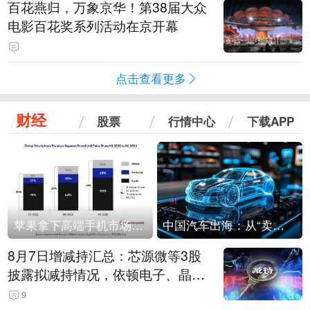
百花燕归，万象京华！第38届大众
电影百花奖系列活动在京开幕
点击查看更多
财经
股票
行情中心
下载APP
苹果拿下高端手机市场65%的份额：iPhone 17系列功不可没
中国汽车出海：从“卖出去”到“走进去”
8月7日增减持汇总：芯源微等3股
披露拟减持情况，依顿电子、晶华
微拟增持（表）
9