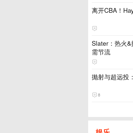
离开CBA！H
Slater：
需节流
抛射与超远投
8
娱乐