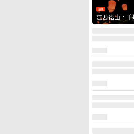
图集
江西铅山：千