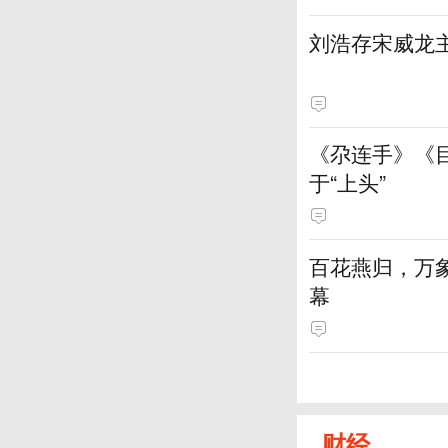
刘浩存宋威龙
《尕连手》《
于“上头”
百花燕归，万
幕
财经