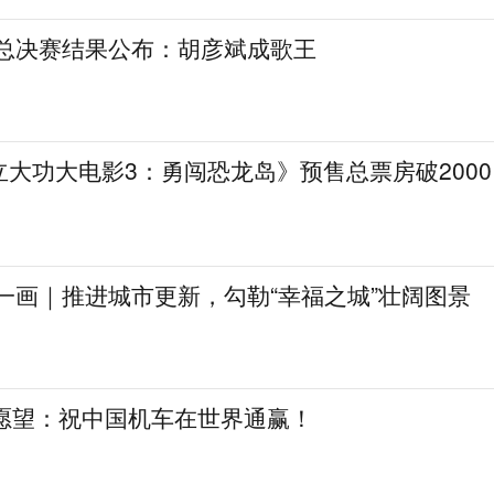
》总决赛结果公布：胡彦斌成歌王
大功大电影3：勇闯恐龙岛》预售总票房破2000
一画｜推进城市更新，勾勒“幸福之城”壮阔图景
日愿望：祝中国机车在世界通赢！