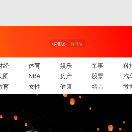
标准版
智能版
财经
体育
娱乐
军事
科
美图
NBA
房产
股票
汽
教育
女性
健康
精品
微