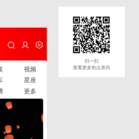
扫一扫
扫一扫
查看更多热点资讯
查看更多热点资讯
技
视频
车
星座
博
更多