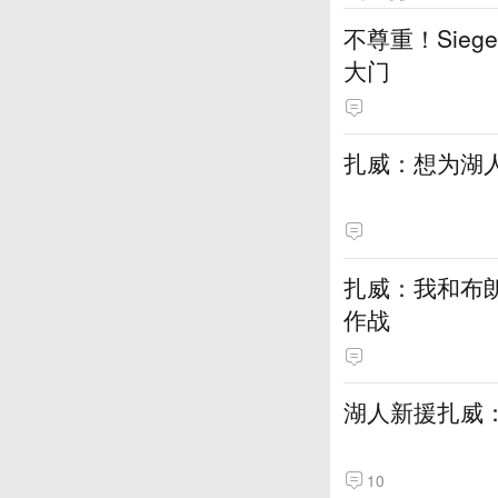
不尊重！Sie
大门
扎威：想为湖
扎威：我和布
作战
湖人新援扎威
10