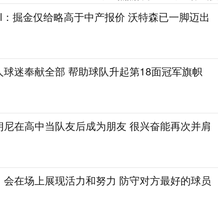
gel：掘金仅给略高于中产报价 沃特森已一脚迈出
人球迷奉献全部 帮助球队升起第18面冠军旗帜
朗尼在高中当队友后成为朋友 很兴奋能再次并肩
：会在场上展现活力和努力 防守对方最好的球员