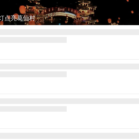
灯点亮葛仙村