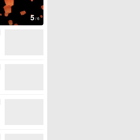
图集
5
上海：七彩稻田画迎最佳观赏期
/
6