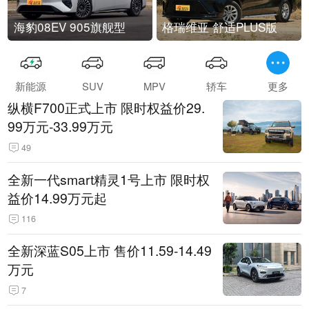
海豹08EV 905旗舰型
格瑞维亚 舒适PLUS版
新能源
SUV
MPV
轿车
更多
纵横F700正式上市 限时权益价29.
99万元-33.99万元
49
全新一代smart精灵1号上市 限时权
益价14.99万元起
116
全新深蓝S05上市 售价11.59-14.49
万元
7