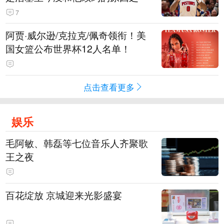
7
阿贾·威尔逊/克拉克/佩奇领衔！美
国女篮公布世界杯12人名单！
点击查看更多
娱乐
毛阿敏、韩磊等七位音乐人齐聚歌
王之夜
百花绽放 京城迎来光影盛宴