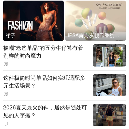
裙子
IPSA茵芙莎 悦己香氛凝露上市
被嘲“老爸单品”的五分牛仔裤有着
别样的时尚魔力
这件极简时尚单品如何实现适配多
元生活场景？
2026夏天最火的鞋，居然是随处可
见的人字拖？