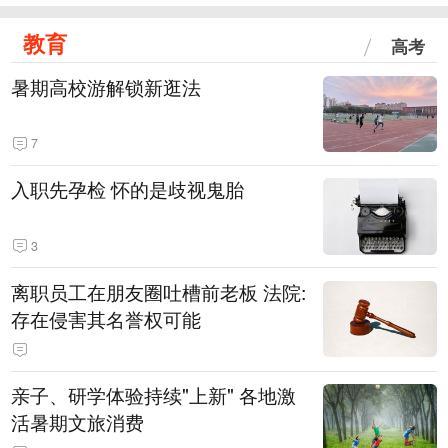
教育
高考
暑期高校游解锁新逛法
7
入职先孕检 怀的是歧视鬼胎
3
离职员工在朋友圈吐槽前老板 法院:
存在侵害其名誉权可能
亲子、研学体验持续"上新" 各地激
活暑期文旅消费