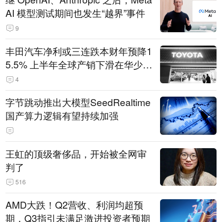
AI 模型测试期间也发生“越界”事件
9
丰田汽车净利或三连跌本财年预降1
5.5% 上半年全球产销下滑在华少卖
14.3万辆
4
字节跳动推出大模型SeedRealtime
国产算力逻辑有望持续加强
王虹的顶级奢侈品，开始被全网审
判了
516
AMD大跌！Q2营收、利润均超预
期，Q3指引未满足激进投资者预期