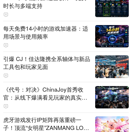
时长与多端支持
每天免费14小时的游戏加速器：适
用场景与使用频率
引爆 CJ！佳达隆携全系轴体与新品
工具包和玩家见面
《代号：对决》ChinaJoy首秀收
官：从线下爆满看见玩家的真实期
待
虎牙游戏发行IP矩阵再落重磅一
子！顶流“女明星”ZANMANG LOO