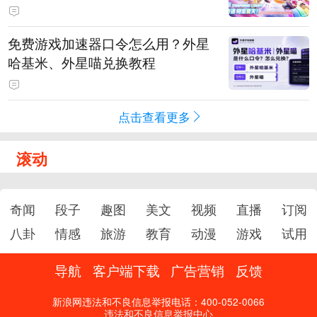
PY 正版3D消除手游《消消奇遇》
惊喜曝光
免费游戏加速器口令怎么用？外星
哈基米、外星喵兑换教程
点击查看更多
滚动
奇闻
段子
趣图
美文
视频
直播
订阅
八卦
情感
旅游
教育
动漫
游戏
试用
导航
客户端下载
广告营销
反馈
新浪网违法和不良信息举报电话：400-052-0066
违法和不良信息举报中心