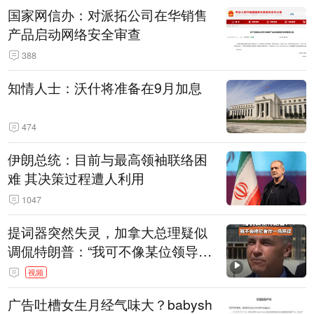
国家网信办：对派拓公司在华销售
产品启动网络安全审查
388
知情人士：沃什将准备在9月加息
474
伊朗总统：目前与最高领袖联络困
难 其决策过程遭人利用
1047
提词器突然失灵，加拿大总理疑似
调侃特朗普：“我可不像某位领导
人，把这当成一场阴谋”，全场哄笑
视频
广告吐槽女生月经气味大？babysh