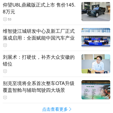
仰望U8L鼎藏版正式上市 售价145.
8万元
53
维智捷江城研发中心及新工厂正式
落成启用：全面赋能中国汽车产业
刘展术：打硬仗，补齐大众安徽的
错位
别克至境将全系首次整车OTA升级
覆盖智舱与辅助驾驶四大场景
点击查看更多