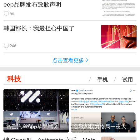
eep品牌发布致歉声明
86
韩国部长：我最担心中国了
246
点击查看更多
科技
手机
试用
智己汽车App苹果端突然“下架”
谷歌AI权力格局一夜大洗牌
继 OpenAI、Anthropic 之后，Meta