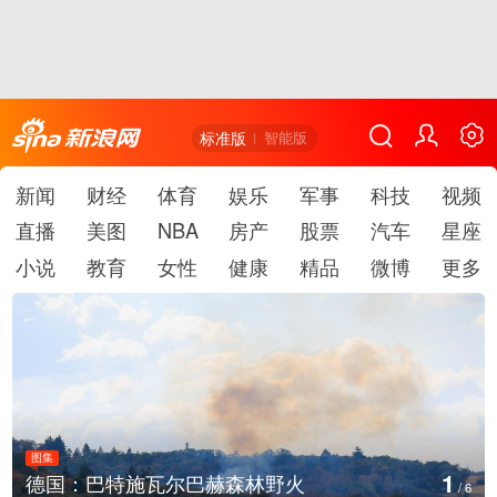
标准版
智能版
新闻
财经
体育
娱乐
军事
科技
视频
直播
美图
NBA
房产
股票
汽车
星座
小说
教育
女性
健康
精品
微博
更多
图集
1
德国：巴特施瓦尔巴赫森林野火
/
6