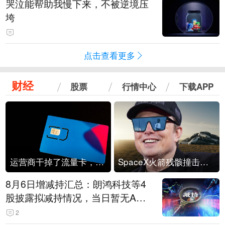
哭泣能帮助我慢下来，不被逆境压
垮
点击查看更多
财经
股票
行情中心
下载APP
运营商干掉了流量卡，他们真的玩不起了
SpaceX火箭残骸撞击月球
8月6日增减持汇总：朗鸿科技等4
股披露拟减持情况，当日暂无A股
公司披露拟增持情况（表）
2