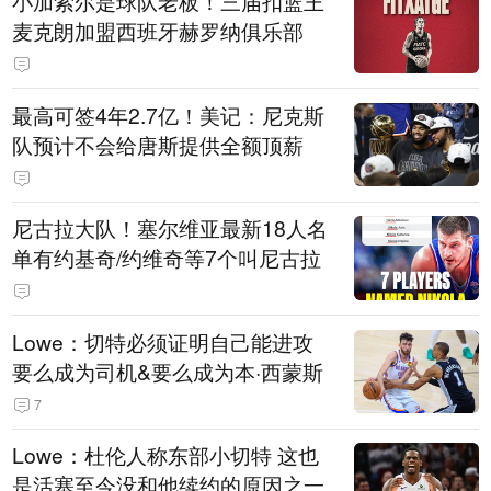
小加索尔是球队老板！三届扣篮王
麦克朗加盟西班牙赫罗纳俱乐部
最高可签4年2.7亿！美记：尼克斯
队预计不会给唐斯提供全额顶薪
尼古拉大队！塞尔维亚最新18人名
单有约基奇/约维奇等7个叫尼古拉
Lowe：切特必须证明自己能进攻
要么成为司机&要么成为本·西蒙斯
7
Lowe：杜伦人称东部小切特 这也
是活塞至今没和他续约的原因之一