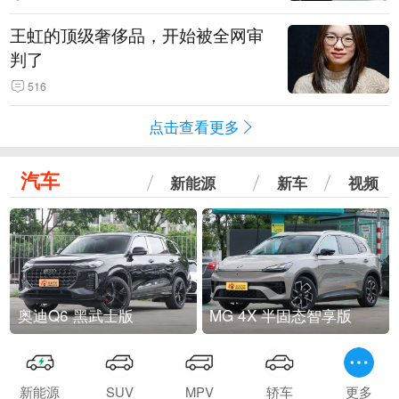
王虹的顶级奢侈品，开始被全网审
判了
516
点击查看更多
汽车
新能源
新车
视频
奥迪Q6 黑武士版
MG 4X 半固态智享版
新能源
SUV
MPV
轿车
更多