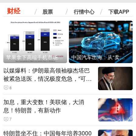
财经
股票
行情中心
下载APP
苹果拿下高端手机市场65%的份额：iPhone 17系列功不可没
中国汽车出海：从“卖出去”到“走进去”
以媒爆料：伊朗最高领袖穆杰塔巴
被紧急送医，情况极度危急，“可能
随时会死去”
8
加息，重大变数！美联储，大消
息！特朗普，有新动作
7
特朗普坐不住：中国每年培养3000