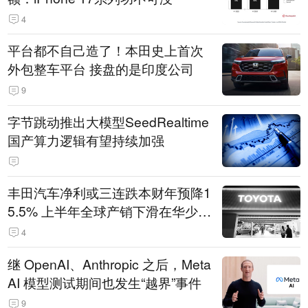
4
平台都不自己造了！本田史上首次
外包整车平台 接盘的是印度公司
9
字节跳动推出大模型SeedRealtime
国产算力逻辑有望持续加强
丰田汽车净利或三连跌本财年预降1
5.5% 上半年全球产销下滑在华少卖
14.3万辆
4
继 OpenAI、Anthropic 之后，Meta
AI 模型测试期间也发生“越界”事件
9