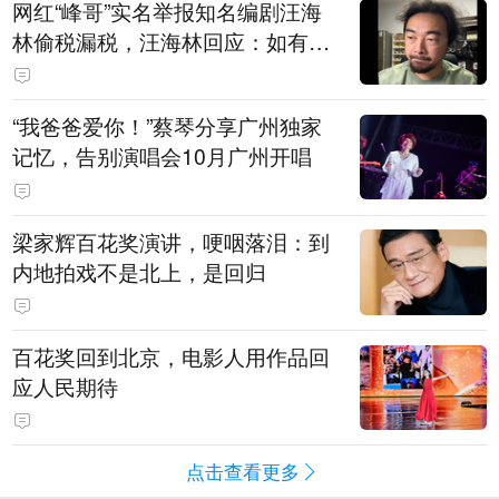
网红“峰哥”实名举报知名编剧汪海
林偷税漏税，汪海林回应：如有违
法行为，相关机构自会进行评判和
处理，清者自清，无需一一回应
“我爸爸爱你！”蔡琴分享广州独家
记忆，告别演唱会10月广州开唱
梁家辉百花奖演讲，哽咽落泪：到
内地拍戏不是北上，是回归
百花奖回到北京，电影人用作品回
应人民期待
点击查看更多