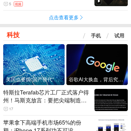
角形遮蔽星光
5
视频
点击查看更多
科技
手机
试用
美国也要搞“国产替代”？先算清三笔账
谷歌AI大换血，背后究竟发生了什么？
特斯拉Terafab芯片工厂正式落户得
州！马斯克放言：要把尖端制造带
回美国
17
苹果拿下高端手机市场65%的份
额：iPhone 17系列功不可没