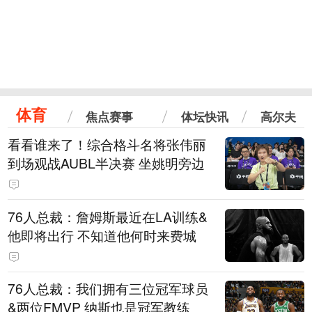
体育
焦点赛事
体坛快讯
高尔夫
看看谁来了！综合格斗名将张伟丽
到场观战AUBL半决赛 坐姚明旁边
76人总裁：詹姆斯最近在LA训练&
他即将出行 不知道他何时来费城
76人总裁：我们拥有三位冠军球员
&两位FMVP 纳斯也是冠军教练