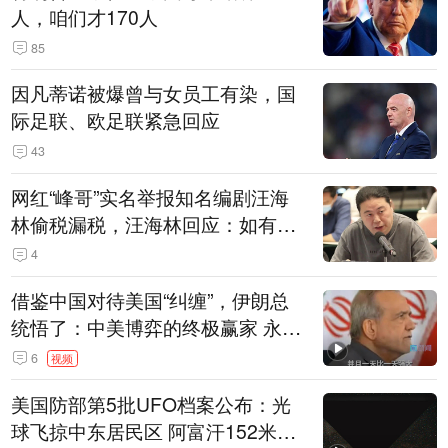
人，咱们才170人
85
因凡蒂诺被爆曾与女员工有染，国
际足联、欧足联紧急回应
43
网红“峰哥”实名举报知名编剧汪海
林偷税漏税，汪海林回应：如有违
法行为，相关机构自会进行评判和
4
处理
借鉴中国对待美国“纠缠”，伊朗总
统悟了：中美博弈的终极赢家 永远
是埋头发展的那一国 伊朗要学中
6
视频
国“做好自己的事”
美国防部第5批UFO档案公布：光
球飞掠中东居民区 阿富汗152米三