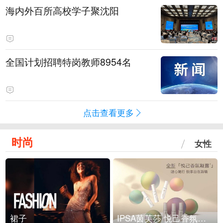
海内外百所高校学子聚沈阳
全国计划招聘特岗教师8954名
点击查看更多
时尚
女性
裙子
IPSA茵芙莎 悦己香氛凝露上市