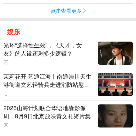
点击查看更多
娱乐
光环“选择性生效”，《天才，女
友》的人设还剩多少逻辑？
茉莉花开·艺通江海丨南通崇川天生
港街道文艺轻骑兵走进消防站慰问
火焰蓝
2026山海计划联合华语地缘影像
周，8月9日北京放映黄文礼短片集