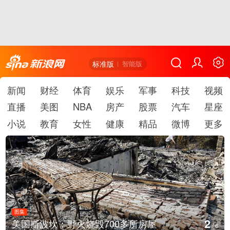
标准版
智能版
新闻
财经
体育
娱乐
军事
科技
视频
直播
美图
NBA
房产
股票
汽车
星座
小说
教育
女性
健康
精品
微博
更多
图集
2
美国斯波坎：野火烧毁700多所房屋
/
6