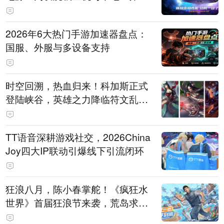
打造旗舰供电方案
2026年6大热门手游加速器盘点：
国服、外服与多设备支持
时空回溯，热血归来！科加斯正式
登陆峡谷，英雄之力降临符文乱
斗！
TT语音深耕游戏社交，2026China
Joy四大IP联动引爆线下引流闭环
狂浪八月，陈小春掌舵！《疯狂水
世界》首届狂浪节来袭，荒岛求生
直播即将开启