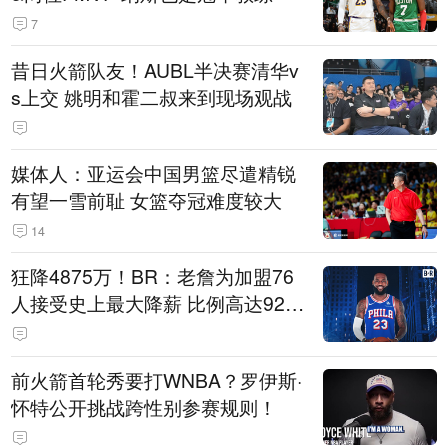
7
昔日火箭队友！AUBL半决赛清华v
s上交 姚明和霍二叔来到现场观战
媒体人：亚运会中国男篮尽遣精锐
有望一雪前耻 女篮夺冠难度较大
14
狂降4875万！BR：老詹为加盟76
人接受史上最大降薪 比例高达92.
6%
前火箭首轮秀要打WNBA？罗伊斯·
怀特公开挑战跨性别参赛规则！