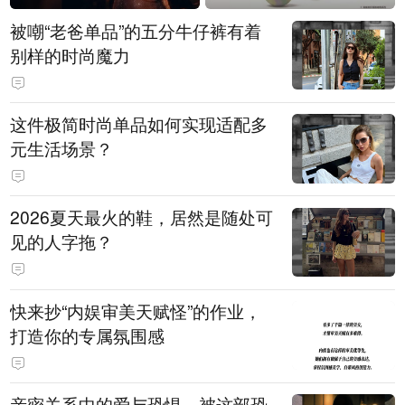
被嘲“老爸单品”的五分牛仔裤有着
别样的时尚魔力
这件极简时尚单品如何实现适配多
元生活场景？
2026夏天最火的鞋，居然是随处可
见的人字拖？
快来抄“内娱审美天赋怪”的作业，
打造你的专属氛围感
亲密关系中的爱与恐惧，被这部恐