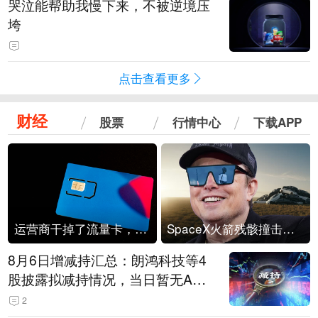
哭泣能帮助我慢下来，不被逆境压
垮
点击查看更多
财经
股票
行情中心
下载APP
运营商干掉了流量卡，他们真的玩不起了
SpaceX火箭残骸撞击月球
8月6日增减持汇总：朗鸿科技等4
股披露拟减持情况，当日暂无A股
公司披露拟增持情况（表）
2