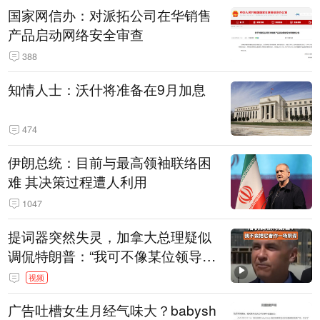
国家网信办：对派拓公司在华销售
产品启动网络安全审查
388
知情人士：沃什将准备在9月加息
474
伊朗总统：目前与最高领袖联络困
难 其决策过程遭人利用
1047
提词器突然失灵，加拿大总理疑似
调侃特朗普：“我可不像某位领导
人，把这当成一场阴谋”，全场哄笑
视频
广告吐槽女生月经气味大？babysh