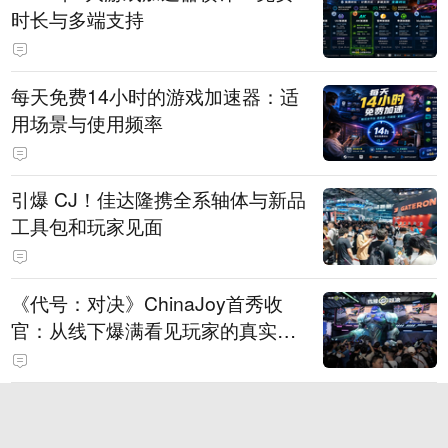
时长与多端支持
每天免费14小时的游戏加速器：适
用场景与使用频率
引爆 CJ！佳达隆携全系轴体与新品
工具包和玩家见面
《代号：对决》ChinaJoy首秀收
官：从线下爆满看见玩家的真实期
待
虎牙游戏发行IP矩阵再落重磅一
子！顶流“女明星”ZANMANG LOO