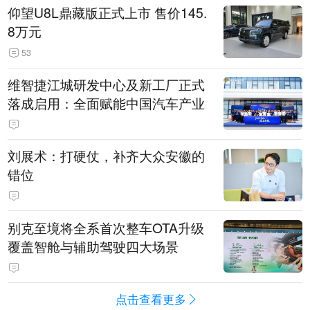
仰望U8L鼎藏版正式上市 售价145.
8万元
53
维智捷江城研发中心及新工厂正式
落成启用：全面赋能中国汽车产业
刘展术：打硬仗，补齐大众安徽的
错位
别克至境将全系首次整车OTA升级
覆盖智舱与辅助驾驶四大场景
点击查看更多