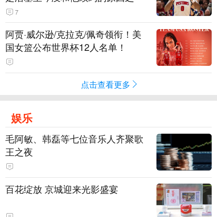
7
阿贾·威尔逊/克拉克/佩奇领衔！美
国女篮公布世界杯12人名单！
点击查看更多
娱乐
毛阿敏、韩磊等七位音乐人齐聚歌
王之夜
百花绽放 京城迎来光影盛宴