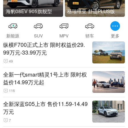
海豹08EV 905旗舰型
格瑞维亚 舒适PLUS版
新能源
SUV
MPV
轿车
更多
纵横F700正式上市 限时权益价29.
99万元-33.99万元
49
全新一代smart精灵1号上市 限时权
益价14.99万元起
116
全新深蓝S05上市 售价11.59-14.49
万元
7