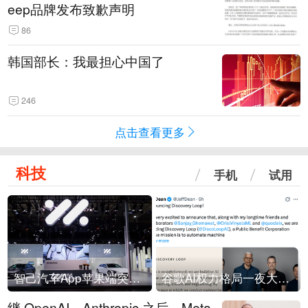
eep品牌发布致歉声明
86
韩国部长：我最担心中国了
246
点击查看更多
科技
手机
试用
智己汽车App苹果端突然“下架”
谷歌AI权力格局一夜大洗牌
继 OpenAI、Anthropic 之后，Meta