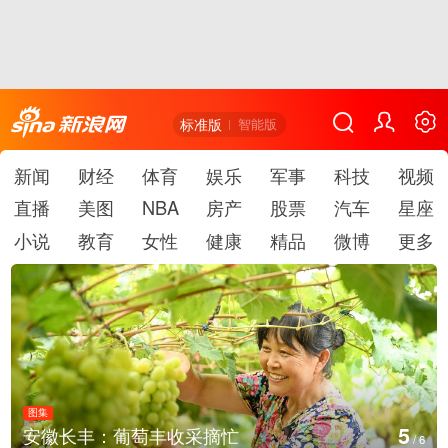
标准版
智能版
新闻
财经
体育
娱乐
军事
科技
视频
直播
美图
NBA
房产
股票
汽车
星座
小说
教育
女性
健康
精品
微博
更多
图集
5
安徽长丰：葡萄丰收采摘忙
/
6