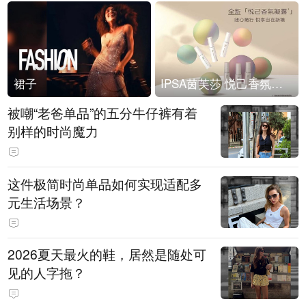
裙子
IPSA茵芙莎 悦己香氛凝露上市
被嘲“老爸单品”的五分牛仔裤有着
别样的时尚魔力
这件极简时尚单品如何实现适配多
元生活场景？
2026夏天最火的鞋，居然是随处可
见的人字拖？