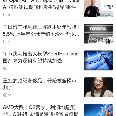
AI 模型测试期间也发生“越界”事件
9
丰田汽车净利或三连跌本财年预降1
5.5% 上半年全球产销下滑在华少卖
14.3万辆
4
字节跳动推出大模型SeedRealtime
国产算力逻辑有望持续加强
王虹的顶级奢侈品，开始被全网审
判了
516
AMD大跌！Q2营收、利润均超预
期，Q3指引未满足激进投资者预期