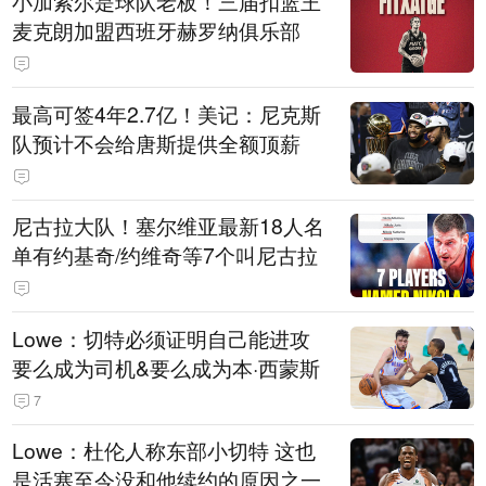
小加索尔是球队老板！三届扣篮王
麦克朗加盟西班牙赫罗纳俱乐部
最高可签4年2.7亿！美记：尼克斯
队预计不会给唐斯提供全额顶薪
尼古拉大队！塞尔维亚最新18人名
单有约基奇/约维奇等7个叫尼古拉
Lowe：切特必须证明自己能进攻
要么成为司机&要么成为本·西蒙斯
7
Lowe：杜伦人称东部小切特 这也
是活塞至今没和他续约的原因之一