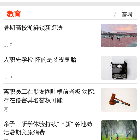
教育
高考
暑期高校游解锁新逛法
7
入职先孕检 怀的是歧视鬼胎
3
离职员工在朋友圈吐槽前老板 法院:
存在侵害其名誉权可能
亲子、研学体验持续"上新" 各地激
活暑期文旅消费