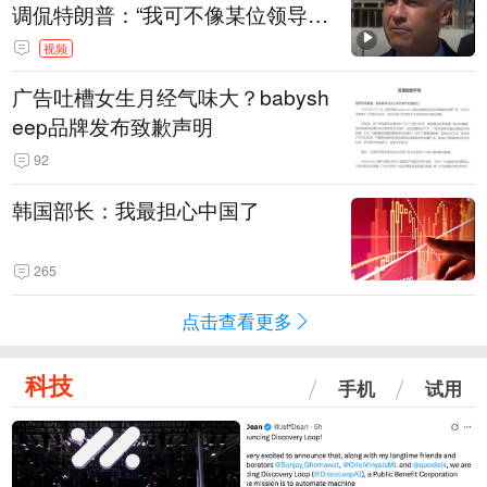
调侃特朗普：“我可不像某位领导
人，把这当成一场阴谋”，全场哄笑
视频
广告吐槽女生月经气味大？babysh
eep品牌发布致歉声明
92
韩国部长：我最担心中国了
265
点击查看更多
科技
手机
试用