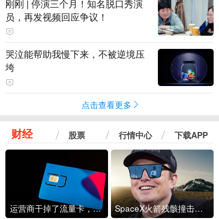
刚刚 | 停演三个月！知名脱口秀演
员，再发视频回应争议！
哭泣能帮助我慢下来，不被逆境压
垮
点击查看更多
财经
股票
行情中心
下载APP
运营商干掉了流量卡，他们真的玩不起了
SpaceX火箭残骸撞击月球