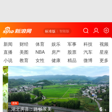
标准版
智能版
新闻
财经
体育
娱乐
军事
科技
视频
直播
美图
NBA
房产
股票
汽车
星座
小说
教育
女性
健康
精品
微博
更多
图集
6
湖北房县：路畅景美
/
6