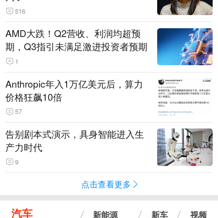
516
AMD大跌！Q2营收、利润均超预
期，Q3指引未满足激进投资者预期
1
Anthropic年入1万亿美元后，算力
价格狂飙10倍
57
告别剧本式演示，具身智能进入生
产力时代
9
点击查看更多
汽车
新能源
新车
视频