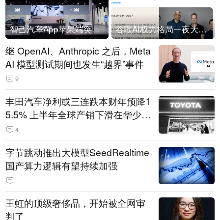
智己汽车App苹果端突然“下架”
谷歌AI权力格局一夜大洗牌
继 OpenAI、Anthropic 之后，Meta
AI 模型测试期间也发生“越界”事件
9
丰田汽车净利或三连跌本财年预降1
5.5% 上半年全球产销下滑在华少卖
14.3万辆
4
字节跳动推出大模型SeedRealtime
国产算力逻辑有望持续加强
王虹的顶级奢侈品，开始被全网审
判了