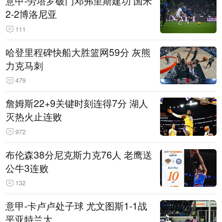
意甲-劳塔罗破门邓弗里斯建功 国米
2-2博洛尼亚
111
哈登里程碑快船大胜篮网59分 灰熊
力克马刺
479
詹姆斯22+9关键时刻连得7分 湖人
灭热火止连败
972
布伦森38分尼克斯力克76人 老鹰送
公牛3连败
132
意甲-卡卢卢处子球 尤文图斯1-1战
平亚特兰大