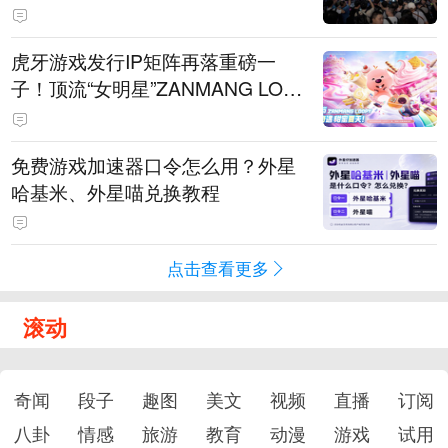
待
虎牙游戏发行IP矩阵再落重磅一
子！顶流“女明星”ZANMANG LOO
PY 正版3D消除手游《消消奇遇》
惊喜曝光
免费游戏加速器口令怎么用？外星
哈基米、外星喵兑换教程
点击查看更多
滚动
奇闻
段子
趣图
美文
视频
直播
订阅
八卦
情感
旅游
教育
动漫
游戏
试用