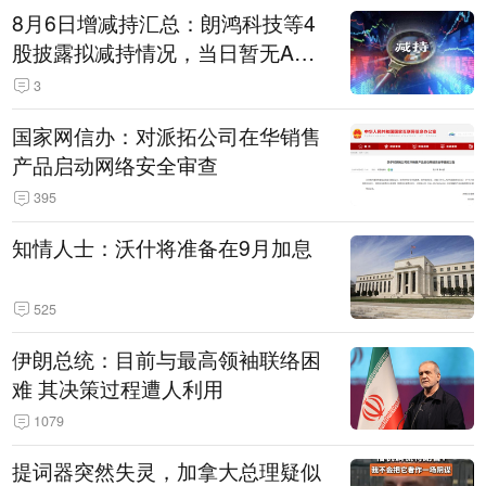
8月6日增减持汇总：朗鸿科技等4
股披露拟减持情况，当日暂无A股
公司披露拟增持情况（表）
3
国家网信办：对派拓公司在华销售
产品启动网络安全审查
395
知情人士：沃什将准备在9月加息
525
伊朗总统：目前与最高领袖联络困
难 其决策过程遭人利用
1079
提词器突然失灵，加拿大总理疑似