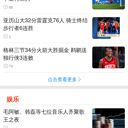
88
亚历山大32分雷霆克76人 骑士终结
步行者6连胜
2
格林三节34分火箭大胜掘金 鹈鹕送
独行侠3连败
74
点击查看更多
娱乐
毛阿敏、韩磊等七位音乐人齐聚歌
王之夜