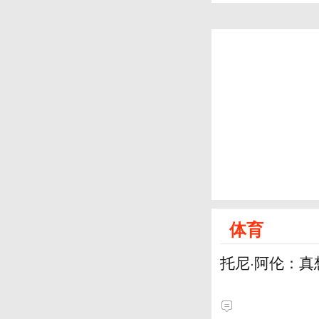
体育
托尼·阿伦：