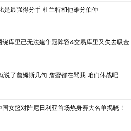
比是最强得分手 杜兰特和他难分伯仲
围绕库里已无法建争冠阵容&交易库里又失去吸金
就说了詹姆斯几句 詹蜜都在骂我 咱们休战吧
中国女篮对阵尼日利亚首场热身赛大名单揭晓！