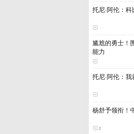
托尼·阿伦：科
尴尬的勇士！
能力
托尼·阿伦：我
杨舒予领衔！
2