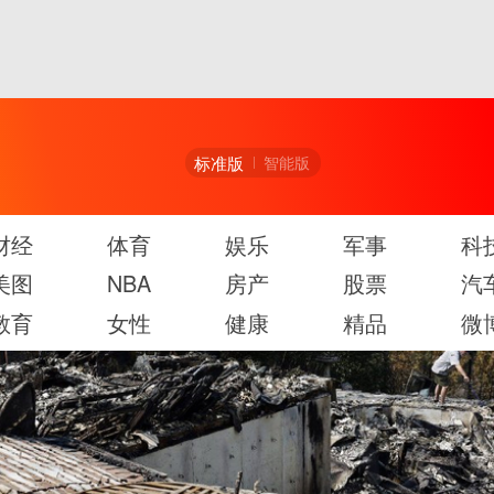
标准版
智能版
财经
体育
娱乐
军事
科
美图
NBA
房产
股票
汽
教育
女性
健康
精品
微