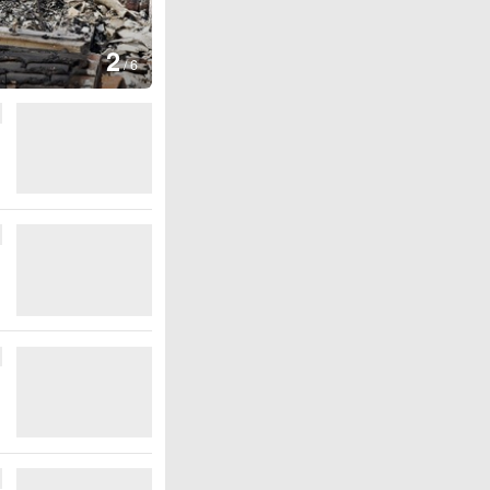
图集
2
叙利亚：大马士革发生爆炸
/
6