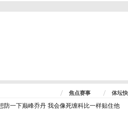
焦点赛事
体坛快
真想防一下巅峰乔丹 我会像死缠科比一样贴住他