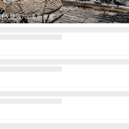
野火烧毁700多所房屋