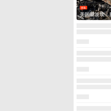
图集
美国斯波坎：