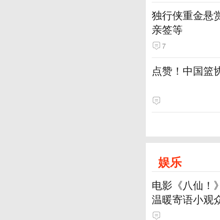
独行侠重金悬赏
亲签等
7
点赞！中国篮
娱乐
电影《八仙！
温暖寄语小观