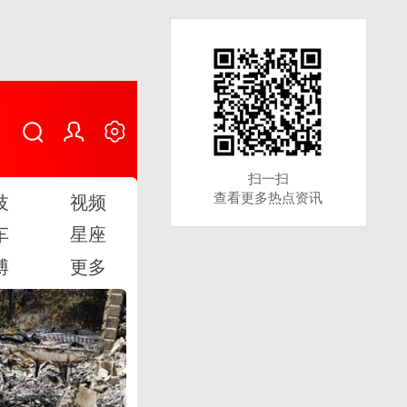
扫一扫
扫一扫
查看更多热点资讯
查看更多热点资讯
技
视频
车
星座
博
更多