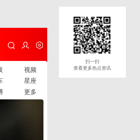
扫一扫
扫一扫
查看更多热点资讯
查看更多热点资讯
技
视频
车
星座
博
更多