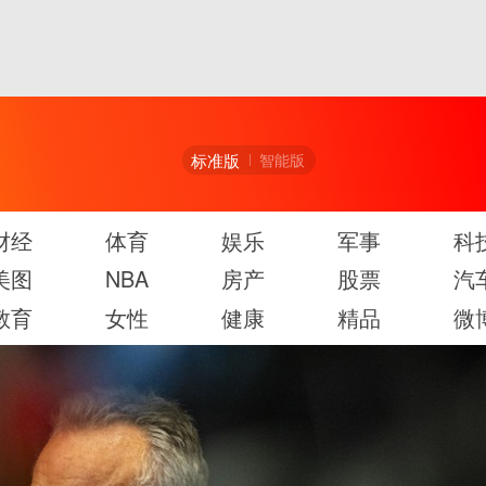
标准版
智能版
财经
体育
娱乐
军事
科
美图
NBA
房产
股票
汽
教育
女性
健康
精品
微