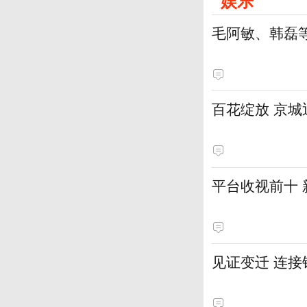
娱乐
毛阿敏、韩磊
百花绽放 京
平台收视前十
见证变迁 连接