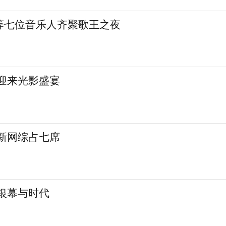
等七位音乐人齐聚歌王之夜
城迎来光影盛宴
 新网综占七席
银幕与时代