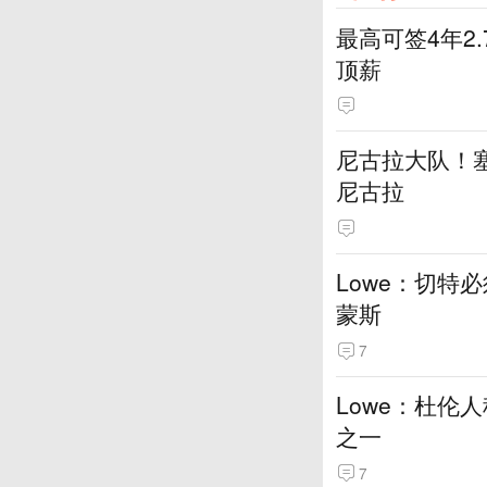
最高可签4年2
顶薪
尼古拉大队！塞
尼古拉
Lowe：切特
蒙斯
7
Lowe：杜伦
之一
7