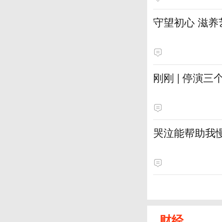
守望初心 滋养
刚刚 | 停演
哭泣能帮助我
财经