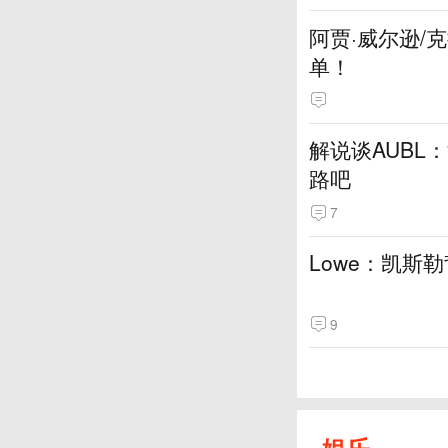
阿贾·威尔逊/
单！
解说谈AUBL
路吧
7
Lowe：凯斯
9