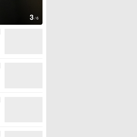
图集
4
安徽长丰：葡萄丰收采摘忙
/
6