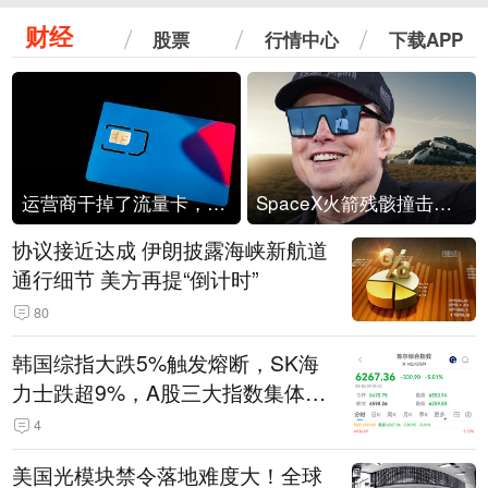
财经
股票
行情中心
下载APP
运营商干掉了流量卡，他们真的玩不起了
SpaceX火箭残骸撞击月球
协议接近达成 伊朗披露海峡新航道
通行细节 美方再提“倒计时”
80
韩国综指大跌5%触发熔断，SK海
力士跌超9%，A股三大指数集体低
开
4
美国光模块禁令落地难度大！全球