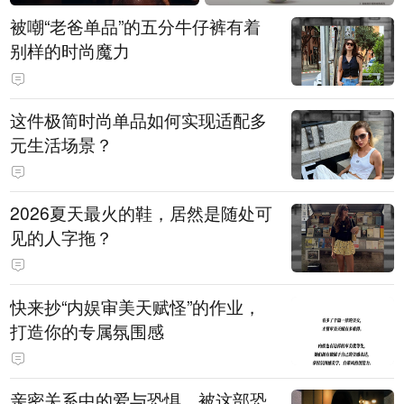
被嘲“老爸单品”的五分牛仔裤有着
别样的时尚魔力
这件极简时尚单品如何实现适配多
元生活场景？
2026夏天最火的鞋，居然是随处可
见的人字拖？
快来抄“内娱审美天赋怪”的作业，
打造你的专属氛围感
亲密关系中的爱与恐惧，被这部恐