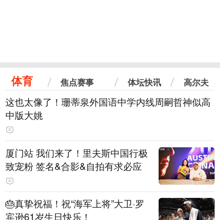
体育
焦点赛事
体坛快讯
高尔夫
这也太像了！珊蒂泉外国语中学内线周嗣哲神似高
中版大姚
厦门站 我们来了！里夫斯中国行极
致宠粉 签名&合影&自拍有求必应
🎂真挚祝福！祝“海军上将”大卫·罗
宾逊61岁生日快乐！