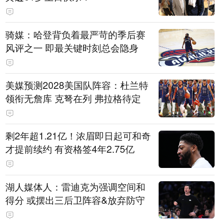
骑媒：哈登背负着最严苛的季后赛
风评之一 即最关键时刻总会隐身
美媒预测2028美国队阵容：杜兰特
领衔无詹库 克弩在列 弗拉格待定
剩2年超1.21亿！浓眉即日起可和奇
才提前续约 有资格签4年2.75亿
湖人媒体人：雷迪克为强调空间和
得分 或摆出三后卫阵容&放弃防守