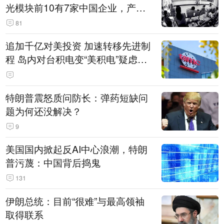
光模块前10有7家中国企业，产业
界人士：想“脱钩”并不容易
81
追加千亿对美投资 加速转移先进制
程 岛内对台积电变“美积电”疑虑担
忧加剧
特朗普震怒质问防长：弹药短缺问
题为何还没解决？
9
美国国内掀起反AI中心浪潮，特朗
普污蔑：中国背后捣鬼
131
伊朗总统：目前“很难”与最高领袖
取得联系