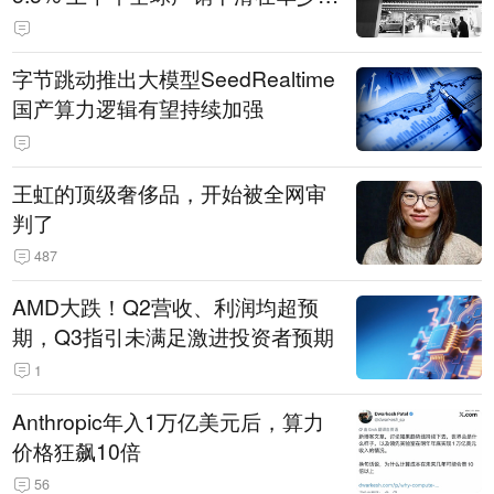
14.3万辆
字节跳动推出大模型SeedRealtime
国产算力逻辑有望持续加强
王虹的顶级奢侈品，开始被全网审
判了
487
AMD大跌！Q2营收、利润均超预
期，Q3指引未满足激进投资者预期
1
Anthropic年入1万亿美元后，算力
价格狂飙10倍
56