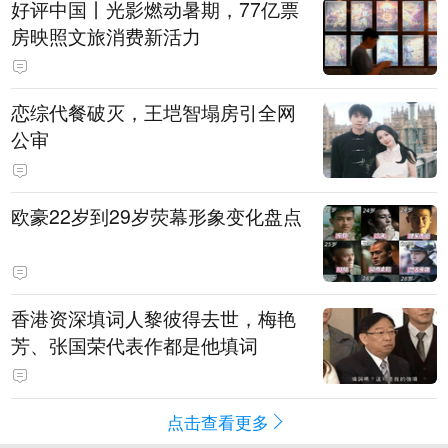
好评中国丨光影燃动暑期，77亿票
房映照文旅消费新活力
恋综代餐破灭，王垲智塌房引全网
公审
欧豪22岁到29岁荧幕形象变化盘点
香港资深填词人黎彼得去世，梅艳
芳、张国荣代表作都是他填词
点击查看更多