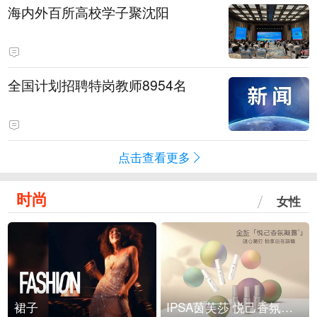
海内外百所高校学子聚沈阳
全国计划招聘特岗教师8954名
点击查看更多
时尚
女性
裙子
IPSA茵芙莎 悦己香氛凝露上市