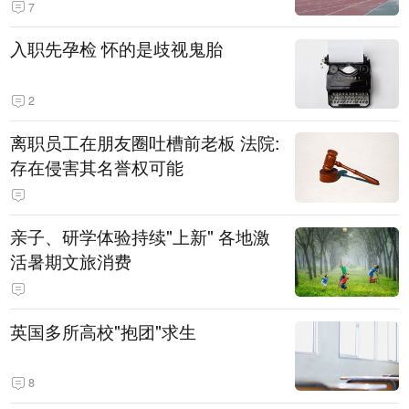
7
入职先孕检 怀的是歧视鬼胎
2
离职员工在朋友圈吐槽前老板 法院:
存在侵害其名誉权可能
亲子、研学体验持续"上新" 各地激
活暑期文旅消费
英国多所高校"抱团"求生
8