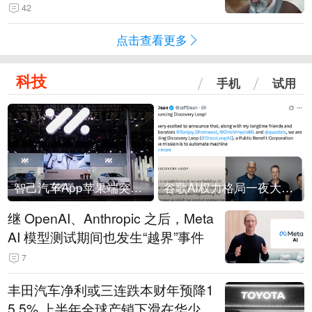
42
点击查看更多
科技
手机
试用
智己汽车App苹果端突然“下架”
谷歌AI权力格局一夜大洗牌
继 OpenAI、Anthropic 之后，Meta
AI 模型测试期间也发生“越界”事件
7
丰田汽车净利或三连跌本财年预降1
5.5% 上半年全球产销下滑在华少卖