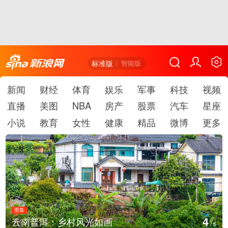
标准版
智能版
新闻
财经
体育
娱乐
军事
科技
视频
直播
美图
NBA
房产
股票
汽车
星座
小说
教育
女性
健康
精品
微博
更多
图集
5
如画
安徽长丰：葡萄丰收采摘
/
6