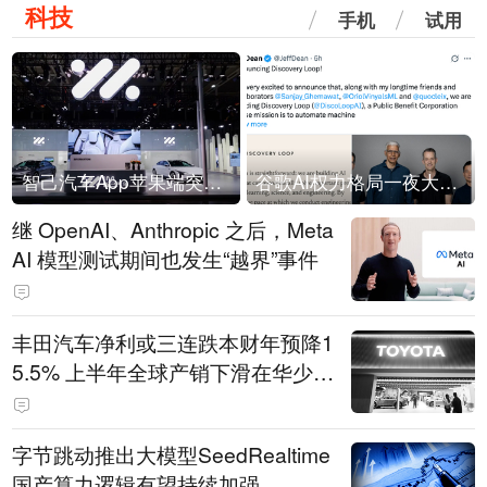
科技
手机
试用
智己汽车App苹果端突然“下架”
谷歌AI权力格局一夜大洗牌
继 OpenAI、Anthropic 之后，Meta
AI 模型测试期间也发生“越界”事件
丰田汽车净利或三连跌本财年预降1
5.5% 上半年全球产销下滑在华少卖
14.3万辆
字节跳动推出大模型SeedRealtime
国产算力逻辑有望持续加强