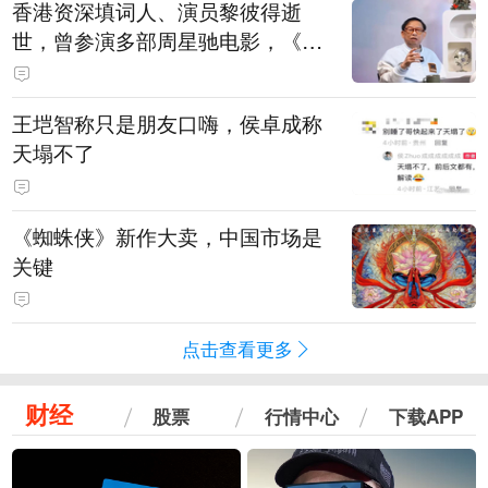
香港资深填词人、演员黎彼得逝
世，曾参演多部周星驰电影，《财
神到》由他填词
王垲智称只是朋友口嗨，侯卓成称
天塌不了
《蜘蛛侠》新作大卖，中国市场是
关键
点击查看更多
财经
股票
行情中心
下载APP