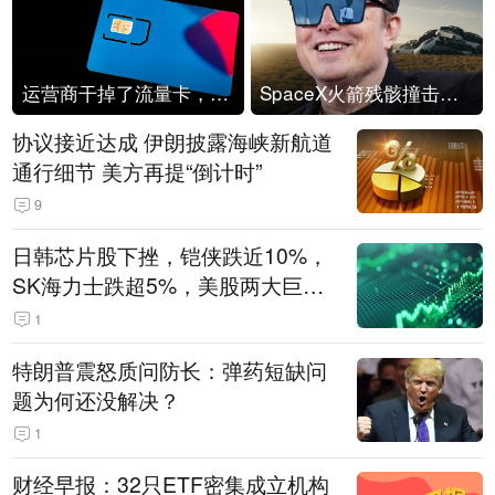
运营商干掉了流量卡，他们真的玩不起了
SpaceX火箭残骸撞击月球
协议接近达成 伊朗披露海峡新航道
通行细节 美方再提“倒计时”
9
日韩芯片股下挫，铠侠跌近10%，
SK海力士跌超5%，美股两大巨头
遭遇业绩杀
1
特朗普震怒质问防长：弹药短缺问
题为何还没解决？
1
财经早报：32只ETF密集成立机构