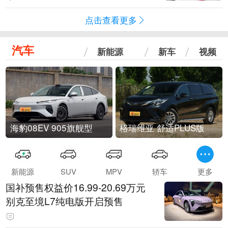
点击查看更多
汽车
新能源
新车
视频
海豹08EV 905旗舰型
格瑞维亚 舒适PLUS版
新能源
SUV
MPV
轿车
更多
国补预售权益价16.99-20.69万元
别克至境L7纯电版开启预售