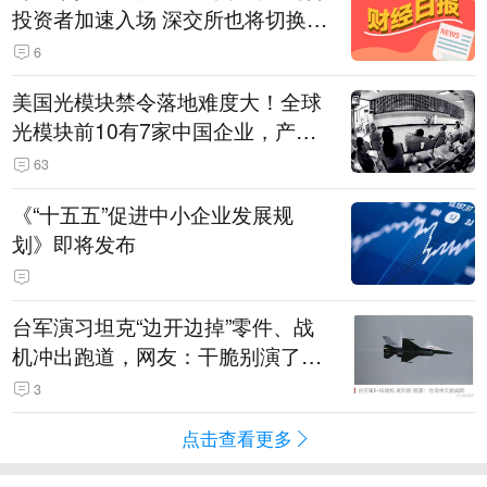
投资者加速入场 深交所也将切换交
易线路
6
美国光模块禁令落地难度大！全球
光模块前10有7家中国企业，产业
界人士：想“脱钩”并不容易
63
《“十五五”促进中小企业发展规
划》即将发布
台军演习坦克“边开边掉”零件、战
机冲出跑道，网友：干脆别演了，
没有一次没有笑话发生
3
点击查看更多