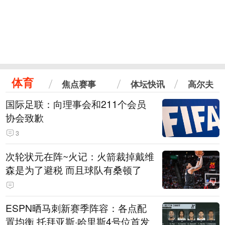
体育
焦点赛事
体坛快讯
高尔夫
国际足联：向理事会和211个会员
协会致歉
3
次轮状元在阵~火记：火箭裁掉戴维
森是为了避税 而且球队有桑顿了
ESPN晒马刺新赛季阵容：各点配
置均衡 托拜亚斯·哈里斯4号位首发