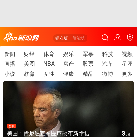
标准版
智能版
新闻
财经
体育
娱乐
军事
科技
视频
直播
美图
NBA
房产
股票
汽车
星座
小说
教育
女性
健康
精品
微博
更多
图集
4
美国：肯尼迪宣布医疗改革新举措
/
6