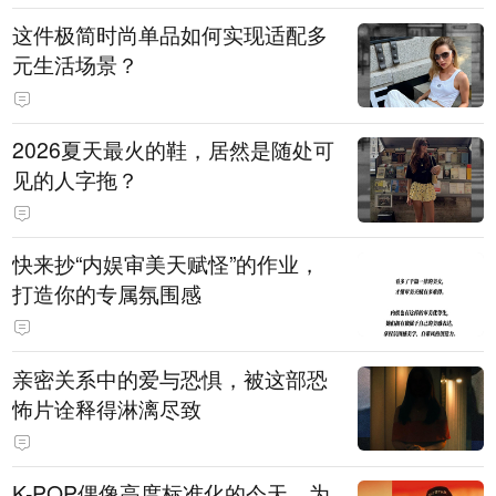
这件极简时尚单品如何实现适配多
元生活场景？
2026夏天最火的鞋，居然是随处可
见的人字拖？
快来抄“内娱审美天赋怪”的作业，
打造你的专属氛围感
亲密关系中的爱与恐惧，被这部恐
怖片诠释得淋漓尽致
K-POP偶像高度标准化的今天，为