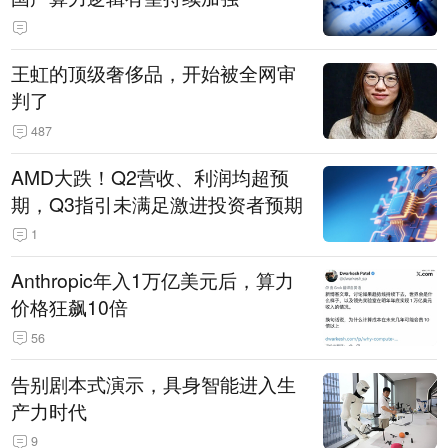
王虹的顶级奢侈品，开始被全网审
判了
487
AMD大跌！Q2营收、利润均超预
期，Q3指引未满足激进投资者预期
1
Anthropic年入1万亿美元后，算力
价格狂飙10倍
56
告别剧本式演示，具身智能进入生
产力时代
9