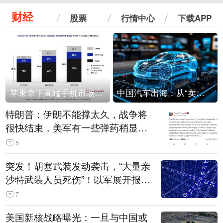
财经
股票
行情中心
下载APP
苹果拿下高端手机市场65%的份额：iPhone 17系列功不可没
中国汽车出海：从“卖出去”到“走进去”
特朗普：伊朗不能撑太久，战争将
很快结束，美军有一些弹药稍显紧
张！伊朗公布拟议的海峡管理文本
5
突发！胡塞武装发动袭击，“大量亲
沙特武装人员死伤”！以军展开报复
性空袭
7
美国新核战略曝光：一旦与中国或