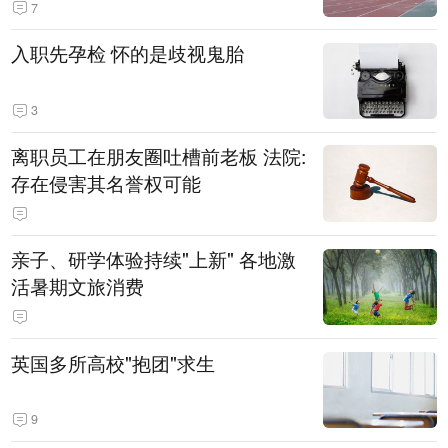
7
入职先孕检 怀的是歧视鬼胎
3
离职员工在朋友圈吐槽前老板 法院:
存在侵害其名誉权可能
亲子、研学体验持续"上新" 各地激
活暑期文旅消费
英国多所高校"抱团"求生
9