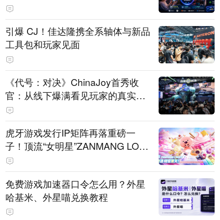
引爆 CJ！佳达隆携全系轴体与新品
工具包和玩家见面
《代号：对决》ChinaJoy首秀收
官：从线下爆满看见玩家的真实期
待
虎牙游戏发行IP矩阵再落重磅一
子！顶流“女明星”ZANMANG LOO
PY 正版3D消除手游《消消奇遇》
惊喜曝光
免费游戏加速器口令怎么用？外星
哈基米、外星喵兑换教程