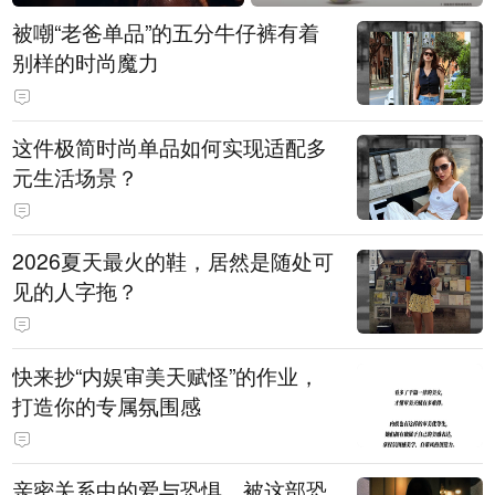
被嘲“老爸单品”的五分牛仔裤有着
别样的时尚魔力
这件极简时尚单品如何实现适配多
元生活场景？
2026夏天最火的鞋，居然是随处可
见的人字拖？
快来抄“内娱审美天赋怪”的作业，
打造你的专属氛围感
亲密关系中的爱与恐惧，被这部恐