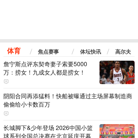
体育
焦点赛事
体坛快讯
高尔夫
詹宁斯点评东契奇妻子索要5000
万：捞女！九成女人都是捞女！
阴阳合同再添猛料！快船被曝通过主场屏幕制造商
偷偷给小卡数百万
长城脚下&少年登场 2026中国小篮
球系列全国总决赛在北京延庆开幕