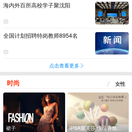
海内外百所高校学子聚沈阳
全国计划招聘特岗教师8954名
点击查看更多
时尚
女性
裙子
IPSA茵芙莎 悦己香氛凝露上市