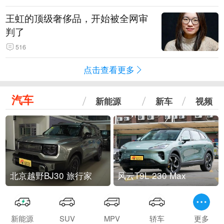
王虹的顶级奢侈品，开始被全网审
判了
516
点击查看更多
汽车
新能源
新车
视频
北京越野BJ30 旅行家
风云T9L 230 Max
新能源
SUV
MPV
轿车
更多