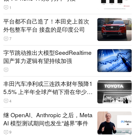
1
平台都不自己造了！本田史上首次
外包整车平台 接盘的是印度公司
7
字节跳动推出大模型SeedRealtime
国产算力逻辑有望持续加强
丰田汽车净利或三连跌本财年预降1
5.5% 上半年全球产销下滑在华少卖
14.3万辆
4
继 OpenAI、Anthropic 之后，Meta
AI 模型测试期间也发生“越界”事件
9