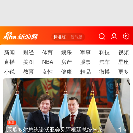
标准版
智能版
新闻
财经
体育
娱乐
军事
科技
视频
直播
美图
NBA
房产
股票
汽车
星座
小说
教育
女性
健康
精品
微博
更多
图集
1
厄瓜多尔总统诺沃亚会见阿根廷总统米莱
/
6