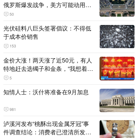
俄罗斯爆发战争，美方可能动用战
术核武器
50
光伏硅料八巨头签署倡议：不得低
于成本价销售
153
金价大涨！两天涨了近50元，有人
特地赶去选镯子和金条，“我想着买
起来可以保值，小批量进一些货”
5
知情人士：沃什将准备在9月加息
981
泸溪河发布“桃酥出现金属牙冠”事
件调查结论：消费者已澄清所发视