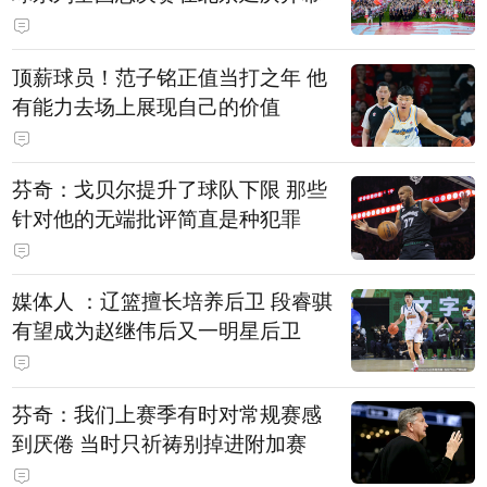
顶薪球员！范子铭正值当打之年 他
有能力去场上展现自己的价值
芬奇：戈贝尔提升了球队下限 那些
针对他的无端批评简直是种犯罪
媒体人 ：辽篮擅长培养后卫 段睿骐
有望成为赵继伟后又一明星后卫
芬奇：我们上赛季有时对常规赛感
到厌倦 当时只祈祷别掉进附加赛