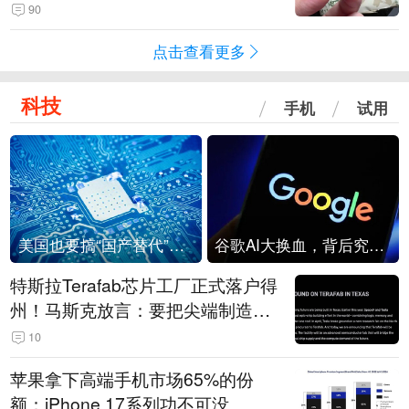
频情况不属实
90
点击查看更多
科技
手机
试用
美国也要搞“国产替代”？先算清三笔账
谷歌AI大换血，背后究竟发生了什么？
特斯拉Terafab芯片工厂正式落户得
州！马斯克放言：要把尖端制造带
回美国
10
苹果拿下高端手机市场65%的份
额：iPhone 17系列功不可没