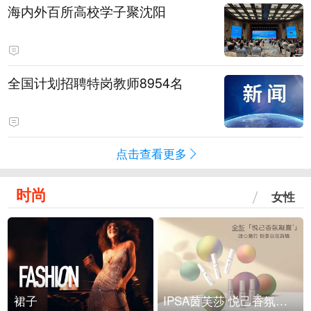
海内外百所高校学子聚沈阳
全国计划招聘特岗教师8954名
点击查看更多
时尚
女性
裙子
IPSA茵芙莎 悦己香氛凝露上市