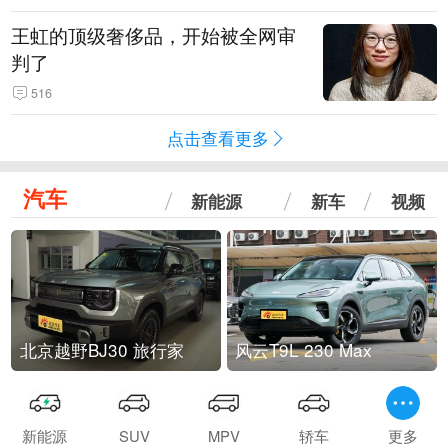
王虹的顶级奢侈品，开始被全网审
判了
516
点击查看更多
汽车
新能源
新车
视频
北京越野BJ30 旅行家
风云T9L 230 Max
新能源
SUV
MPV
轿车
更多