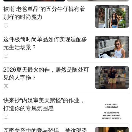
被嘲“老爸单品”的五分牛仔裤有着
别样的时尚魔力
这件极简时尚单品如何实现适配多
元生活场景？
2026夏天最火的鞋，居然是随处可
见的人字拖？
快来抄“内娱审美天赋怪”的作业，
打造你的专属氛围感
亲密关系中的爱与恐惧，被这部恐