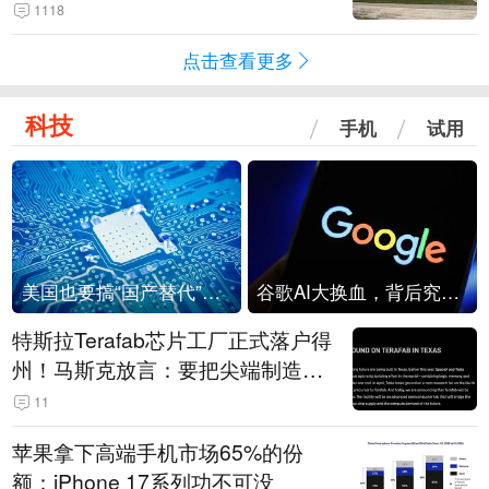
1118
点击查看更多
科技
手机
试用
美国也要搞“国产替代”？先算清三笔账
谷歌AI大换血，背后究竟发生了什么？
特斯拉Terafab芯片工厂正式落户得
州！马斯克放言：要把尖端制造带
回美国
11
苹果拿下高端手机市场65%的份
额：iPhone 17系列功不可没