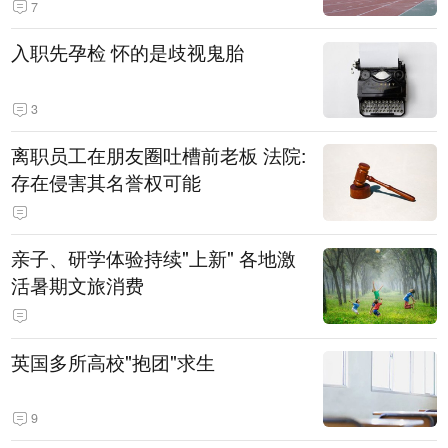
7
入职先孕检 怀的是歧视鬼胎
3
离职员工在朋友圈吐槽前老板 法院:
存在侵害其名誉权可能
亲子、研学体验持续"上新" 各地激
活暑期文旅消费
英国多所高校"抱团"求生
9