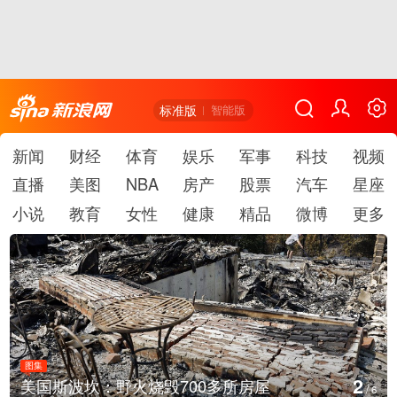
标准版
智能版
新闻
财经
体育
娱乐
军事
科技
视频
直播
美图
NBA
房产
股票
汽车
星座
小说
教育
女性
健康
精品
微博
更多
图集
3
叙利亚：大马士革发生爆炸
/
6