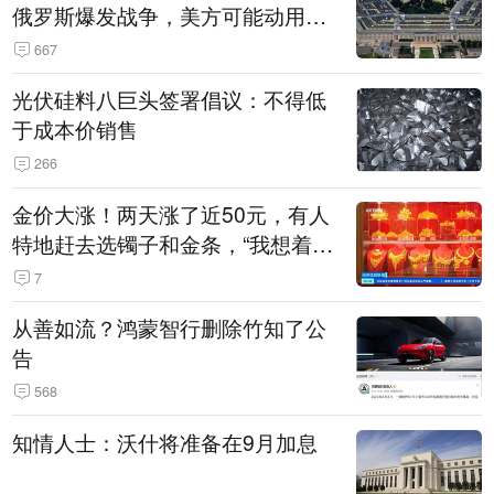
俄罗斯爆发战争，美方可能动用战
术核武器
667
光伏硅料八巨头签署倡议：不得低
于成本价销售
266
金价大涨！两天涨了近50元，有人
特地赶去选镯子和金条，“我想着买
起来可以保值，小批量进一些货”
7
从善如流？鸿蒙智行删除竹知了公
告
568
知情人士：沃什将准备在9月加息