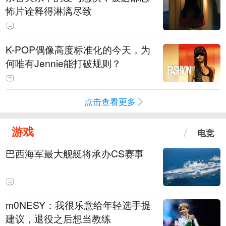
怖片诠释得淋漓尽致
K-POP偶像高度标准化的今天，为
何唯有Jennie能打破规则？
点击查看更多
游戏
电竞
巴西海军最大舰艇将承办CS赛事
m0NESY：我很乐意给年轻选手提
建议，退役之后想当教练