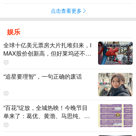
点击查看更多
娱乐
全球十亿美元票房大片扎堆归来，I
MAX股价创新高，但好莱坞还不
能“开香槟”
“追星要理智”，一句正确的废话
“百花”绽放，全城热映！今晚节目
单来了：葛优、黄渤、马思纯、刘
浩存、廖昌永、谭维维……