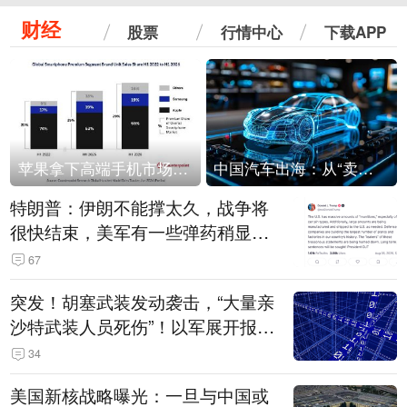
财经
股票
行情中心
下载APP
苹果拿下高端手机市场65%的份额：iPhone 17系列功不可没
中国汽车出海：从“卖出去”到“走进去”
特朗普：伊朗不能撑太久，战争将
很快结束，美军有一些弹药稍显紧
张！伊朗公布拟议的海峡管理文本
67
突发！胡塞武装发动袭击，“大量亲
沙特武装人员死伤”！以军展开报复
性空袭
34
美国新核战略曝光：一旦与中国或