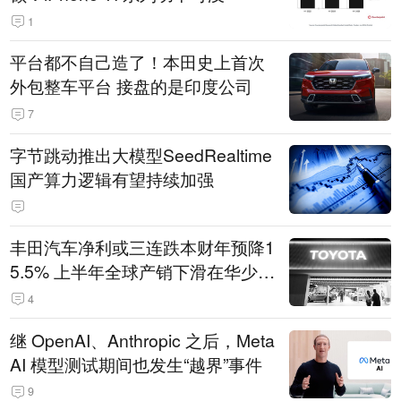
1
平台都不自己造了！本田史上首次
外包整车平台 接盘的是印度公司
7
字节跳动推出大模型SeedRealtime
国产算力逻辑有望持续加强
丰田汽车净利或三连跌本财年预降1
5.5% 上半年全球产销下滑在华少卖
14.3万辆
4
继 OpenAI、Anthropic 之后，Meta
AI 模型测试期间也发生“越界”事件
9