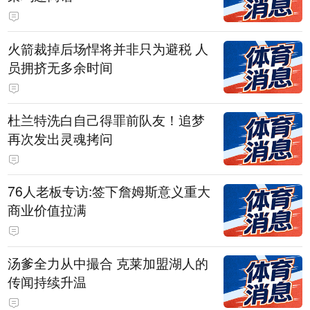
火箭裁掉后场悍将并非只为避税 人
员拥挤无多余时间
杜兰特洗白自己得罪前队友！追梦
再次发出灵魂拷问
76人老板专访:签下詹姆斯意义重大
商业价值拉满
汤爹全力从中撮合 克莱加盟湖人的
传闻持续升温