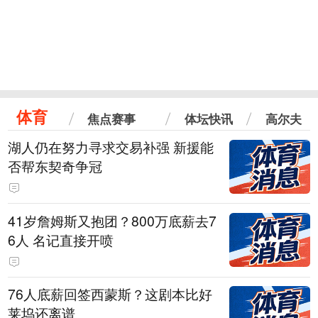
体育
焦点赛事
体坛快讯
高尔夫
湖人仍在努力寻求交易补强 新援能
否帮东契奇争冠
41岁詹姆斯又抱团？800万底薪去7
6人 名记直接开喷
76人底薪回签西蒙斯？这剧本比好
莱坞还离谱