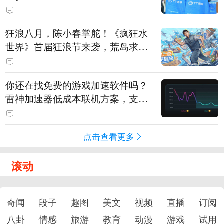
狂浪八月，陈小春掌舵！《疯狂水
世界》首届狂浪节来袭，荒岛求生
直播即将开启
你还在找免费的游戏加速软件吗？
雷神加速器低成本联机方案，支持
免费试用
点击查看更多
滚动
奇闻
段子
趣图
美文
视频
直播
订阅
八卦
情感
旅游
教育
动漫
游戏
试用