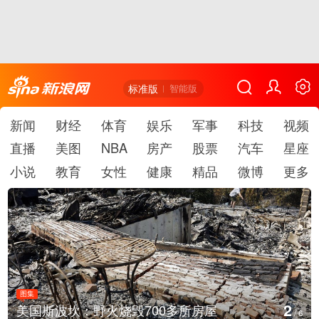
标准版
智能版
新闻
财经
体育
娱乐
军事
科技
视频
直播
美图
NBA
房产
股票
汽车
星座
小说
教育
女性
健康
精品
微博
更多
图集
2
美国斯波坎：野火烧毁700多所房屋
/
6