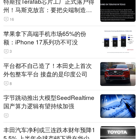
特斯拉Terafab芯片工厂正式落户得
州！马斯克放言：要把尖端制造带
回美国
16
苹果拿下高端手机市场65%的份
额：iPhone 17系列功不可没
3
平台都不自己造了！本田史上首次
外包整车平台 接盘的是印度公司
8
字节跳动推出大模型SeedRealtime
国产算力逻辑有望持续加强
丰田汽车净利或三连跌本财年预降1
5.5% 上半年全球产销下滑在华少卖