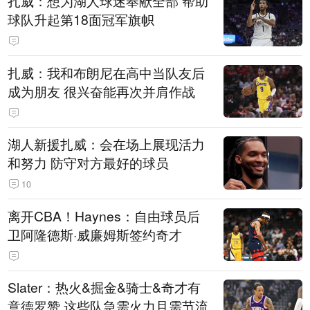
扎威：想为湖人球迷奉献全部 帮助
球队升起第18面冠军旗帜
扎威：我和布朗尼在高中当队友后
成为朋友 很兴奋能再次并肩作战
湖人新援扎威：会在场上展现活力
和努力 防守对方最好的球员
10
离开CBA！Haynes：自由球员后
卫阿隆德斯·威廉姆斯签约奇才
Slater：热火&掘金&骑士&奇才有
意德罗赞 这些队急需火力且需节流