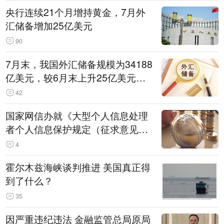
央行连续21个月增持黄金，7月外
汇储备增加25亿美元
90
7月末，我国外汇储备规模为34188
亿美元，较6月末上升25亿美元，
升幅为0.07%
42
国家网信办就《大型个人信息处理
者个人信息保护规定（征求意见
稿）》公开征求意见
4
霍尔木兹海峡谈判推进 美国真正得
到了什么？
35
因严重违纪违法 金融监管总局原局