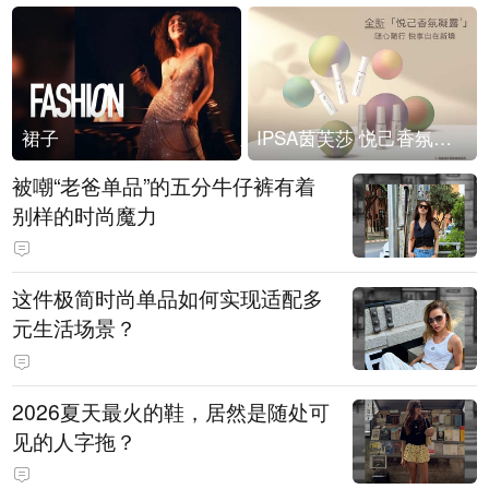
裙子
IPSA茵芙莎 悦己香氛凝露上市
被嘲“老爸单品”的五分牛仔裤有着
别样的时尚魔力
这件极简时尚单品如何实现适配多
元生活场景？
2026夏天最火的鞋，居然是随处可
见的人字拖？