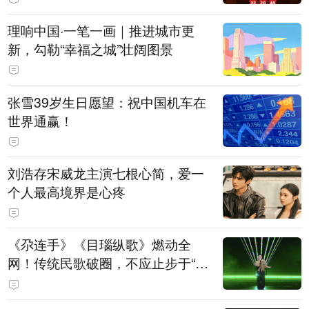
理响中国·一笔一画｜推进城市更
新，勾勒“幸福之城”壮阔图景
张雪39岁生日愿望：祝中国机车在
世界通赢！
刘浩存宋威龙主演七根心简，爱一
个人最高境界是心疼
《尕连手》《目瑙纵歌》燃动全
网！传统民歌破圈，不应止步于“上
头”