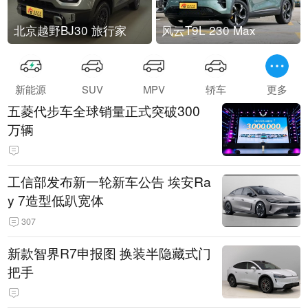
北京越野BJ30 旅行家
风云T9L 230 Max
新能源
SUV
MPV
轿车
更多
五菱代步车全球销量正式突破300
万辆
工信部发布新一轮新车公告 埃安Ra
y 7造型低趴宽体
307
新款智界R7申报图 换装半隐藏式门
把手