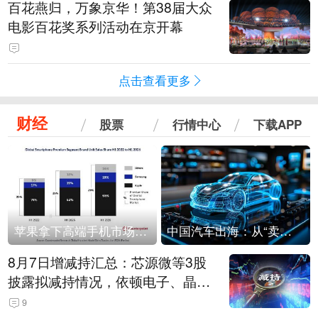
百花燕归，万象京华！第38届大众
电影百花奖系列活动在京开幕
点击查看更多
财经
股票
行情中心
下载APP
苹果拿下高端手机市场65%的份额：iPhone 17系列功不可没
中国汽车出海：从“卖出去”到“走进去”
8月7日增减持汇总：芯源微等3股
披露拟减持情况，依顿电子、晶华
微拟增持（表）
9