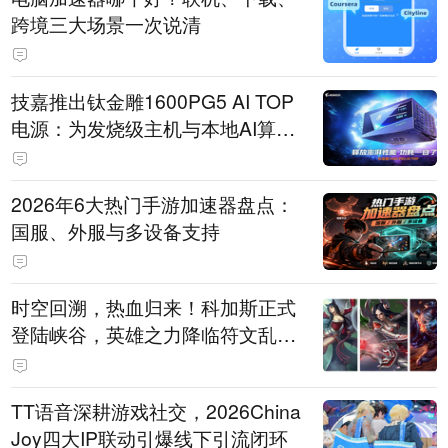
跨境三大场景一次说清
技嘉推出钛金雕1600PG5 AI TOP
电源：为发烧级主机与本地AI算力
打造旗舰供电方案
2026年6大热门手游加速器盘点：
国服、外服与多设备支持
时空回溯，热血归来！科加斯正式
登陆峡谷，英雄之力降临符文乱
斗！
TT语音深耕游戏社交，2026China
Joy四大IP联动引爆线下引流闭环