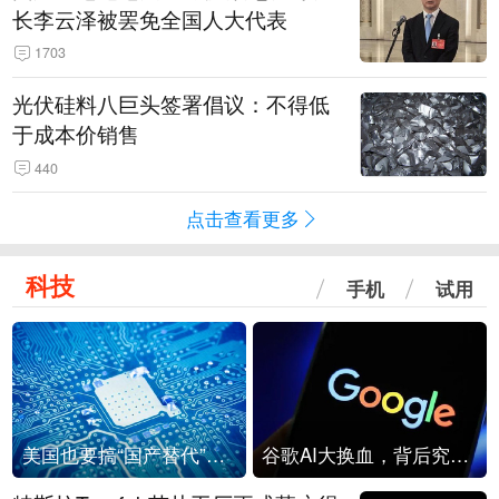
长李云泽被罢免全国人大代表
1703
光伏硅料八巨头签署倡议：不得低
于成本价销售
440
点击查看更多
科技
手机
试用
美国也要搞“国产替代”？先算清三笔账
谷歌AI大换血，背后究竟发生了什么？