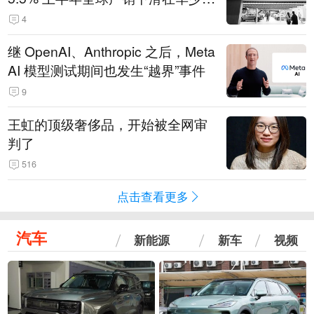
14.3万辆
4
继 OpenAI、Anthropic 之后，Meta
AI 模型测试期间也发生“越界”事件
9
王虹的顶级奢侈品，开始被全网审
判了
516
点击查看更多
汽车
新能源
新车
视频