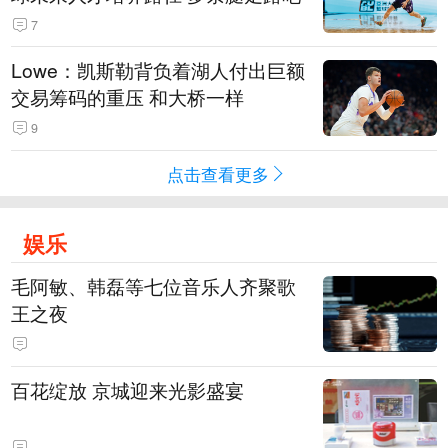
7
Lowe：凯斯勒背负着湖人付出巨额
交易筹码的重压 和大桥一样
9
点击查看更多
娱乐
毛阿敏、韩磊等七位音乐人齐聚歌
王之夜
百花绽放 京城迎来光影盛宴