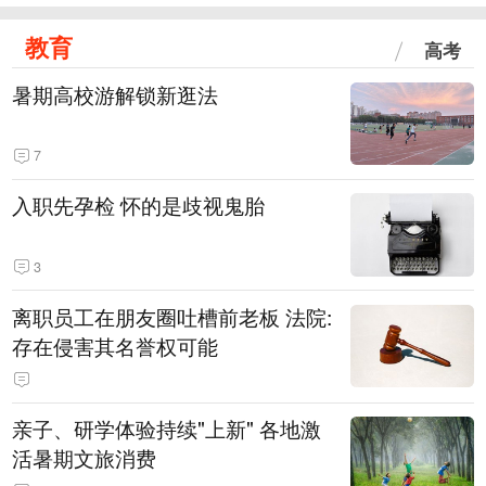
教育
高考
暑期高校游解锁新逛法
7
入职先孕检 怀的是歧视鬼胎
3
离职员工在朋友圈吐槽前老板 法院:
存在侵害其名誉权可能
亲子、研学体验持续"上新" 各地激
活暑期文旅消费