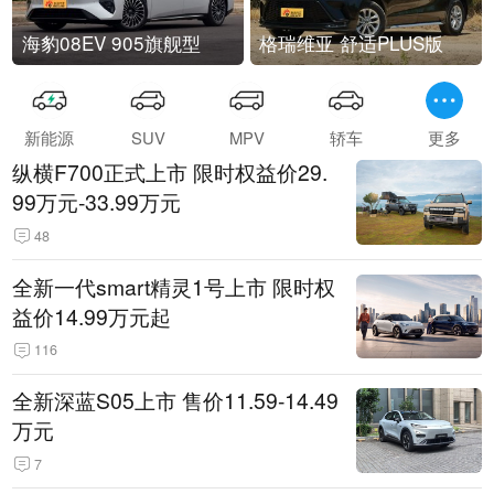
海豹08EV 905旗舰型
格瑞维亚 舒适PLUS版
新能源
SUV
MPV
轿车
更多
纵横F700正式上市 限时权益价29.
99万元-33.99万元
48
全新一代smart精灵1号上市 限时权
益价14.99万元起
116
全新深蓝S05上市 售价11.59-14.49
万元
7