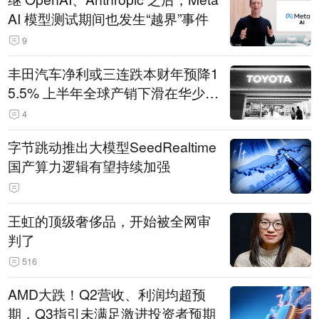
AI 模型测试期间也发生“越界”事件
9
丰田汽车净利或三连跌本财年预降1
5.5% 上半年全球产销下滑在华少卖
14.3万辆
4
字节跳动推出大模型SeedRealtime
国产算力逻辑有望持续加强
王虹的顶级奢侈品，开始被全网审
判了
516
AMD大跌！Q2营收、利润均超预
期，Q3指引未满足激进投资者预期