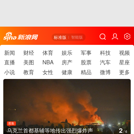
标准版
智能版
新闻
财经
体育
娱乐
军事
科技
视频
直播
美图
NBA
房产
股票
汽车
星座
小说
教育
女性
健康
精品
微博
更多
图集
2
乌克兰首都基辅等地传出强烈爆炸声
/
6