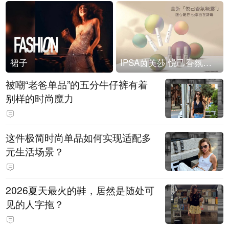
裙子
IPSA茵芙莎 悦己香氛凝露上市
被嘲“老爸单品”的五分牛仔裤有着
别样的时尚魔力
这件极简时尚单品如何实现适配多
元生活场景？
2026夏天最火的鞋，居然是随处可
见的人字拖？