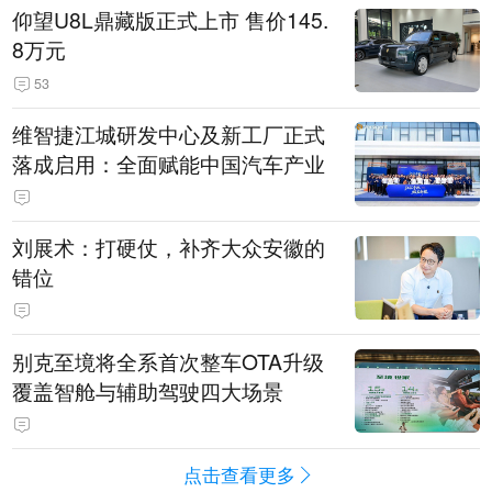
仰望U8L鼎藏版正式上市 售价145.
8万元
53
维智捷江城研发中心及新工厂正式
落成启用：全面赋能中国汽车产业
刘展术：打硬仗，补齐大众安徽的
错位
别克至境将全系首次整车OTA升级
覆盖智舱与辅助驾驶四大场景
点击查看更多