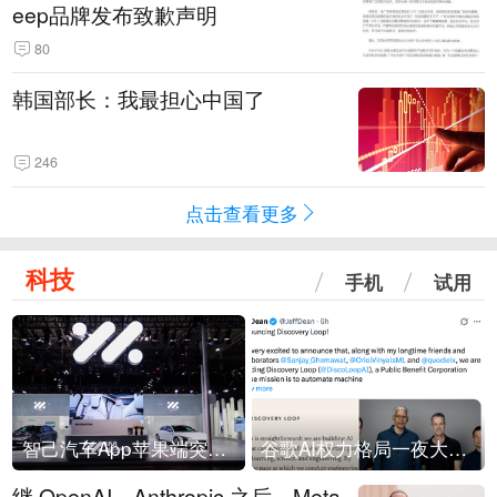
eep品牌发布致歉声明
80
韩国部长：我最担心中国了
246
点击查看更多
科技
手机
试用
智己汽车App苹果端突然“下架”
谷歌AI权力格局一夜大洗牌
继 OpenAI、Anthropic 之后，Meta