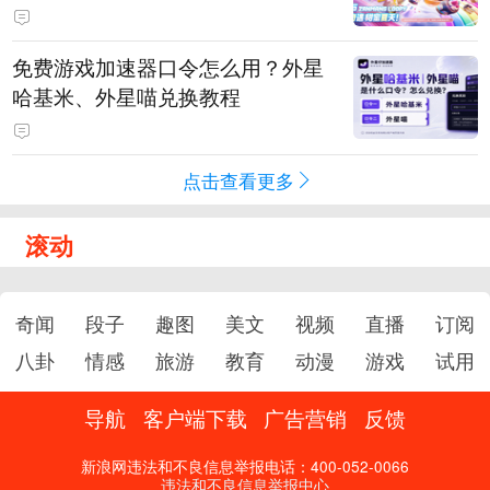
PY 正版3D消除手游《消消奇遇》
惊喜曝光
免费游戏加速器口令怎么用？外星
哈基米、外星喵兑换教程
点击查看更多
滚动
奇闻
段子
趣图
美文
视频
直播
订阅
八卦
情感
旅游
教育
动漫
游戏
试用
导航
客户端下载
广告营销
反馈
新浪网违法和不良信息举报电话：400-052-0066
违法和不良信息举报中心