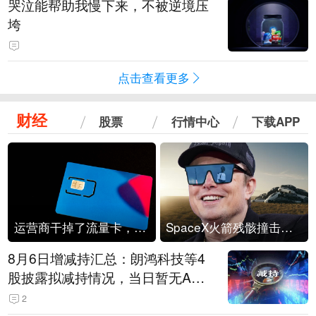
哭泣能帮助我慢下来，不被逆境压
垮
点击查看更多
财经
股票
行情中心
下载APP
运营商干掉了流量卡，他们真的玩不起了
SpaceX火箭残骸撞击月球
8月6日增减持汇总：朗鸿科技等4
股披露拟减持情况，当日暂无A股
公司披露拟增持情况（表）
2