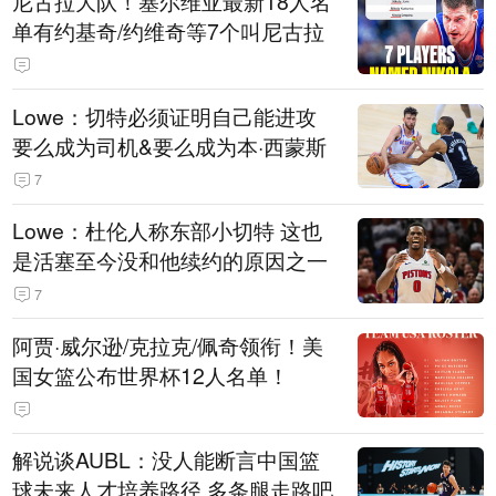
尼古拉大队！塞尔维亚最新18人名
单有约基奇/约维奇等7个叫尼古拉
Lowe：切特必须证明自己能进攻
要么成为司机&要么成为本·西蒙斯
7
Lowe：杜伦人称东部小切特 这也
是活塞至今没和他续约的原因之一
7
阿贾·威尔逊/克拉克/佩奇领衔！美
国女篮公布世界杯12人名单！
解说谈AUBL：没人能断言中国篮
球未来人才培养路径 多条腿走路吧