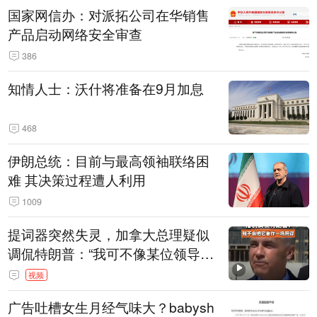
国家网信办：对派拓公司在华销售
产品启动网络安全审查
386
知情人士：沃什将准备在9月加息
468
伊朗总统：目前与最高领袖联络困
难 其决策过程遭人利用
1009
提词器突然失灵，加拿大总理疑似
调侃特朗普：“我可不像某位领导
人，把这当成一场阴谋”，全场哄笑
视频
广告吐槽女生月经气味大？babysh