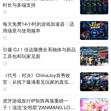
时长与多端支持
每天免费14小时的游戏加速器：适
用场景与使用频率
引爆 CJ！佳达隆携全系轴体与新品
工具包和玩家见面
《代号：对决》ChinaJoy首秀收
官：从线下爆满看见玩家的真实期
待
虎牙游戏发行IP矩阵再落重磅一
子！顶流“女明星”ZANMANG LOO