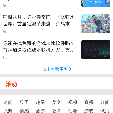
狂浪八月，陈小春掌舵！《疯狂水
世界》首届狂浪节来袭，荒岛求生
直播即将开启
你还在找免费的游戏加速软件吗？
雷神加速器低成本联机方案，支持
免费试用
点击查看更多
滚动
奇闻
段子
趣图
美文
视频
直播
订阅
八卦
情感
旅游
教育
动漫
游戏
试用