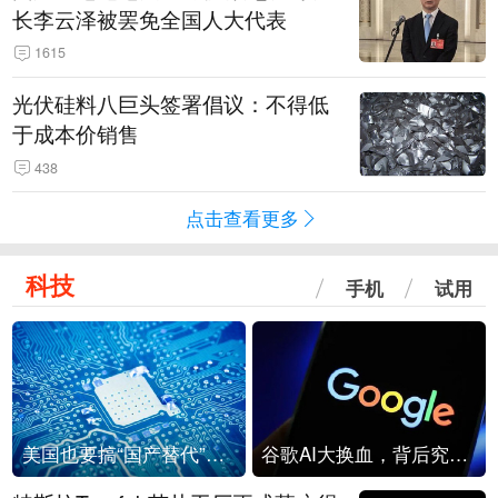
长李云泽被罢免全国人大代表
1615
光伏硅料八巨头签署倡议：不得低
于成本价销售
438
点击查看更多
科技
手机
试用
美国也要搞“国产替代”？先算清三笔账
谷歌AI大换血，背后究竟发生了什么？