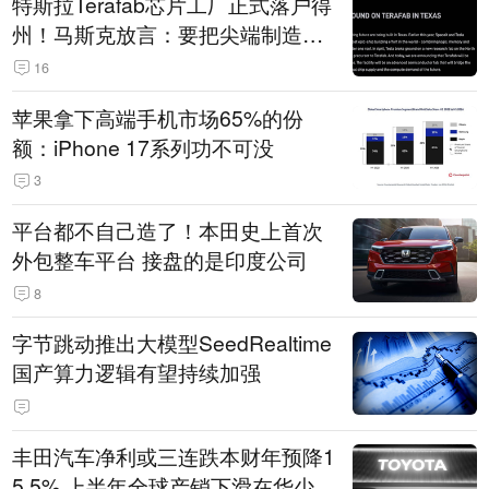
特斯拉Terafab芯片工厂正式落户得
州！马斯克放言：要把尖端制造带
回美国
16
苹果拿下高端手机市场65%的份
额：iPhone 17系列功不可没
3
平台都不自己造了！本田史上首次
外包整车平台 接盘的是印度公司
8
字节跳动推出大模型SeedRealtime
国产算力逻辑有望持续加强
丰田汽车净利或三连跌本财年预降1
5.5% 上半年全球产销下滑在华少卖