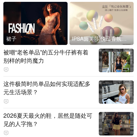
裙子
IPSA茵芙莎 悦己香氛凝露上市
被嘲“老爸单品”的五分牛仔裤有着
别样的时尚魔力
这件极简时尚单品如何实现适配多
元生活场景？
2026夏天最火的鞋，居然是随处可
见的人字拖？