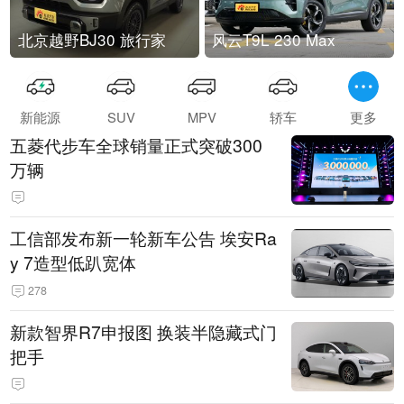
北京越野BJ30 旅行家
风云T9L 230 Max
新能源
SUV
MPV
轿车
更多
五菱代步车全球销量正式突破300
万辆
工信部发布新一轮新车公告 埃安Ra
y 7造型低趴宽体
278
新款智界R7申报图 换装半隐藏式门
把手