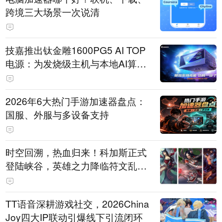
跨境三大场景一次说清
技嘉推出钛金雕1600PG5 AI TOP
电源：为发烧级主机与本地AI算力
打造旗舰供电方案
2026年6大热门手游加速器盘点：
国服、外服与多设备支持
时空回溯，热血归来！科加斯正式
登陆峡谷，英雄之力降临符文乱
斗！
TT语音深耕游戏社交，2026China
Joy四大IP联动引爆线下引流闭环