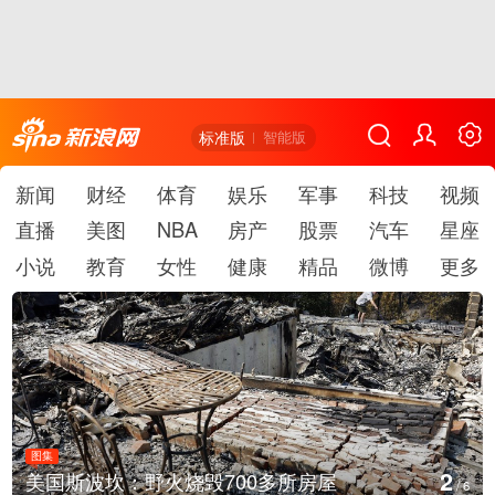
标准版
智能版
新闻
财经
体育
娱乐
军事
科技
视频
直播
美图
NBA
房产
股票
汽车
星座
小说
教育
女性
健康
精品
微博
更多
图集
2
美国斯波坎：野火烧毁700多所房屋
/
6