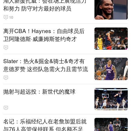
湖人新援扎威：会在场上展现活力
和努力 防守对方最好的球员
10
离开CBA！Haynes：自由球员后
卫阿隆德斯·威廉姆斯签约奇才
Slater：热火&掘金&骑士&奇才有
意德罗赞 这些队急需火力且需节流
抛射与超远投：新世代的魔球
名记：乐福经纪人在老詹加盟后就
与76人高管保持联系 但名额不足