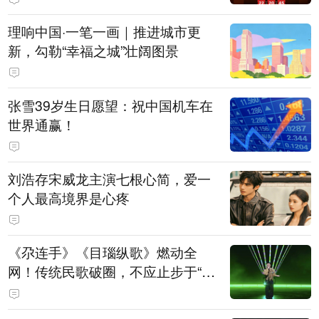
理响中国·一笔一画｜推进城市更
新，勾勒“幸福之城”壮阔图景
张雪39岁生日愿望：祝中国机车在
世界通赢！
刘浩存宋威龙主演七根心简，爱一
个人最高境界是心疼
《尕连手》《目瑙纵歌》燃动全
网！传统民歌破圈，不应止步于“上
头”