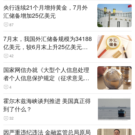
央行连续21个月增持黄金，7月外
汇储备增加25亿美元
87
7月末，我国外汇储备规模为34188
亿美元，较6月末上升25亿美元，
升幅为0.07%
42
国家网信办就《大型个人信息处理
者个人信息保护规定（征求意见
稿）》公开征求意见
4
霍尔木兹海峡谈判推进 美国真正得
到了什么？
32
因严重违纪违法 金融监管总局原局