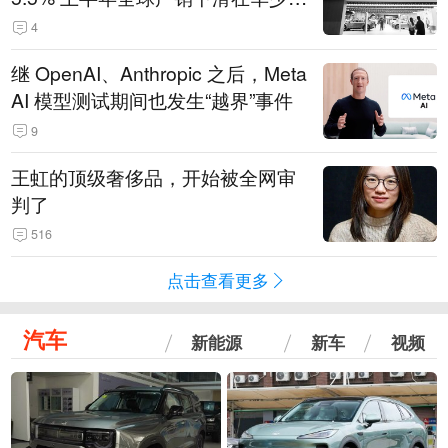
14.3万辆
4
继 OpenAI、Anthropic 之后，Meta
AI 模型测试期间也发生“越界”事件
9
王虹的顶级奢侈品，开始被全网审
判了
516
点击查看更多
汽车
新能源
新车
视频