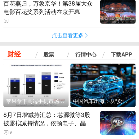
百花燕归，万象京华！第38届大众
电影百花奖系列活动在京开幕
点击查看更多
财经
股票
行情中心
下载APP
苹果拿下高端手机市场65%的份额：iPhone 17系列功不可没
中国汽车出海：从“卖出去”到“走进去”
8月7日增减持汇总：芯源微等3股
披露拟减持情况，依顿电子、晶华
微拟增持（表）
9