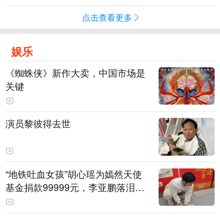
点击查看更多
娱乐
《蜘蛛侠》新作大卖，中国市场是
关键
演员黎彼得去世
“地铁吐血女孩”胡心瑶为嫣然天使
基金捐款99999元，李亚鹏落泪感
谢：我个人向她捐赠99999元，也
向其病友之家捐赠99999元