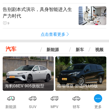
告别剧本式演示，具身智能进入生
产力时代
9
点击查看更多
汽车
新能源
新车
视频
海豹08EV 905旗舰型
格瑞维亚 舒适PLUS版
新能源
SUV
MPV
轿车
更多