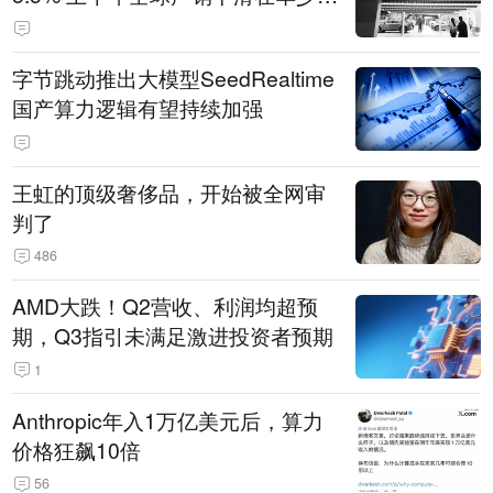
14.3万辆
字节跳动推出大模型SeedRealtime
国产算力逻辑有望持续加强
王虹的顶级奢侈品，开始被全网审
判了
486
AMD大跌！Q2营收、利润均超预
期，Q3指引未满足激进投资者预期
1
Anthropic年入1万亿美元后，算力
价格狂飙10倍
56