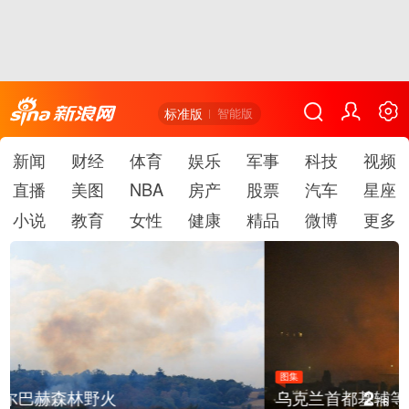
标准版
智能版
新闻
财经
体育
娱乐
军事
科技
视频
直播
美图
NBA
房产
股票
汽车
星座
小说
教育
女性
健康
精品
微博
更多
图集
2
乌克兰首都基辅等地传出强烈爆炸声
/
6