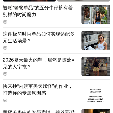
被嘲“老爸单品”的五分牛仔裤有着
别样的时尚魔力
这件极简时尚单品如何实现适配多
元生活场景？
2026夏天最火的鞋，居然是随处可
见的人字拖？
快来抄“内娱审美天赋怪”的作业，
打造你的专属氛围感
亲密关系中的爱与恐惧，被这部恐