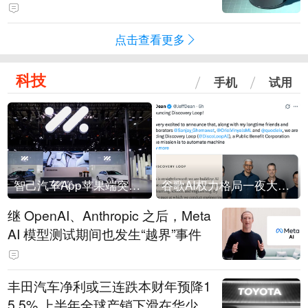
会回应：报道不实
点击查看更多
科技
手机
试用
智己汽车App苹果端突然“下架”
谷歌AI权力格局一夜大洗牌
继 OpenAI、Anthropic 之后，Meta
AI 模型测试期间也发生“越界”事件
丰田汽车净利或三连跌本财年预降1
5.5% 上半年全球产销下滑在华少卖