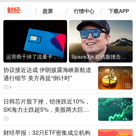
财经
股票
行情中心
下载APP
运营商干掉了流量卡，他们真的玩不起了
SpaceX火箭残骸撞击月球
协议接近达成 伊朗披露海峡新航道
通行细节 美方再提“倒计时”
9
日韩芯片股下挫，铠侠跌近10%，
SK海力士跌超5%，美股两大巨头
遭遇业绩杀
财经早报：32只ETF密集成立机构