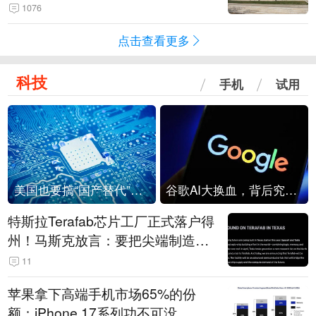
1076
点击查看更多
科技
手机
试用
美国也要搞“国产替代”？先算清三笔账
谷歌AI大换血，背后究竟发生了什么？
特斯拉Terafab芯片工厂正式落户得
州！马斯克放言：要把尖端制造带
回美国
11
苹果拿下高端手机市场65%的份
额：iPhone 17系列功不可没