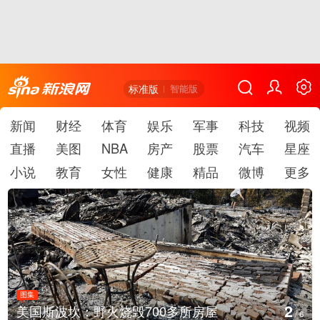
标准版
智能版
新闻
财经
体育
娱乐
军事
科技
视频
直播
美图
NBA
房产
股票
汽车
星座
小说
教育
女性
健康
精品
微博
更多
图集
2
美国斯波坎：野火烧毁700多所房屋
/
6