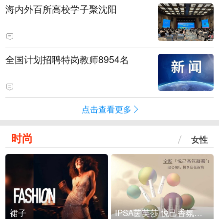
海内外百所高校学子聚沈阳
全国计划招聘特岗教师8954名
点击查看更多
时尚
女性
裙子
IPSA茵芙莎 悦己香氛凝露上市