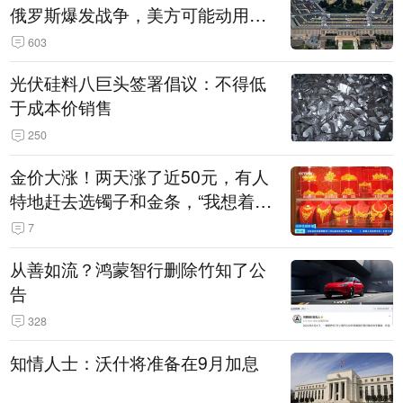
俄罗斯爆发战争，美方可能动用战
术核武器
603
光伏硅料八巨头签署倡议：不得低
于成本价销售
250
金价大涨！两天涨了近50元，有人
特地赶去选镯子和金条，“我想着买
起来可以保值，小批量进一些货”
7
从善如流？鸿蒙智行删除竹知了公
告
328
知情人士：沃什将准备在9月加息