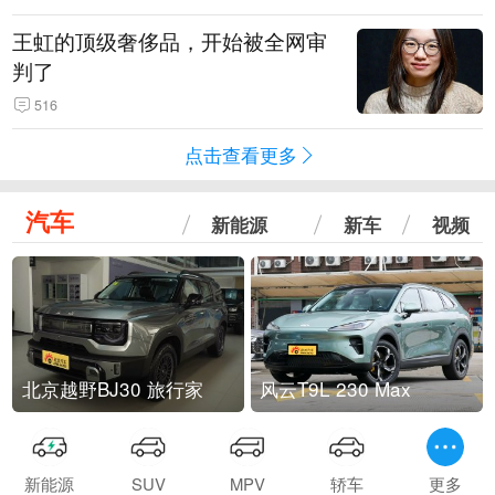
王虹的顶级奢侈品，开始被全网审
判了
516
点击查看更多
汽车
新能源
新车
视频
北京越野BJ30 旅行家
风云T9L 230 Max
新能源
SUV
MPV
轿车
更多