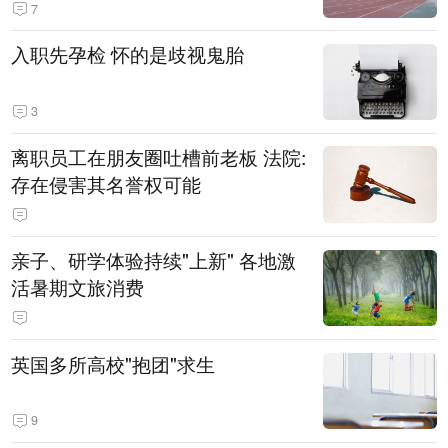
7
入职先孕检 怀的是歧视鬼胎
3
离职员工在朋友圈吐槽前老板 法院:
存在侵害其名誉权可能
亲子、研学体验持续"上新" 各地激
活暑期文旅消费
英国多所高校"抱团"求生
9