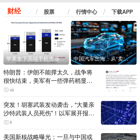
财经
股票
行情中心
下载APP
苹果拿下高端手机市场65%的份额：iPhone 17系列功不可没
中国汽车出海：从“卖出去”到“走进去”
特朗普：伊朗不能撑太久，战争将
很快结束，美军有一些弹药稍显紧
张！伊朗公布拟议的海峡管理文本
49
突发！胡塞武装发动袭击，“大量亲
沙特武装人员死伤”！以军展开报复
性空袭
8
美国新核战略曝光：一旦与中国或