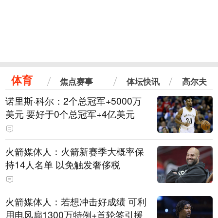
体育
焦点赛事
体坛快讯
高尔夫
诺里斯·科尔：2个总冠军+5000万
美元 要好于0个总冠军+4亿美元
火箭媒体人：火箭新赛季大概率保
持14人名单 以免触发奢侈税
火箭媒体人：若想冲击好成绩 可利
用电风扇1300万特例+首轮签引援