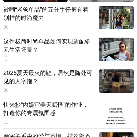
被嘲“老爸单品”的五分牛仔裤有着
别样的时尚魔力
这件极简时尚单品如何实现适配多
元生活场景？
2026夏天最火的鞋，居然是随处可
见的人字拖？
快来抄“内娱审美天赋怪”的作业，
打造你的专属氛围感
亲密关系中的爱与恐惧，被这部恐