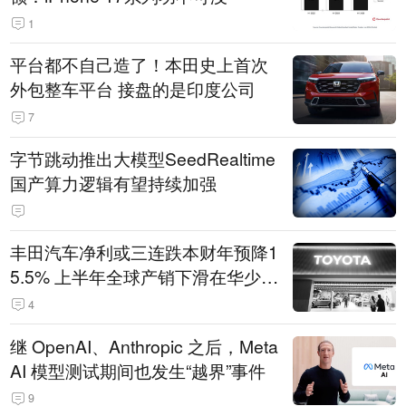
1
平台都不自己造了！本田史上首次
外包整车平台 接盘的是印度公司
7
字节跳动推出大模型SeedRealtime
国产算力逻辑有望持续加强
丰田汽车净利或三连跌本财年预降1
5.5% 上半年全球产销下滑在华少卖
14.3万辆
4
继 OpenAI、Anthropic 之后，Meta
AI 模型测试期间也发生“越界”事件
9