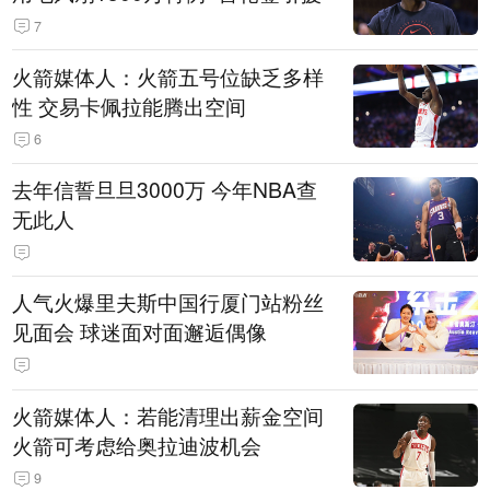
7
火箭媒体人：火箭五号位缺乏多样
性 交易卡佩拉能腾出空间
6
去年信誓旦旦3000万 今年NBA查
无此人
人气火爆里夫斯中国行厦门站粉丝
见面会 球迷面对面邂逅偶像
火箭媒体人：若能清理出薪金空间
火箭可考虑给奥拉迪波机会
9