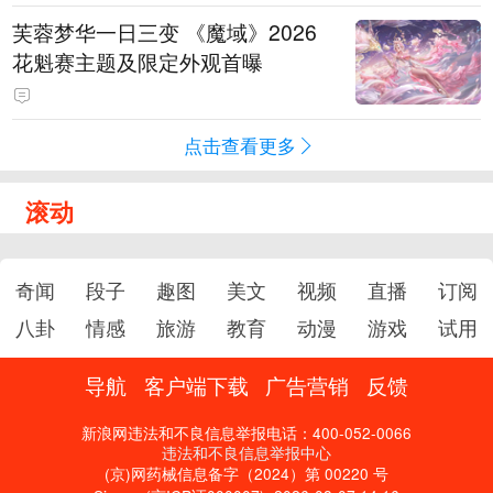
芙蓉梦华一日三变 《魔域》2026
花魁赛主题及限定外观首曝
点击查看更多
滚动
奇闻
段子
趣图
美文
视频
直播
订阅
八卦
情感
旅游
教育
动漫
游戏
试用
导航
客户端下载
广告营销
反馈
新浪网违法和不良信息举报电话：400-052-0066
违法和不良信息举报中心
(京)网药械信息备字（2024）第 00220 号