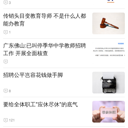
3
传销头目变教育导师 不是什么人都
能办教育
1
广东佛山:已叫停季华中学教师招聘
工作 开展全面核查
招聘公平岂容花钱做手脚
8
要给全体职工"应休尽休"的底气
121