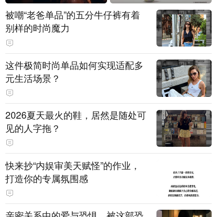
被嘲“老爸单品”的五分牛仔裤有着
别样的时尚魔力
这件极简时尚单品如何实现适配多
元生活场景？
2026夏天最火的鞋，居然是随处可
见的人字拖？
快来抄“内娱审美天赋怪”的作业，
打造你的专属氛围感
亲密关系中的爱与恐惧，被这部恐