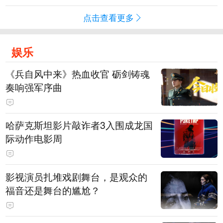
点击查看更多
娱乐
《兵自风中来》热血收官 砺剑铸魂
奏响强军序曲
哈萨克斯坦影片敲诈者3入围成龙国
际动作电影周
影视演员扎堆戏剧舞台，是观众的
福音还是舞台的尴尬？