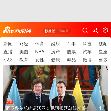
标准版
智能版
新闻
财经
体育
娱乐
军事
科技
视频
直播
美图
NBA
房产
股票
汽车
星座
小说
教育
女性
健康
精品
微博
更多
图集
2
美国斯波坎：野火烧毁700多所房屋
/
6