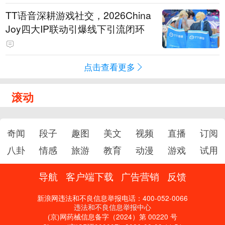
TT语音深耕游戏社交，2026China
Joy四大IP联动引爆线下引流闭环
点击查看更多
滚动
奇闻
段子
趣图
美文
视频
直播
订阅
八卦
情感
旅游
教育
动漫
游戏
试用
导航
客户端下载
广告营销
反馈
新浪网违法和不良信息举报电话：400-052-0066
违法和不良信息举报中心
(京)网药械信息备字（2024）第 00220 号