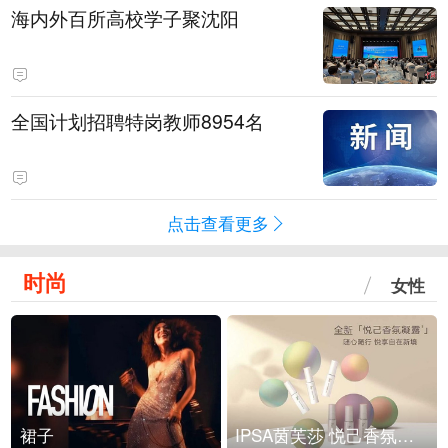
海内外百所高校学子聚沈阳
全国计划招聘特岗教师8954名
点击查看更多
时尚
女性
裙子
IPSA茵芙莎 悦己香氛凝露上市