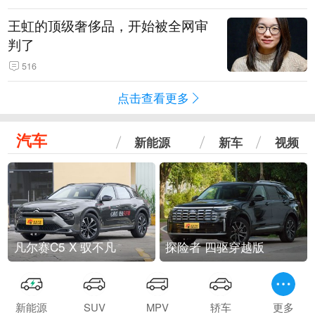
王虹的顶级奢侈品，开始被全网审
判了
516
点击查看更多
汽车
新能源
新车
视频
凡尔赛C5 X 驭不凡
探险者 四驱穿越版
新能源
SUV
MPV
轿车
更多