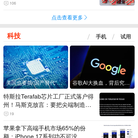
106
点击查看更多
科技
手机
试用
美国也要搞“国产替代”？先算清三笔账
谷歌AI大换血，背后究竟发生了什么？
特斯拉Terafab芯片工厂正式落户得
州！马斯克放言：要把尖端制造带
回美国
19
苹果拿下高端手机市场65%的份
额：iPhone 17系列功不可没