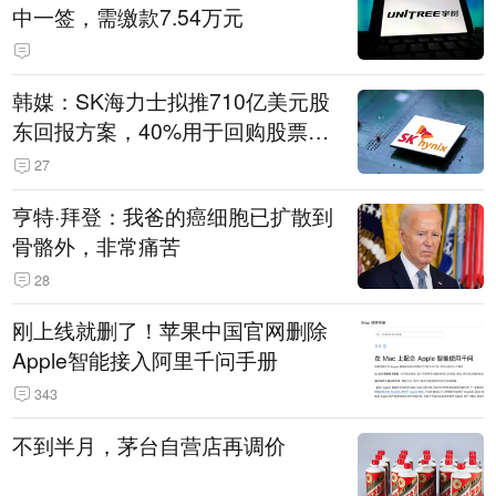
中一签，需缴款7.54万元
韩媒：SK海力士拟推710亿美元股
东回报方案，40%用于回购股票，
相当于美股发行规模
27
亨特·拜登：我爸的癌细胞已扩散到
骨骼外，非常痛苦
28
刚上线就删了！苹果中国官网删除
Apple智能接入阿里千问手册
343
不到半月，茅台自营店再调价