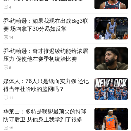
4
乔·约翰逊：如果我现在出战Big3联
赛 场均拿下30分易如反掌
14
乔·约翰逊：奇才推迟续约能给浓眉
压力 促使他在赛季初统治比赛
8
媒体人：76人只是纸面实力强 还记
得当年杜哈欧的篮网吗？
11
华莱士：多特是联盟最顶尖的持球
防守后卫 从他身上我学到了很多
15