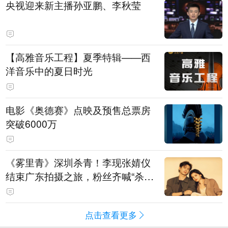
央视迎来新主播孙亚鹏、李秋莹
【高雅音乐工程】夏季特辑——西
洋音乐中的夏日时光
电影《奥德赛》点映及预售总票房
突破6000万
《雾里青》深圳杀青！李现张婧仪
结束广东拍摄之旅，粉丝齐喊“杀青
快乐”
点击查看更多