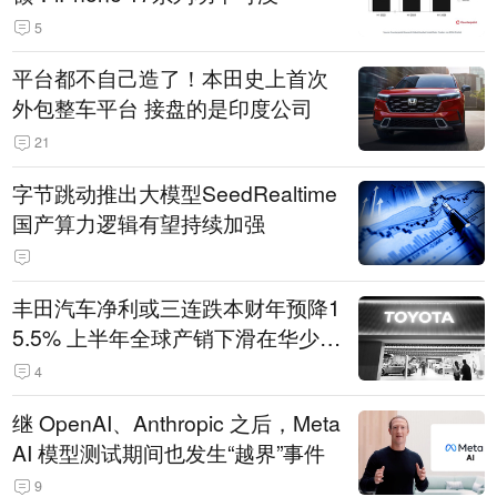
5
平台都不自己造了！本田史上首次
外包整车平台 接盘的是印度公司
21
字节跳动推出大模型SeedRealtime
国产算力逻辑有望持续加强
丰田汽车净利或三连跌本财年预降1
5.5% 上半年全球产销下滑在华少卖
14.3万辆
4
继 OpenAI、Anthropic 之后，Meta
AI 模型测试期间也发生“越界”事件
9