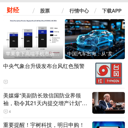
财经
股票
行情中心
下载APP
苹果拿下高端手机市场65%的份额：iPhone 17系列功不可没
中国汽车出海：从“卖出去”到“走进去”
中央气象台升级发布台风红色预警
美媒爆“美副防长致信国防业界领
袖，勒令其21天内提交增产计划”，
五角大楼回应
4
重要提醒！宇树科技，明日申购！