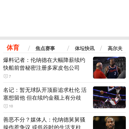
体育
焦点赛事
体坛快讯
高尔夫
爆料记者：伦纳德在大幅降薪续约
快船前曾秘密注册多家皮包公司
7
名记：暂无球队开顶薪追求杜伦 活
塞想留他 但在续约金额上有分歧
10
善恶不分？媒体人：伦纳德舅舅骚
操作惹争议 或低谷时的生活支柱