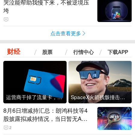
哭泣能帮助我慢下来，不被逆境压
垮
点击查看更多
财经
股票
行情中心
下载APP
运营商干掉了流量卡，他们真的玩不起了
SpaceX火箭残骸撞击月球
8月6日增减持汇总：朗鸿科技等4
股披露拟减持情况，当日暂无A股
公司披露拟增持情况（表）
2