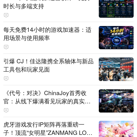
时长与多端支持
每天免费14小时的游戏加速器：适
用场景与使用频率
引爆 CJ！佳达隆携全系轴体与新品
工具包和玩家见面
《代号：对决》ChinaJoy首秀收
官：从线下爆满看见玩家的真实期
待
虎牙游戏发行IP矩阵再落重磅一
子！顶流“女明星”ZANMANG LOO