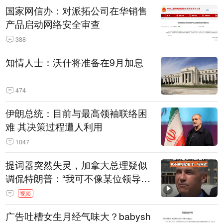
国家网信办：对派拓公司在华销售
产品启动网络安全审查
388
知情人士：沃什将准备在9月加息
474
伊朗总统：目前与最高领袖联络困
难 其决策过程遭人利用
1047
提词器突然失灵，加拿大总理疑似
调侃特朗普：“我可不像某位领导
人，把这当成一场阴谋”，全场哄笑
视频
广告吐槽女生月经气味大？babysh