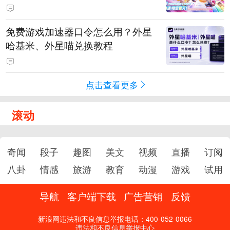
PY 正版3D消除手游《消消奇遇》
惊喜曝光
免费游戏加速器口令怎么用？外星
哈基米、外星喵兑换教程
点击查看更多
滚动
奇闻
段子
趣图
美文
视频
直播
订阅
八卦
情感
旅游
教育
动漫
游戏
试用
导航
客户端下载
广告营销
反馈
新浪网违法和不良信息举报电话：400-052-0066
违法和不良信息举报中心