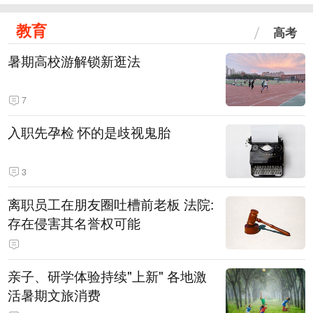
教育
高考
暑期高校游解锁新逛法
7
入职先孕检 怀的是歧视鬼胎
3
离职员工在朋友圈吐槽前老板 法院:
存在侵害其名誉权可能
亲子、研学体验持续"上新" 各地激
活暑期文旅消费