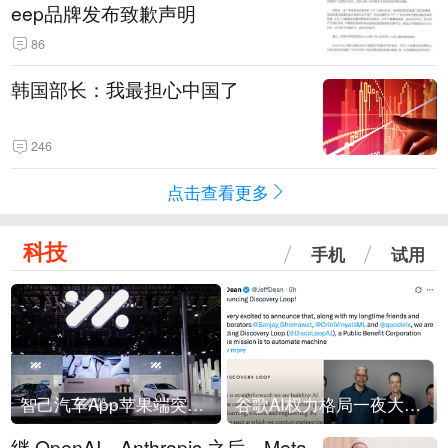
eep品牌发布致歉声明
86
韩国部长：我最担心中国了
246
点击查看更多
科技
手机
试用
智己汽车App苹果端突然“下架”
谷歌AI权力格局一夜大洗牌
继 OpenAI、Anthropic 之后，Meta