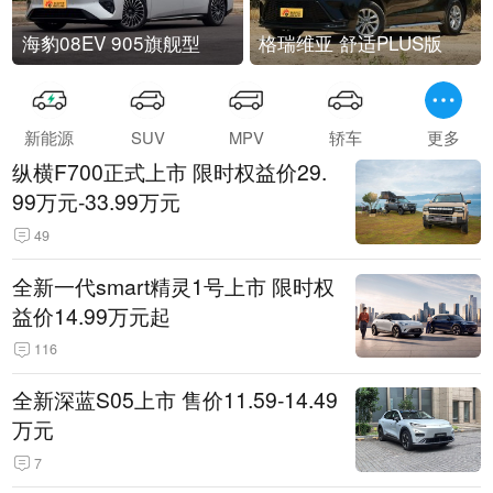
海豹08EV 905旗舰型
格瑞维亚 舒适PLUS版
新能源
SUV
MPV
轿车
更多
纵横F700正式上市 限时权益价29.
99万元-33.99万元
49
全新一代smart精灵1号上市 限时权
益价14.99万元起
116
全新深蓝S05上市 售价11.59-14.49
万元
7