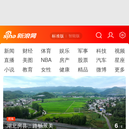
标准版
智能版
新闻
财经
体育
娱乐
军事
科技
视频
直播
美图
NBA
房产
股票
汽车
星座
小说
教育
女性
健康
精品
微博
更多
图集
1
湖北房县：路畅景美
/
6