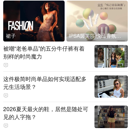
裙子
IPSA茵芙莎 悦己香氛凝露上市
被嘲“老爸单品”的五分牛仔裤有着
别样的时尚魔力
这件极简时尚单品如何实现适配多
元生活场景？
2026夏天最火的鞋，居然是随处可
见的人字拖？