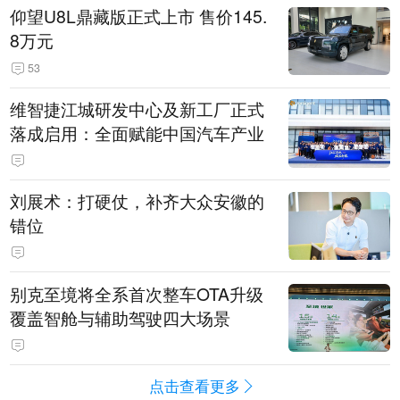
仰望U8L鼎藏版正式上市 售价145.
8万元
53
维智捷江城研发中心及新工厂正式
落成启用：全面赋能中国汽车产业
刘展术：打硬仗，补齐大众安徽的
错位
别克至境将全系首次整车OTA升级
覆盖智舱与辅助驾驶四大场景
点击查看更多