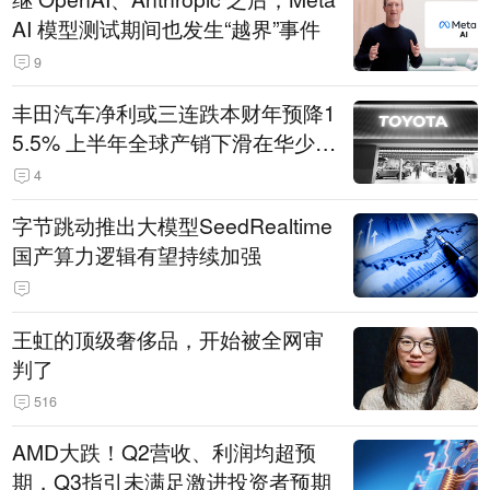
AI 模型测试期间也发生“越界”事件
9
丰田汽车净利或三连跌本财年预降1
5.5% 上半年全球产销下滑在华少卖
14.3万辆
4
字节跳动推出大模型SeedRealtime
国产算力逻辑有望持续加强
王虹的顶级奢侈品，开始被全网审
判了
516
AMD大跌！Q2营收、利润均超预
期，Q3指引未满足激进投资者预期