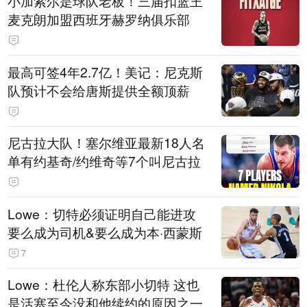
小加索尔是球队老板！三届扣篮王
麦克朗加盟西班牙赫罗纳俱乐部
最高可签4年2.7亿！美记：尼克斯
队预计不会给唐斯提供全额顶薪
尼古拉大队！塞尔维亚最新18人名
单有约基奇/约维奇等7个叫尼古拉
Lowe：切特必须证明自己能进攻
要么成为司机&要么成为本·西蒙斯
7
Lowe：杜伦人称东部小切特 这也
是活塞至今没和他续约的原因之一