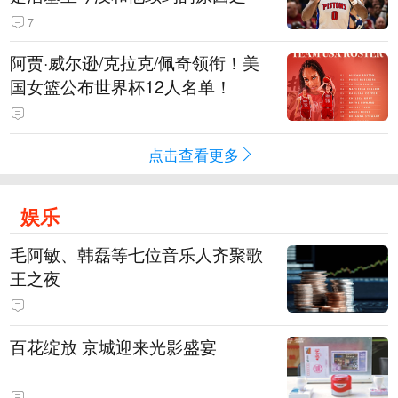
7
阿贾·威尔逊/克拉克/佩奇领衔！美
国女篮公布世界杯12人名单！
点击查看更多
娱乐
毛阿敏、韩磊等七位音乐人齐聚歌
王之夜
百花绽放 京城迎来光影盛宴