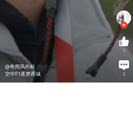
1
@奇闻风向标
空中F1逐梦甬城
3