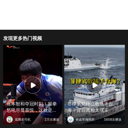
发现更多热门视频
张本智和夺冠时刻！握拳
菲律宾凭什么敢插手台
怒吼尽显喜悦，这就是赢
海？背后真相太现实
球的滋味
弧圈老司机
2万次播放
铁血军魂哨所
5858次播放