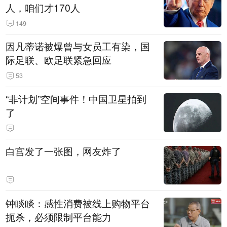
人，咱们才170人
149
因凡蒂诺被爆曾与女员工有染，国
际足联、欧足联紧急回应
53
“非计划”空间事件！中国卫星拍到
了
白宫发了一张图，网友炸了
钟睒睒：感性消费被线上购物平台
扼杀，必须限制平台能力