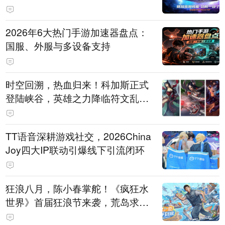
打造旗舰供电方案
2026年6大热门手游加速器盘点：
国服、外服与多设备支持
时空回溯，热血归来！科加斯正式
登陆峡谷，英雄之力降临符文乱
斗！
TT语音深耕游戏社交，2026China
Joy四大IP联动引爆线下引流闭环
狂浪八月，陈小春掌舵！《疯狂水
世界》首届狂浪节来袭，荒岛求生
直播即将开启