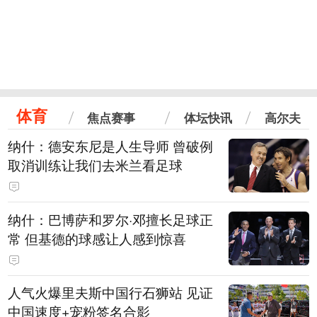
体育
焦点赛事
体坛快讯
高尔夫
纳什：德安东尼是人生导师 曾破例
取消训练让我们去米兰看足球
纳什：巴博萨和罗尔·邓擅长足球正
常 但基德的球感让人感到惊喜
人气火爆里夫斯中国行石狮站 见证
中国速度+宠粉签名合影