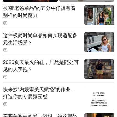
被嘲“老爸单品”的五分牛仔裤有着
别样的时尚魔力
这件极简时尚单品如何实现适配多
元生活场景？
2026夏天最火的鞋，居然是随处可
见的人字拖？
快来抄“内娱审美天赋怪”的作业，
打造你的专属氛围感
亲密关系中的爱与恐惧，被这部恐