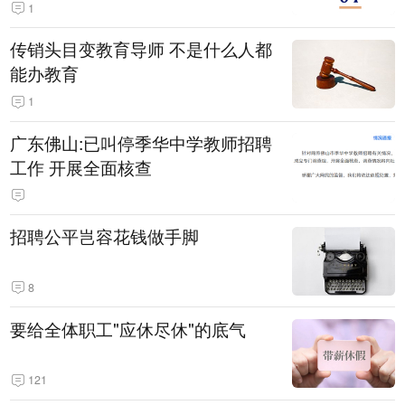
1
传销头目变教育导师 不是什么人都
能办教育
1
广东佛山:已叫停季华中学教师招聘
工作 开展全面核查
招聘公平岂容花钱做手脚
8
要给全体职工"应休尽休"的底气
121