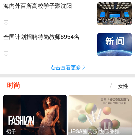
海内外百所高校学子聚沈阳
全国计划招聘特岗教师8954名
点击查看更多
时尚
女性
裙子
IPSA茵芙莎 悦己香氛凝露上市