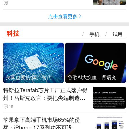
点击查看更多
科技
手机
试用
美国也要搞“国产替代”？先算清三笔账
谷歌AI大换血，背后究竟发生了什么？
特斯拉Terafab芯片工厂正式落户得
州！马斯克放言：要把尖端制造带
回美国
18
苹果拿下高端手机市场65%的份
额：iPhone 17系列功不可没