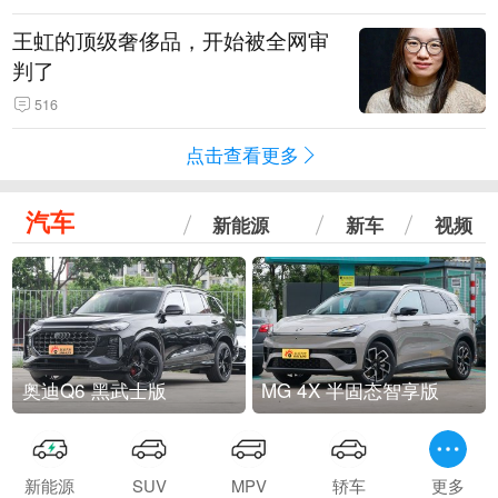
王虹的顶级奢侈品，开始被全网审
判了
516
点击查看更多
汽车
新能源
新车
视频
奥迪Q6 黑武士版
MG 4X 半固态智享版
新能源
SUV
MPV
轿车
更多