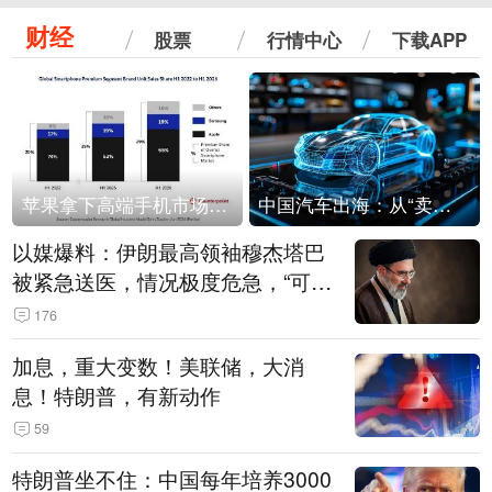
财经
股票
行情中心
下载APP
苹果拿下高端手机市场65%的份额：iPhone 17系列功不可没
中国汽车出海：从“卖出去”到“走进去”
以媒爆料：伊朗最高领袖穆杰塔巴
被紧急送医，情况极度危急，“可能
随时会死去”
176
加息，重大变数！美联储，大消
息！特朗普，有新动作
59
特朗普坐不住：中国每年培养3000