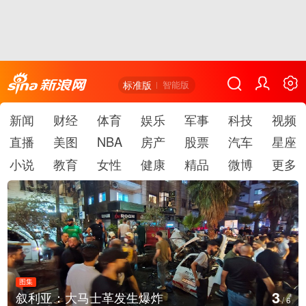
标准版
智能版
新闻
财经
体育
娱乐
军事
科技
视频
直播
美图
NBA
房产
股票
汽车
星座
小说
教育
女性
健康
精品
微博
更多
图集
4
云南弥勒：欢庆火把节
/
6