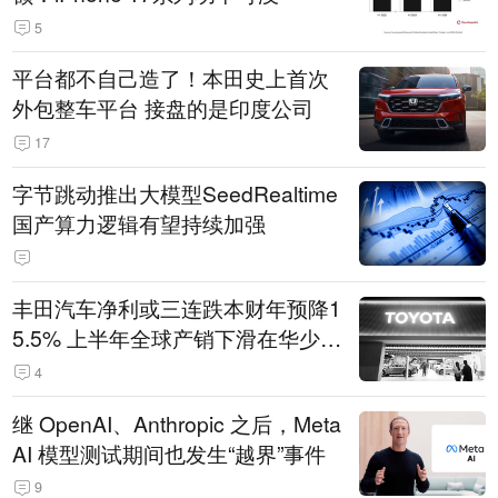
5
平台都不自己造了！本田史上首次
外包整车平台 接盘的是印度公司
17
字节跳动推出大模型SeedRealtime
国产算力逻辑有望持续加强
丰田汽车净利或三连跌本财年预降1
5.5% 上半年全球产销下滑在华少卖
14.3万辆
4
继 OpenAI、Anthropic 之后，Meta
AI 模型测试期间也发生“越界”事件
9