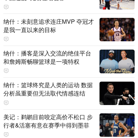
纳什：未刻意追求连庄MVP 夺冠才
是我一直以来的目标
纳什：播客是深入交流的绝佳平台
和詹姆斯畅聊篮球是一项特权
纳什：篮球终究是人类的运动 数据
分析虽重要但无法取代情感连结
美记：鹈鹕目前咬定高价不松口 步
行者&活塞有意在赛季中得到墨菲