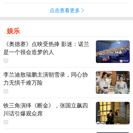
点击查看更多
娱乐
《奥德赛》点映受热捧 影迷：诺兰
是一个很会造梦的人
李兰迪敖瑞鹏主演朝雪录，同心协
力无惧千难万险
铁三角演绎《断金》，张国立飙四
川话引爆观众席