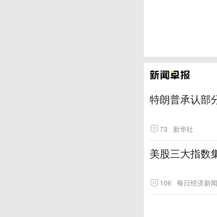
特朗普承认部分
73
新华社
美股三大指数
106
每日经济新