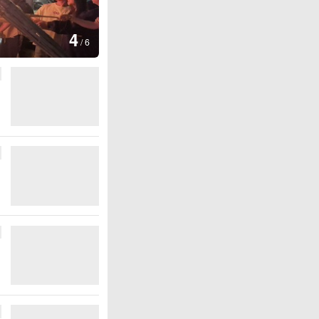
图集
4
江西铅山：千灯点亮葛仙村
/
6