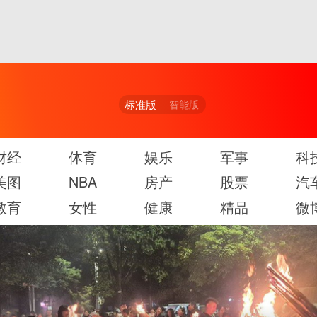
标准版
智能版
财经
体育
娱乐
军事
科
美图
NBA
房产
股票
汽
教育
女性
健康
精品
微