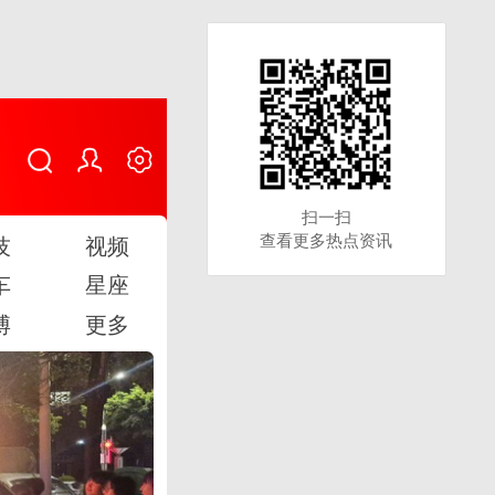
扫一扫
扫一扫
查看更多热点资讯
查看更多热点资讯
技
视频
车
星座
博
更多