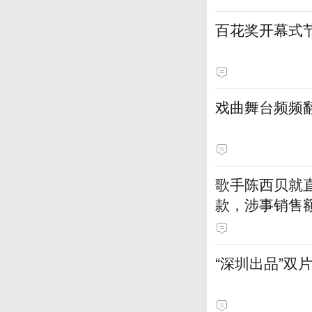
百花奖开幕式节
戏曲舞台频频
歌手陈西贝就
款，涉事销售额
“深圳出品”双