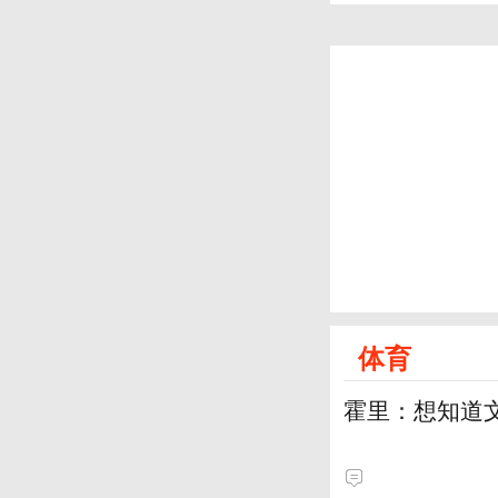
体育
霍里：想知道