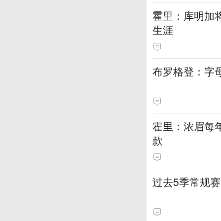
霍里：库明加
生涯
布罗格登：字
霍里：浓眉每
款
过去5季常规