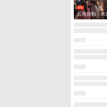
图集
云南弥勒：欢