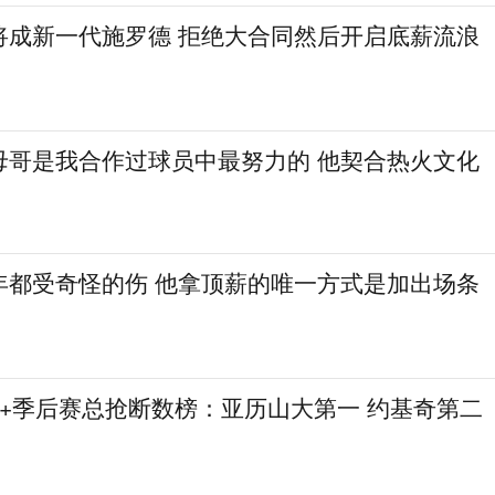
将成新一代施罗德 拒绝大合同然后开启底薪流浪
母哥是我合作过球员中最努力的 他契合热火文化
年都受奇怪的伤 他拿顶薪的唯一方式是加出场条
赛+季后赛总抢断数榜：亚历山大第一 约基奇第二