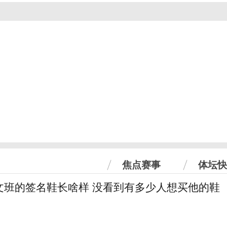
焦点赛事
体坛快
文班的签名鞋长啥样 没看到有多少人想买他的鞋