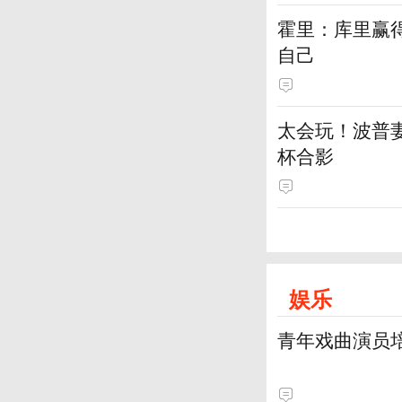
霍里：库里赢
自己
太会玩！波普妻
杯合影
娱乐
青年戏曲演员