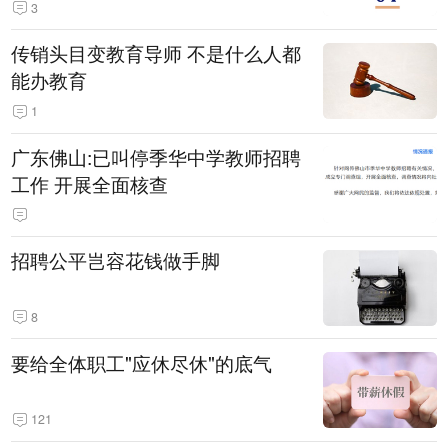
3
传销头目变教育导师 不是什么人都
能办教育
1
广东佛山:已叫停季华中学教师招聘
工作 开展全面核查
招聘公平岂容花钱做手脚
8
要给全体职工"应休尽休"的底气
121