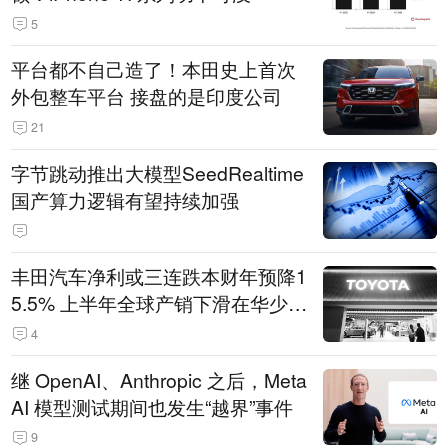
5
平台都不自己造了！本田史上首次
外包整车平台 接盘的是印度公司
21
字节跳动推出大模型SeedRealtime
国产算力逻辑有望持续加强
丰田汽车净利或三连跌本财年预降1
5.5% 上半年全球产销下滑在华少卖
14.3万辆
4
继 OpenAI、Anthropic 之后，Meta
AI 模型测试期间也发生“越界”事件
9