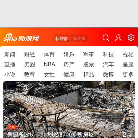
标准版
智能版
新闻
财经
体育
娱乐
军事
科技
视频
直播
美图
NBA
房产
股票
汽车
星座
小说
教育
女性
健康
精品
微博
更多
图集
3
美国斯波坎：野火烧毁700多所房屋
/
6