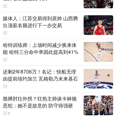
媒体人：江苏交易得到原帅 山西腾
出顶薪名额进行下一步交易
哈特训练师：上场时间减少换来体
能 哈特三分命中率因此提高到41%
还剩2年8706万！名记：快船无理
由提前续约加兰 瓦格勒乃未来基石
胳膊肘往外拐？狂热主帅谈卡林顿
恶犯：她不是故意的 防守得强硬
2