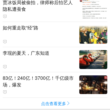
贾冰饭局被偷拍，律师称后怕艺人
隐私遭蚕食
如何重走取“经”路
李现的夏天，广东知道
83亿！240亿！3700亿！千亿级市
场，爆发
点击查看更多