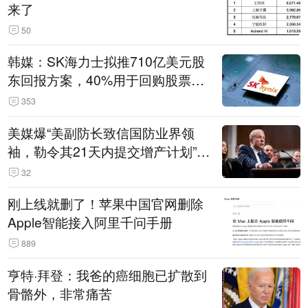
来了
50
韩媒：SK海力士拟推710亿美元股
东回报方案，40%用于回购股票，
相当于美股发行规模
353
美媒爆“美副防长致信国防业界领
袖，勒令其21天内提交增产计划”，
五角大楼回应
32
刚上线就删了！苹果中国官网删除
Apple智能接入阿里千问手册
889
亨特·拜登：我爸的癌细胞已扩散到
骨骼外，非常痛苦