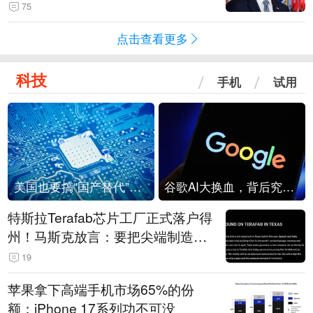
75
点击查看更多
科技
手机
试用
美国也要搞“国产替代”？先算清三笔账
谷歌AI大换血，背后究竟发生了什么？
特斯拉Terafab芯片工厂正式落户得
州！马斯克放言：要把尖端制造带
回美国
19
苹果拿下高端手机市场65%的份
额：iPhone 17系列功不可没