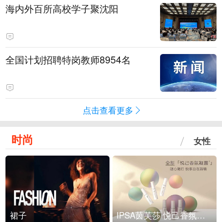
海内外百所高校学子聚沈阳
全国计划招聘特岗教师8954名
点击查看更多
时尚
女性
裙子
IPSA茵芙莎 悦己香氛凝露上市