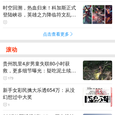
时空回溯，热血归来！科加斯正式
登陆峡谷，英雄之力降临符文乱
斗！
点击查看更多
滚动
贵州凯里4岁男童失联80小时获
救，更多细节曝光：疑吃泥土续
命，搜救至20米附近错过多找3天
173
新手女彩民擒大乐透654万：从没
幻想过中大奖
1