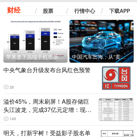
财经
股票
行情中心
下载APP
苹果拿下高端手机市场65%的份额：iPhone 17系列功不可没
中国汽车出海：从“卖出去”到“走进去”
中央气象台升级发布台风红色预警
28
溢价45%，周末刷屏！A股存储巨
头江波龙，完成37亿元定增：现价
386.6元，定增价560元
149
明天，打新宇树！受益影子股名单