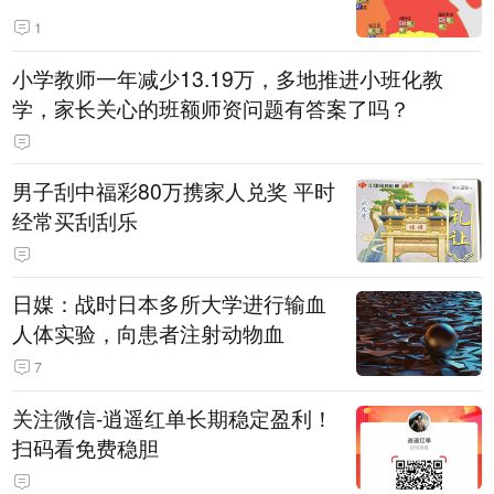
1
小学教师一年减少13.19万，多地推进小班化教
学，家长关心的班额师资问题有答案了吗？
男子刮中福彩80万携家人兑奖 平时
经常买刮刮乐
日媒：战时日本多所大学进行输血
人体实验，向患者注射动物血
7
关注微信-逍遥红单长期稳定盈利！
扫码看免费稳胆