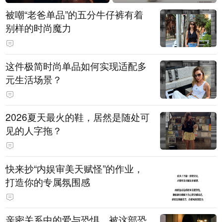
被嘲“老爸单品”的五分牛仔裤有着
别样的时尚魔力
这件极简时尚单品如何实现适配多
元生活场景？
2026夏天最火的鞋，居然是随处可
见的人字拖？
快来抄“内娱审美天赋怪”的作业，
打造你的专属氛围感
亲密关系中的爱与恐惧，被这部恐