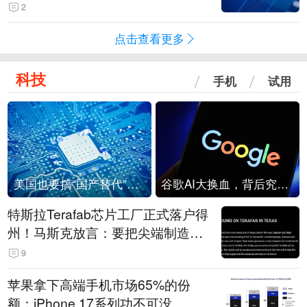
级？
2
点击查看更多
科技
手机
试用
美国也要搞“国产替代”？先算清三笔账
谷歌AI大换血，背后究竟发生了什么？
特斯拉Terafab芯片工厂正式落户得
州！马斯克放言：要把尖端制造带
回美国
9
苹果拿下高端手机市场65%的份
额：iPhone 17系列功不可没