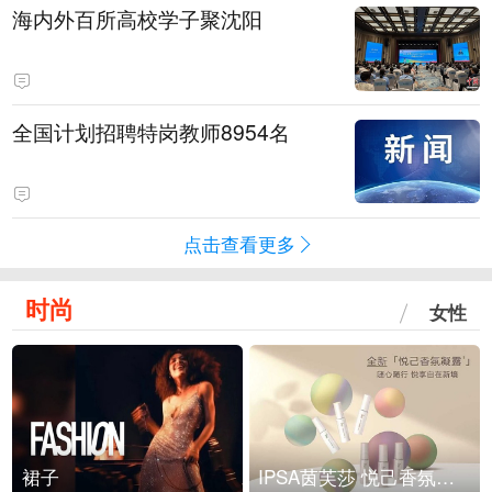
海内外百所高校学子聚沈阳
全国计划招聘特岗教师8954名
点击查看更多
时尚
女性
裙子
IPSA茵芙莎 悦己香氛凝露上市