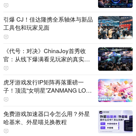
引爆 CJ！佳达隆携全系轴体与新品
工具包和玩家见面
《代号：对决》ChinaJoy首秀收
官：从线下爆满看见玩家的真实期
待
虎牙游戏发行IP矩阵再落重磅一
子！顶流“女明星”ZANMANG LOO
PY 正版3D消除手游《消消奇遇》
惊喜曝光
免费游戏加速器口令怎么用？外星
哈基米、外星喵兑换教程