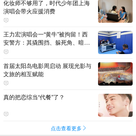
化妆师不够用了，时代少年团上海
演唱会带火应援消费
王力宏演唱会一“黄牛”被拘留！西
安警方：其撬围挡、躲死角、暗地
带10人入场
首届太阳岛电影周启动 展现光影与
文旅的相互赋能
真的把恋综当“代餐”了？
点击查看更多