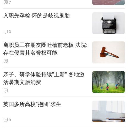
7
入职先孕检 怀的是歧视鬼胎
3
离职员工在朋友圈吐槽前老板 法院:
存在侵害其名誉权可能
亲子、研学体验持续"上新" 各地激
活暑期文旅消费
英国多所高校"抱团"求生
9