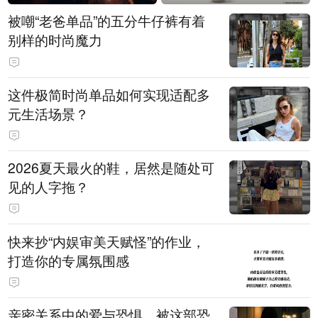
被嘲“老爸单品”的五分牛仔裤有着
别样的时尚魔力
这件极简时尚单品如何实现适配多
元生活场景？
2026夏天最火的鞋，居然是随处可
见的人字拖？
快来抄“内娱审美天赋怪”的作业，
打造你的专属氛围感
亲密关系中的爱与恐惧，被这部恐