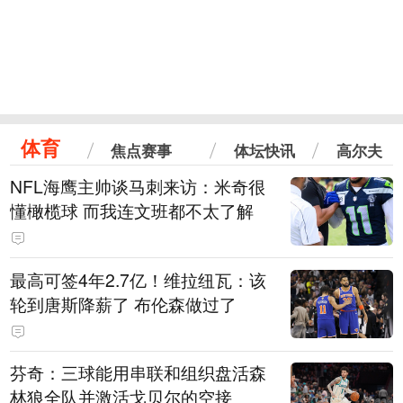
体育
焦点赛事
体坛快讯
高尔夫
NFL海鹰主帅谈马刺来访：米奇很
懂橄榄球 而我连文班都不太了解
最高可签4年2.7亿！维拉纽瓦：该
轮到唐斯降薪了 布伦森做过了
芬奇：三球能用串联和组织盘活森
林狼全队并激活戈贝尔的空接