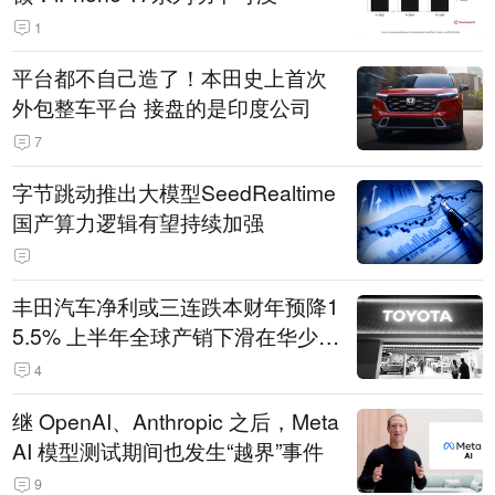
1
平台都不自己造了！本田史上首次
外包整车平台 接盘的是印度公司
7
字节跳动推出大模型SeedRealtime
国产算力逻辑有望持续加强
丰田汽车净利或三连跌本财年预降1
5.5% 上半年全球产销下滑在华少卖
14.3万辆
4
继 OpenAI、Anthropic 之后，Meta
AI 模型测试期间也发生“越界”事件
9