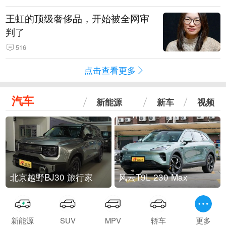
王虹的顶级奢侈品，开始被全网审
判了
516
点击查看更多
汽车
新能源
新车
视频
北京越野BJ30 旅行家
风云T9L 230 Max
新能源
SUV
MPV
轿车
更多