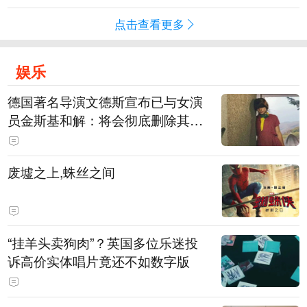
点击查看更多
娱乐
德国著名导演文德斯宣布已与女演
员金斯基和解：将会彻底删除其上
身裸露的画面
废墟之上,蛛丝之间
“挂羊头卖狗肉”？英国多位乐迷投
诉高价实体唱片竟还不如数字版