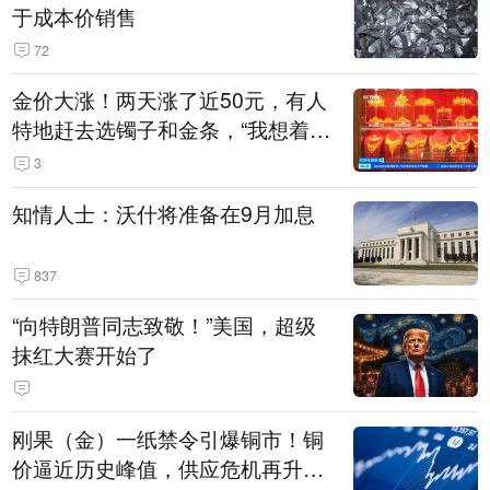
于成本价销售
72
金价大涨！两天涨了近50元，有人
特地赶去选镯子和金条，“我想着买
起来可以保值，小批量进一些货”
3
知情人士：沃什将准备在9月加息
837
“向特朗普同志致敬！”美国，超级
抹红大赛开始了
刚果（金）一纸禁令引爆铜市！铜
价逼近历史峰值，供应危机再升