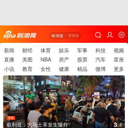
标准版
智能版
新闻
财经
体育
娱乐
军事
科技
视频
直播
美图
NBA
房产
股票
汽车
星座
小说
教育
女性
健康
精品
微博
更多
图集
3
叙利亚：大马士革发生爆炸
/
6