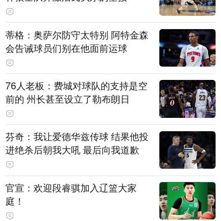
蒂格：奥萨尔防守太特别 阿特金森
会告诫球员们别在他面前运球
76人老板：费城对球队的支持是空
前的 州长甚至设立了勒布朗日
芬奇：我让爱德华兹传球 结果他投
进绝杀后朝我大吼 最后向我道歉
官宣：欢迎段睿骐加入辽篮大家
庭！