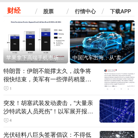
财经
股票
行情中心
下载APP
苹果拿下高端手机市场65%的份额：iPhone 17系列功不可没
中国汽车出海：从“卖出去”到“走进去”
特朗普：伊朗不能撑太久，战争将
很快结束，美军有一些弹药稍显紧
张！伊朗公布拟议的海峡管理文本
1
突发！胡塞武装发动袭击，“大量亲
沙特武装人员死伤”！以军展开报复
性空袭
4
光伏硅料八巨头签署倡议：不得低