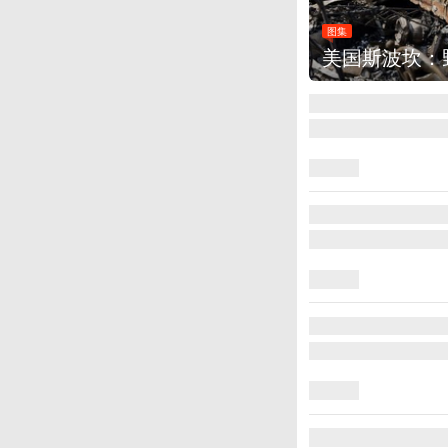
：野火烧毁700多所房屋