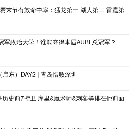
季后赛末节有效命中率：猛龙第一 湖人第二 雷霆第
冠军政治大学！谁能夺得本届AUBL总冠军？
启东）DAY2 | 青岛惜败深圳
历史前7控卫 库里&魔术师&刺客等排在他前面