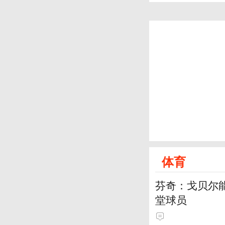
体育
芬奇：戈贝尔
堂球员