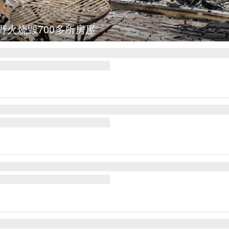
图集
叙利亚：大马士革发生爆炸