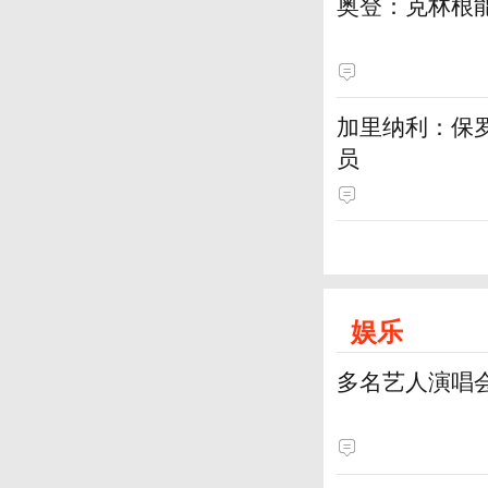
奥登：克林根
加里纳利：保
员
娱乐
多名艺人演唱