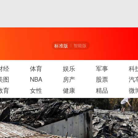
标准版
智能版
财经
体育
娱乐
军事
科
美图
NBA
房产
股票
汽
教育
女性
健康
精品
微