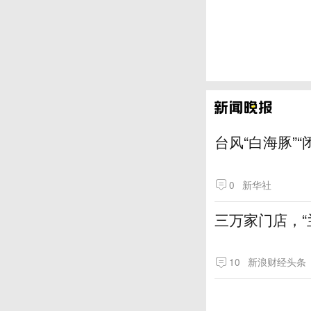
台风“白海豚”
0
新华社
三万家门店，“
10
新浪财经头条