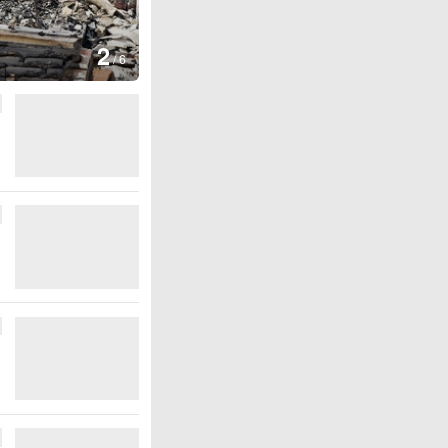
3
/
6