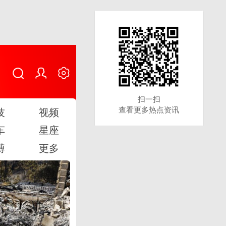
扫一扫
扫一扫
查看更多热点资讯
查看更多热点资讯
技
视频
车
星座
博
更多