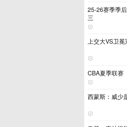
25-26赛季
三
上交大VS卫冕
CBA夏季联赛（
西蒙斯：威少是