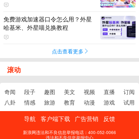
PY 正版3D消除手游《消消奇遇》
惊喜曝光
免费游戏加速器口令怎么用？外星
哈基米、外星喵兑换教程
点击查看更多
滚动
奇闻
段子
趣图
美文
视频
直播
订阅
八卦
情感
旅游
教育
动漫
游戏
试用
导航
客户端下载
广告营销
反馈
新浪网违法和不良信息举报电话：400-052-0066
违法和不良信息举报中心