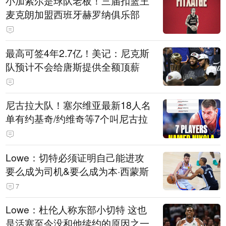
小加索尔是球队老板！三届扣篮王
麦克朗加盟西班牙赫罗纳俱乐部
最高可签4年2.7亿！美记：尼克斯
队预计不会给唐斯提供全额顶薪
尼古拉大队！塞尔维亚最新18人名
单有约基奇/约维奇等7个叫尼古拉
Lowe：切特必须证明自己能进攻
要么成为司机&要么成为本·西蒙斯
7
Lowe：杜伦人称东部小切特 这也
是活塞至今没和他续约的原因之一