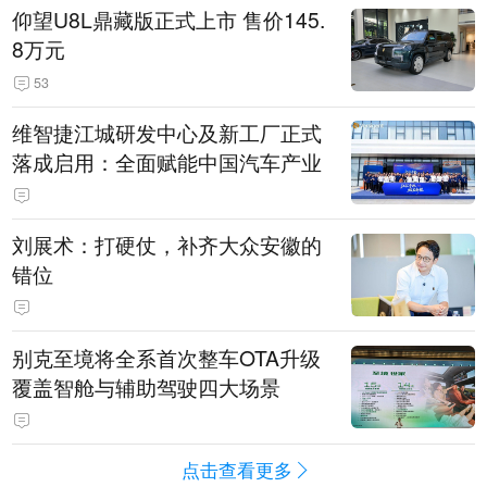
仰望U8L鼎藏版正式上市 售价145.
8万元
53
维智捷江城研发中心及新工厂正式
落成启用：全面赋能中国汽车产业
刘展术：打硬仗，补齐大众安徽的
错位
别克至境将全系首次整车OTA升级
覆盖智舱与辅助驾驶四大场景
点击查看更多