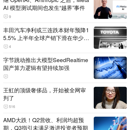
AI 模型测试期间也发生“越界”事件
9
丰田汽车净利或三连跌本财年预降1
5.5% 上半年全球产销下滑在华少卖
14.3万辆
4
字节跳动推出大模型SeedRealtime
国产算力逻辑有望持续加强
王虹的顶级奢侈品，开始被全网审
判了
516
AMD大跌！Q2营收、利润均超预
期，Q3指引未满足激进投资者预期