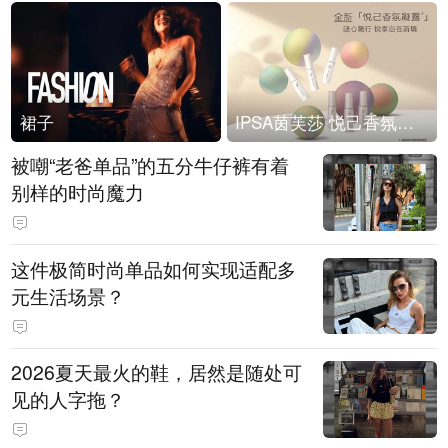
裙子
IPSA茵芙莎 悦己香氛凝露上市
被嘲“老爸单品”的五分牛仔裤有着
别样的时尚魔力
这件极简时尚单品如何实现适配多
元生活场景？
2026夏天最火的鞋，居然是随处可
见的人字拖？