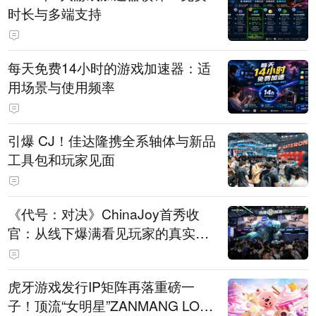
时长与多端支持
每天免费14小时的游戏加速器：适
用场景与使用频率
引爆 CJ！佳达隆携全系轴体与新品
工具包和玩家见面
《代号：对决》ChinaJoy首秀收
官：从线下爆满看见玩家的真实期
待
虎牙游戏发行IP矩阵再落重磅一
子！顶流“女明星”ZANMANG LOO