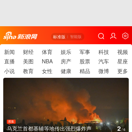
标准版
智能版
新闻
财经
体育
娱乐
军事
科技
视频
直播
美图
NBA
房产
股票
汽车
星座
小说
教育
女性
健康
精品
微博
更多
图集
2
乌克兰首都基辅等地传出强烈爆炸声
/
6