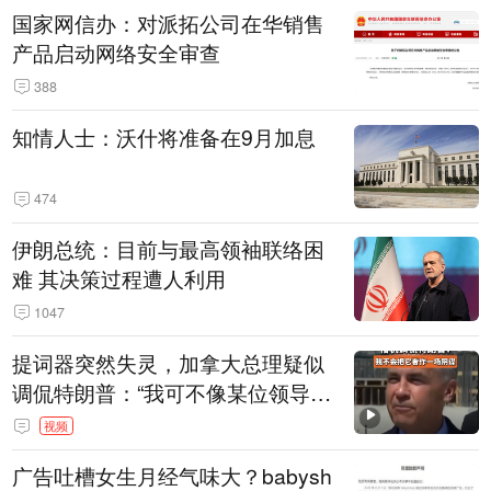
国家网信办：对派拓公司在华销售
产品启动网络安全审查
388
知情人士：沃什将准备在9月加息
474
伊朗总统：目前与最高领袖联络困
难 其决策过程遭人利用
1047
提词器突然失灵，加拿大总理疑似
调侃特朗普：“我可不像某位领导
人，把这当成一场阴谋”，全场哄笑
视频
广告吐槽女生月经气味大？babysh