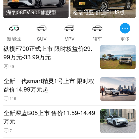
海豹08EV 905旗舰型
格瑞维亚 舒适PLUS版
新能源
SUV
MPV
轿车
更多
纵横F700正式上市 限时权益价29.
99万元-33.99万元
49
全新一代smart精灵1号上市 限时权
益价14.99万元起
116
全新深蓝S05上市 售价11.59-14.49
万元
7