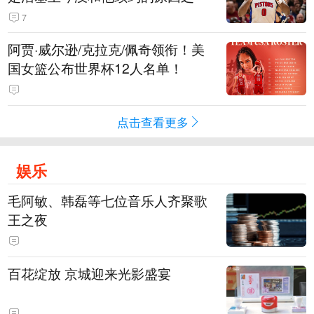
7
阿贾·威尔逊/克拉克/佩奇领衔！美
国女篮公布世界杯12人名单！
点击查看更多
娱乐
毛阿敏、韩磊等七位音乐人齐聚歌
王之夜
百花绽放 京城迎来光影盛宴