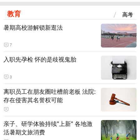
教育
高考
暑期高校游解锁新逛法
7
入职先孕检 怀的是歧视鬼胎
3
离职员工在朋友圈吐槽前老板 法院:
存在侵害其名誉权可能
亲子、研学体验持续"上新" 各地激
活暑期文旅消费