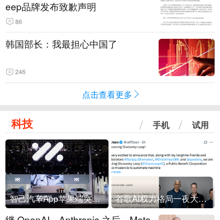
eep品牌发布致歉声明
86
韩国部长：我最担心中国了
246
点击查看更多
科技
手机
试用
智己汽车App苹果端突然“下架”
谷歌AI权力格局一夜大洗牌
继 OpenAI、Anthropic 之后，Meta