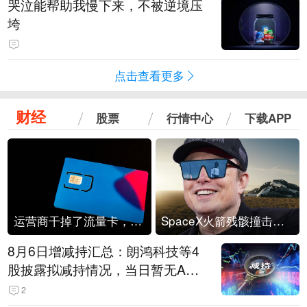
哭泣能帮助我慢下来，不被逆境压
垮
点击查看更多
财经
股票
行情中心
下载APP
运营商干掉了流量卡，他们真的玩不起了
SpaceX火箭残骸撞击月球
8月6日增减持汇总：朗鸿科技等4
股披露拟减持情况，当日暂无A股
公司披露拟增持情况（表）
2