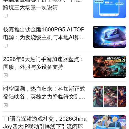
跨境三大场景一次说清
技嘉推出钛金雕1600PG5 AI TOP
电源：为发烧级主机与本地AI算力
打造旗舰供电方案
2026年6大热门手游加速器盘点：
国服、外服与多设备支持
时空回溯，热血归来！科加斯正式
登陆峡谷，英雄之力降临符文乱
斗！
TT语音深耕游戏社交，2026China
Joy四大IP联动引爆线下引流闭环