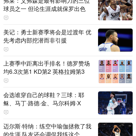
弗莱：艾弗森是最有影响力的三位
球员之一 但论生涯成就保罗出色
美记：勇士新赛季将会是过渡年 优
先考虑内部挖潜而非引援
上赛季中距离出手排名！德罗赞场
均6.3次第1 KD第2 英格拉姆第3
会选谁穿自己的球鞋？三球：耶
稣、马丁·路德·金、马尔科姆·X
迈尔斯·特纳：练空中瑜伽拯救了我
的生涯 队友还会调侃我练这个