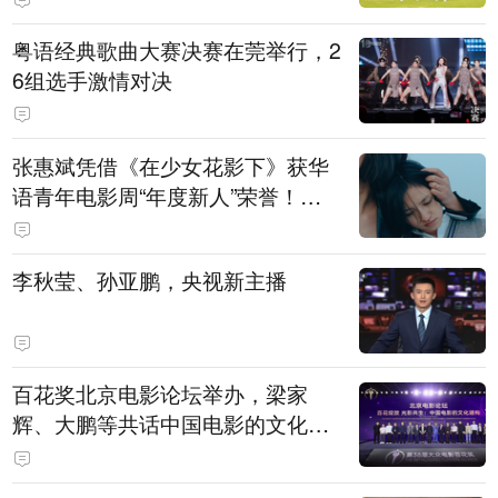
粤语经典歌曲大赛决赛在莞举行，2
6组选手激情对决
张惠斌凭借《在少女花影下》获华
语青年电影周“年度新人”荣誉！该
电影全程在广州取景，采用粤语对
白，主演均为广州本土演员
李秋莹、孙亚鹏，央视新主播
百花奖北京电影论坛举办，梁家
辉、大鹏等共话中国电影的文化建
构