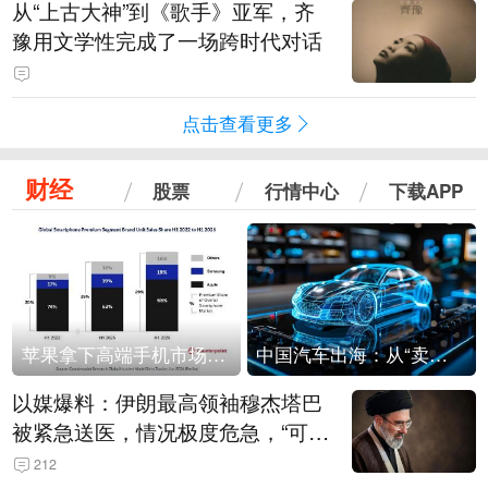
从“上古大神”到《歌手》亚军，齐
豫用文学性完成了一场跨时代对话
点击查看更多
财经
股票
行情中心
下载APP
苹果拿下高端手机市场65%的份额：iPhone 17系列功不可没
中国汽车出海：从“卖出去”到“走进去”
以媒爆料：伊朗最高领袖穆杰塔巴
被紧急送医，情况极度危急，“可能
随时会死去”
212