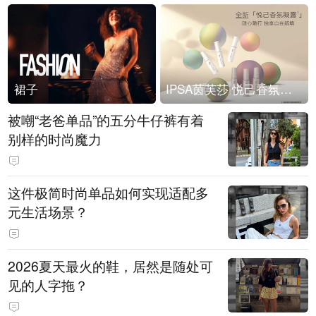
裙子
IPSA茵芙莎 悦己香氛凝露上市
被嘲“老爸单品”的五分牛仔裤有着
别样的时尚魔力
这件极简时尚单品如何实现适配多
元生活场景？
2026夏天最火的鞋，居然是随处可
见的人字拖？