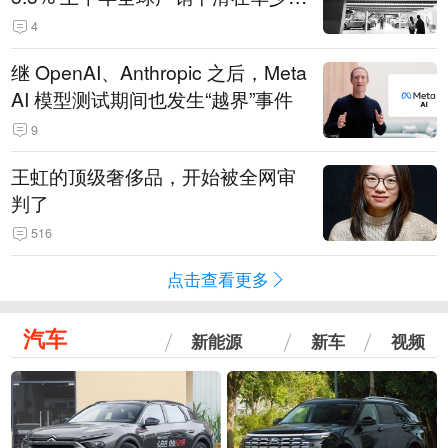
14.3万辆
4
继 OpenAI、Anthropic 之后，Meta
AI 模型测试期间也发生“越界”事件
9
王虹的顶级奢侈品，开始被全网审
判了
516
点击查看更多
汽车
新能源
新车
视频