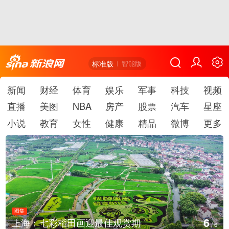
标准版
智能版
新闻
财经
体育
娱乐
军事
科技
视频
直播
美图
NBA
房产
股票
汽车
星座
小说
教育
女性
健康
精品
微博
更多
图集
6
上海：七彩稻田画迎最佳观赏期
/
6