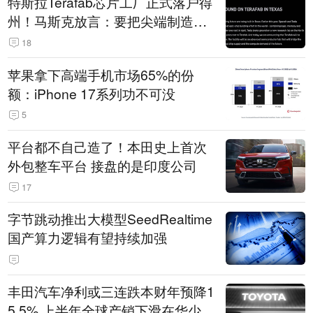
特斯拉Terafab芯片工厂正式落户得
州！马斯克放言：要把尖端制造带
回美国
18
苹果拿下高端手机市场65%的份
额：iPhone 17系列功不可没
5
平台都不自己造了！本田史上首次
外包整车平台 接盘的是印度公司
17
字节跳动推出大模型SeedRealtime
国产算力逻辑有望持续加强
丰田汽车净利或三连跌本财年预降1
5.5% 上半年全球产销下滑在华少卖