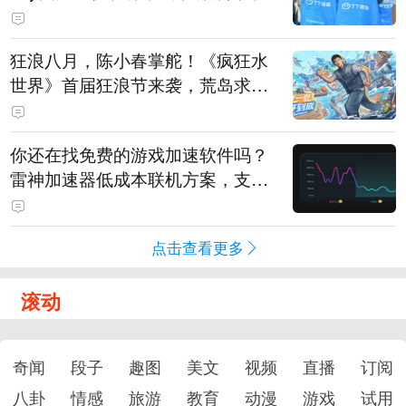
狂浪八月，陈小春掌舵！《疯狂水
世界》首届狂浪节来袭，荒岛求生
直播即将开启
你还在找免费的游戏加速软件吗？
雷神加速器低成本联机方案，支持
免费试用
点击查看更多
滚动
奇闻
段子
趣图
美文
视频
直播
订阅
八卦
情感
旅游
教育
动漫
游戏
试用