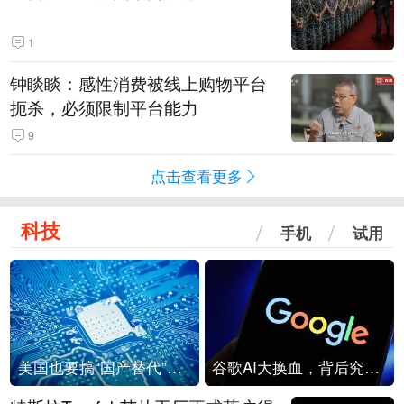
1
钟睒睒：感性消费被线上购物平台
扼杀，必须限制平台能力
9
点击查看更多
科技
手机
试用
美国也要搞“国产替代”？先算清三笔账
谷歌AI大换血，背后究竟发生了什么？