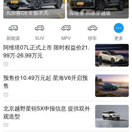
凡尔赛C5 X 驭不凡
探险者 四驱穿越版
新能源
SUV
MPV
轿车
更多
阿维塔07L正式上市 限时权益价21.
99万-26.99万元
预售价10.49万元起 星海V6开启预
售
北京越野星钽5X申报信息 提供双外
观造型