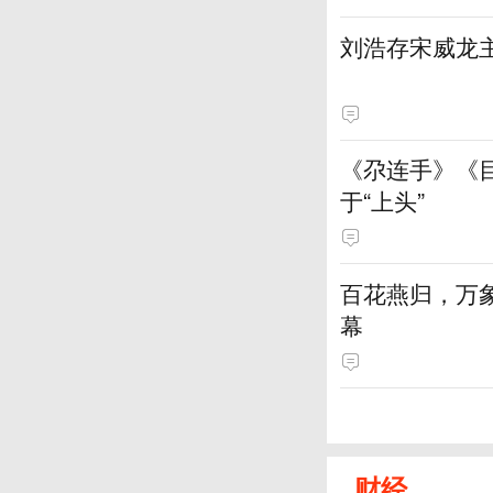
刘浩存宋威龙
《尕连手》《
于“上头”
百花燕归，万
幕
财经