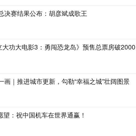
》总决赛结果公布：胡彦斌成歌王
大功大电影3：勇闯恐龙岛》预售总票房破2000
一画｜推进城市更新，勾勒“幸福之城”壮阔图景
日愿望：祝中国机车在世界通赢！