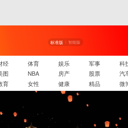
标准版
智能版
财经
体育
娱乐
军事
科
美图
NBA
房产
股票
汽
教育
女性
健康
精品
微