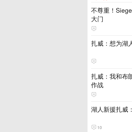
不尊重！Sie
大门
扎威：想为湖
扎威：我和布
作战
湖人新援扎威
10