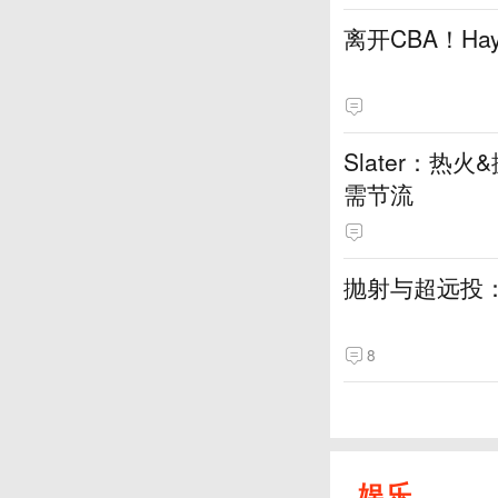
离开CBA！H
Slater：
需节流
抛射与超远投
8
娱乐