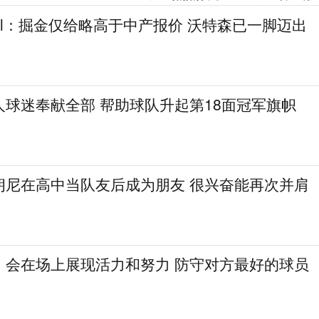
gel：掘金仅给略高于中产报价 沃特森已一脚迈出
人球迷奉献全部 帮助球队升起第18面冠军旗帜
朗尼在高中当队友后成为朋友 很兴奋能再次并肩
：会在场上展现活力和努力 防守对方最好的球员