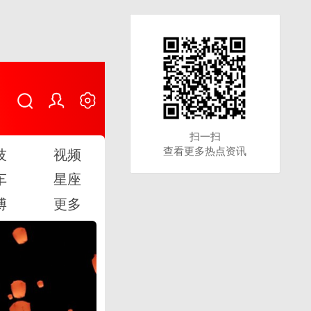
扫一扫
扫一扫
查看更多热点资讯
查看更多热点资讯
技
视频
车
星座
博
更多