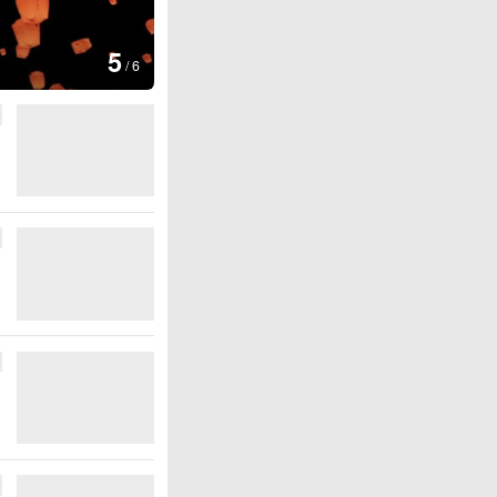
图集
6
厄瓜多尔总统诺沃亚会
/
6