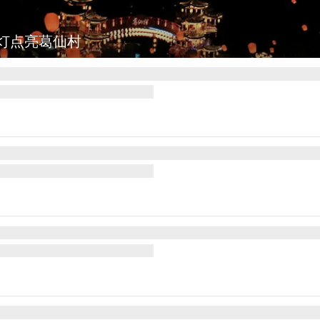
：七彩稻田画迎最佳观赏期