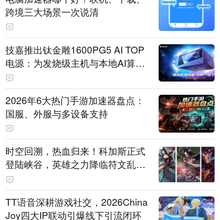
跨境三大场景一次说清
技嘉推出钛金雕1600PG5 AI TOP
电源：为发烧级主机与本地AI算力
打造旗舰供电方案
2026年6大热门手游加速器盘点：
国服、外服与多设备支持
时空回溯，热血归来！科加斯正式
登陆峡谷，英雄之力降临符文乱
斗！
TT语音深耕游戏社交，2026China
Joy四大IP联动引爆线下引流闭环