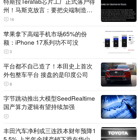
特斯拉Terafab芯片工厂正式落户得
州！马斯克放言：要把尖端制造带
回美国
16
苹果拿下高端手机市场65%的份
额：iPhone 17系列功不可没
3
平台都不自己造了！本田史上首次
外包整车平台 接盘的是印度公司
8
字节跳动推出大模型SeedRealtime
国产算力逻辑有望持续加强
丰田汽车净利或三连跌本财年预降1
5.5% 上半年全球产销下滑在华少卖