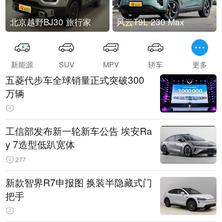
北京越野BJ30 旅行家
风云T9L 230 Max
新能源
SUV
MPV
轿车
更多
五菱代步车全球销量正式突破300
万辆
工信部发布新一轮新车公告 埃安Ra
y 7造型低趴宽体
277
新款智界R7申报图 换装半隐藏式门
把手