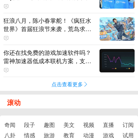
狂浪八月，陈小春掌舵！《疯狂水
世界》首届狂浪节来袭，荒岛求生
直播即将开启
你还在找免费的游戏加速软件吗？
雷神加速器低成本联机方案，支持
免费试用
点击查看更多
滚动
奇闻
段子
趣图
美文
视频
直播
订阅
八卦
情感
旅游
教育
动漫
游戏
试用