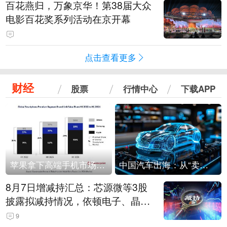
百花燕归，万象京华！第38届大众
电影百花奖系列活动在京开幕
点击查看更多
财经
股票
行情中心
下载APP
苹果拿下高端手机市场65%的份额：iPhone 17系列功不可没
中国汽车出海：从“卖出去”到“走进去”
8月7日增减持汇总：芯源微等3股
披露拟减持情况，依顿电子、晶华
微拟增持（表）
9