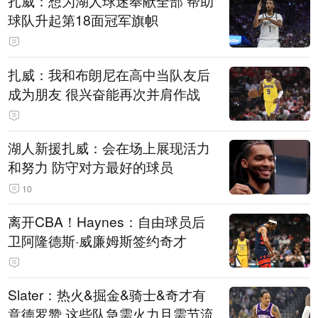
扎威：想为湖人球迷奉献全部 帮助
球队升起第18面冠军旗帜
扎威：我和布朗尼在高中当队友后
成为朋友 很兴奋能再次并肩作战
湖人新援扎威：会在场上展现活力
和努力 防守对方最好的球员
10
离开CBA！Haynes：自由球员后
卫阿隆德斯·威廉姆斯签约奇才
Slater：热火&掘金&骑士&奇才有
意德罗赞 这些队急需火力且需节流