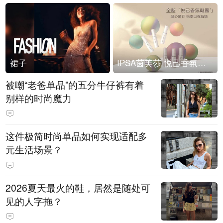
裙子
IPSA茵芙莎 悦己香氛凝露上市
被嘲“老爸单品”的五分牛仔裤有着
别样的时尚魔力
这件极简时尚单品如何实现适配多
元生活场景？
2026夏天最火的鞋，居然是随处可
见的人字拖？