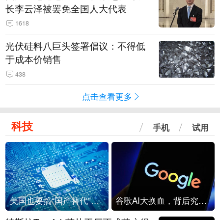
长李云泽被罢免全国人大代表
1618
光伏硅料八巨头签署倡议：不得低
于成本价销售
438
点击查看更多
科技
手机
试用
美国也要搞“国产替代”？先算清三笔账
谷歌AI大换血，背后究竟发生了什么？