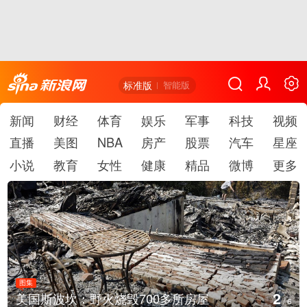
标准版
智能版
新闻
财经
体育
娱乐
军事
科技
视频
直播
美图
NBA
房产
股票
汽车
星座
小说
教育
女性
健康
精品
微博
更多
图集
2
美国斯波坎：野火烧毁700多所房屋
/
6