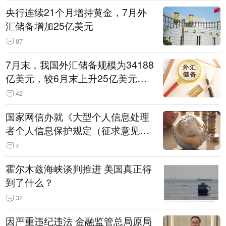
央行连续21个月增持黄金，7月外
汇储备增加25亿美元
87
7月末，我国外汇储备规模为34188
亿美元，较6月末上升25亿美元，
升幅为0.07%
42
国家网信办就《大型个人信息处理
者个人信息保护规定（征求意见
稿）》公开征求意见
4
霍尔木兹海峡谈判推进 美国真正得
到了什么？
32
因严重违纪违法 金融监管总局原局