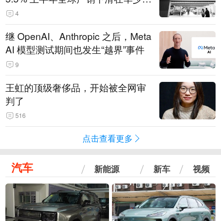
14.3万辆
4
继 OpenAI、Anthropic 之后，Meta
AI 模型测试期间也发生“越界”事件
9
王虹的顶级奢侈品，开始被全网审
判了
516
点击查看更多
汽车
新能源
新车
视频