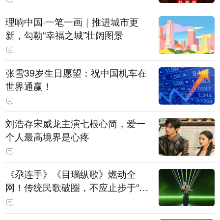
理响中国·一笔一画｜推进城市更
新，勾勒“幸福之城”壮阔图景
张雪39岁生日愿望：祝中国机车在
世界通赢！
刘浩存宋威龙主演七根心简，爱一
个人最高境界是心疼
《尕连手》《目瑙纵歌》燃动全
网！传统民歌破圈，不应止步于“上
头”