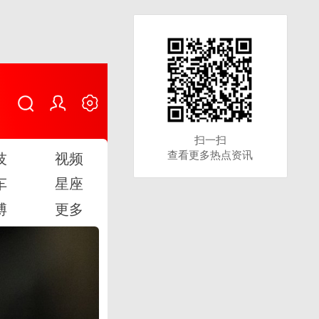
扫一扫
扫一扫
查看更多热点资讯
查看更多热点资讯
技
视频
车
星座
博
更多