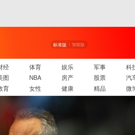
标准版
智能版
财经
体育
娱乐
军事
科
美图
NBA
房产
股票
汽
教育
女性
健康
精品
微