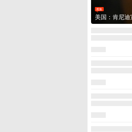
图集
美国：肯尼迪