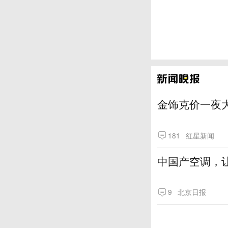
金饰克价一夜大
181
红星新闻
中国产空调，让
9
北京日报