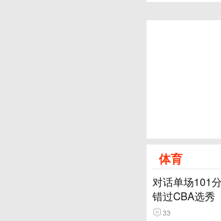
体育
对话单场101
错过CBA选秀
33