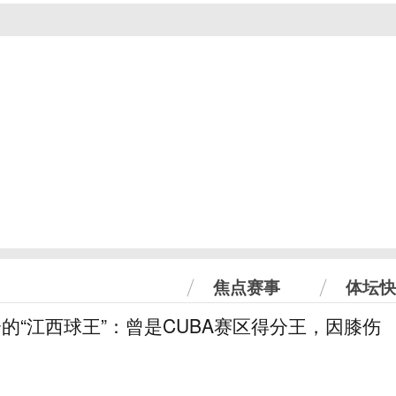
焦点赛事
体坛快
分的“江西球王”：曾是CUBA赛区得分王，因膝伤