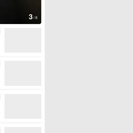
图集
4
云南普洱：乡村风光如画
/
6