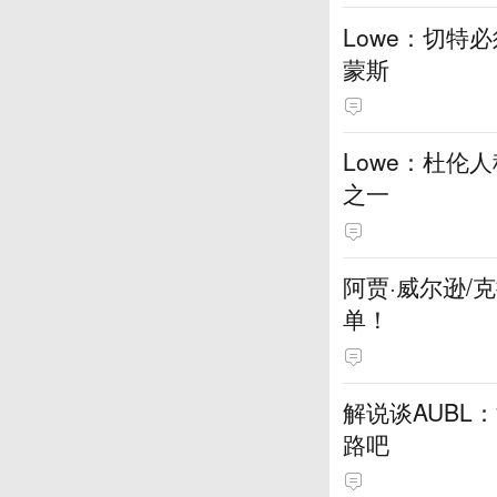
Lowe：切特
蒙斯
Lowe：杜伦
之一
阿贾·威尔逊/
单！
解说谈AUBL
路吧