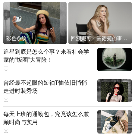
彩色条纹
回溯妮可・基德曼的事业轨迹
追星到底是怎么个事？来看社会学
家的“饭圈”大冒险！
曾经最不起眼的短袖T恤依旧悄悄
走进时装秀场
每天上班的通勤包，究竟该怎么兼
顾时尚与实用