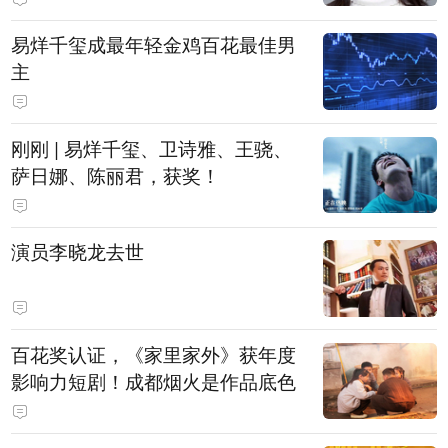
易烊千玺成最年轻金鸡百花最佳男
主
刚刚 | 易烊千玺、卫诗雅、王骁、
萨日娜、陈丽君，获奖！
演员李晓龙去世
百花奖认证，《家里家外》获年度
影响力短剧！成都烟火是作品底色