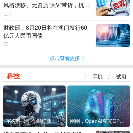
风格漂移、无资质“大V”带货，机构
被暂停新产品注册3个月
5
财政部：8月20日将在澳门发行60
亿元人民币国债
点击查看更多
科技
手机
试用
宇树科技，今日打新！
刚刚，OpenAI曝光GPT-6！传10万亿参数，8月强行发布