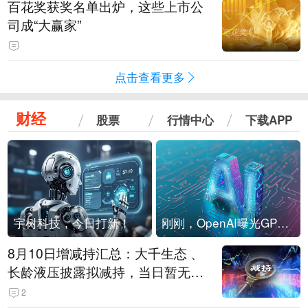
百花奖获奖名单出炉，这些上市公
司成“大赢家”
点击查看更多
财经
股票
行情中心
下载APP
宇树科技，今日打新！
刚刚，OpenAI曝光GPT-6！传10万亿参数，8月强行发布
8月10日增减持汇总：大千生态 、
长龄液压披露拟减持，当日暂无A
股增持（表）
2