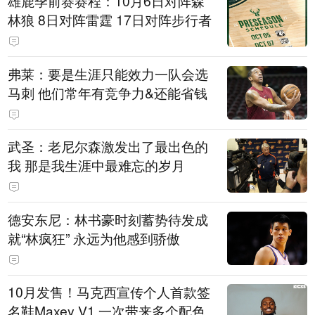
雄鹿季前赛赛程：10月6日对阵森
林狼 8日对阵雷霆 17日对阵步行者
弗莱：要是生涯只能效力一队会选
马刺 他们常年有竞争力&还能省钱
武圣：老尼尔森激发出了最出色的
我 那是我生涯中最难忘的岁月
德安东尼：林书豪时刻蓄势待发成
就“林疯狂” 永远为他感到骄傲
10月发售！马克西宣传个人首款签
名鞋Maxey V1 一次带来多个配色