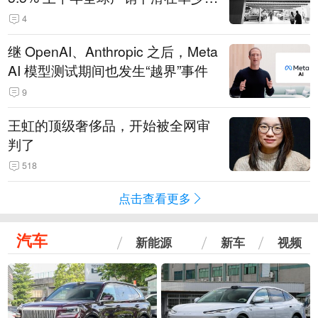
14.3万辆
4
继 OpenAI、Anthropic 之后，Meta
AI 模型测试期间也发生“越界”事件
9
王虹的顶级奢侈品，开始被全网审
判了
518
点击查看更多
汽车
新能源
新车
视频