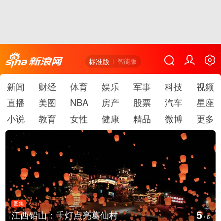
标准版
智能版
新闻
财经
体育
娱乐
军事
科技
视频
直播
美图
NBA
房产
股票
汽车
星座
小说
教育
女性
健康
精品
微博
更多
图集
5
江西铅山：千灯点亮葛仙村
/
6