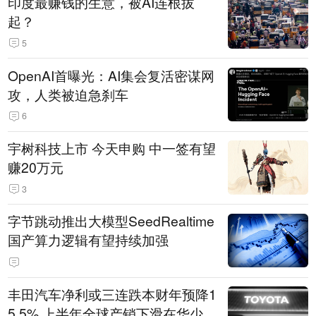
印度最赚钱的生意，被AI连根拔
起？
5
OpenAI首曝光：AI集会复活密谋网
攻，人类被迫急刹车
6
宇树科技上市 今天申购 中一签有望
赚20万元
3
字节跳动推出大模型SeedRealtime
国产算力逻辑有望持续加强
丰田汽车净利或三连跌本财年预降1
5.5% 上半年全球产销下滑在华少卖