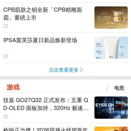
CPB肌肤之钥全新「CPB精雕面
霜」重磅上市
IPSA茵芙莎夏日新品焕新登场
点击查看更多
游戏
电竞
技嘉 GO27Q32 正式发布：五重 Q
D-OLED 面板加持，320Hz 极速与
影院级画面兼得
枪响正当燃！2026穿越火线IP嘉年