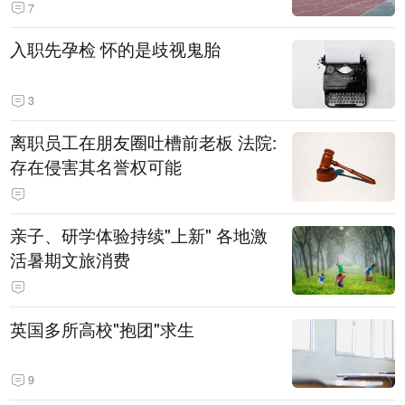
7
入职先孕检 怀的是歧视鬼胎
3
离职员工在朋友圈吐槽前老板 法院:
存在侵害其名誉权可能
亲子、研学体验持续"上新" 各地激
活暑期文旅消费
英国多所高校"抱团"求生
9