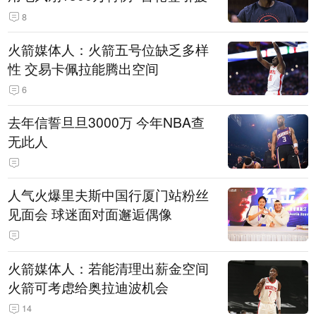
8
火箭媒体人：火箭五号位缺乏多样
性 交易卡佩拉能腾出空间
6
去年信誓旦旦3000万 今年NBA查
无此人
人气火爆里夫斯中国行厦门站粉丝
见面会 球迷面对面邂逅偶像
火箭媒体人：若能清理出薪金空间
火箭可考虑给奥拉迪波机会
14