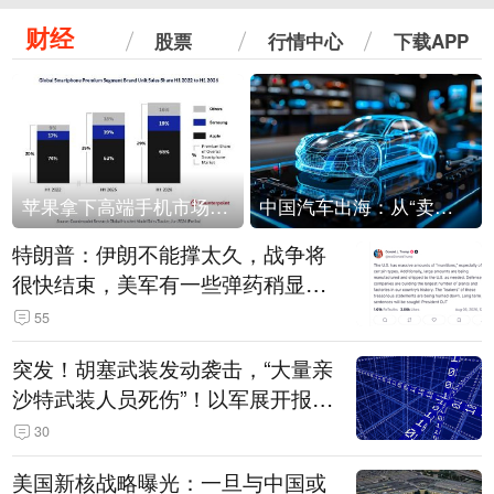
财经
股票
行情中心
下载APP
苹果拿下高端手机市场65%的份额：iPhone 17系列功不可没
中国汽车出海：从“卖出去”到“走进去”
特朗普：伊朗不能撑太久，战争将
很快结束，美军有一些弹药稍显紧
张！伊朗公布拟议的海峡管理文本
55
突发！胡塞武装发动袭击，“大量亲
沙特武装人员死伤”！以军展开报复
性空袭
30
美国新核战略曝光：一旦与中国或