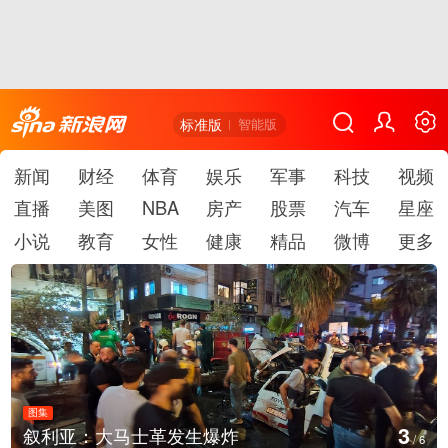
标准版
智能版
新闻
财经
体育
娱乐
军事
科技
视频
直播
美图
NBA
房产
股票
汽车
星座
小说
教育
女性
健康
精品
微博
更多
图集
4
叙利亚：大马士革发生爆炸
/
6