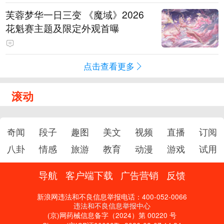
芙蓉梦华一日三变 《魔域》2026
花魁赛主题及限定外观首曝
点击查看更多
滚动
奇闻
段子
趣图
美文
视频
直播
订阅
八卦
情感
旅游
教育
动漫
游戏
试用
导航
客户端下载
广告营销
反馈
新浪网违法和不良信息举报电话：400-052-0066
违法和不良信息举报中心
(京)网药械信息备字（2024）第 00220 号