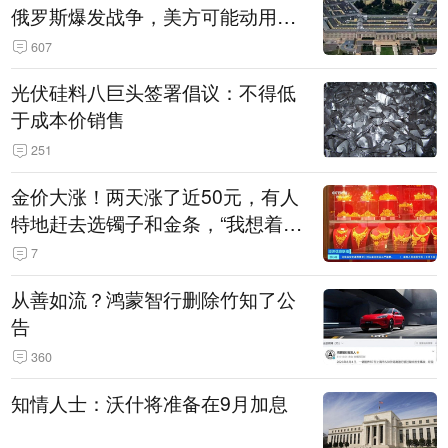
俄罗斯爆发战争，美方可能动用战
术核武器
607
光伏硅料八巨头签署倡议：不得低
于成本价销售
251
金价大涨！两天涨了近50元，有人
特地赶去选镯子和金条，“我想着买
起来可以保值，小批量进一些货”
7
从善如流？鸿蒙智行删除竹知了公
告
360
知情人士：沃什将准备在9月加息