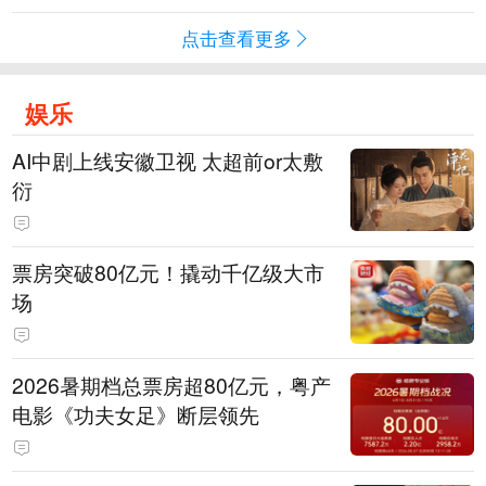
点击查看更多
娱乐
AI中剧上线安徽卫视 太超前or太敷
衍
票房突破80亿元！撬动千亿级大市
场
2026暑期档总票房超80亿元，粤产
电影《功夫女足》断层领先