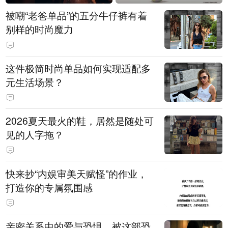
被嘲“老爸单品”的五分牛仔裤有着
别样的时尚魔力
这件极简时尚单品如何实现适配多
元生活场景？
2026夏天最火的鞋，居然是随处可
见的人字拖？
快来抄“内娱审美天赋怪”的作业，
打造你的专属氛围感
亲密关系中的爱与恐惧，被这部恐