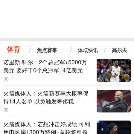
体育
焦点赛事
体坛快讯
高尔夫
诺里斯·科尔：2个总冠军+5000万
美元 要好于0个总冠军+4亿美元
火箭媒体人：火箭新赛季大概率保
持14人名单 以免触发奢侈税
火箭媒体人：若想冲击好成绩 可利
用电风扇1300万特例+首轮签引援