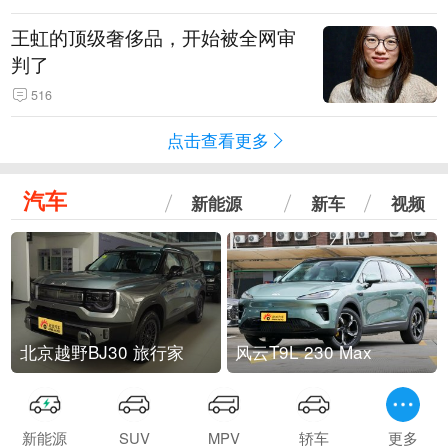
王虹的顶级奢侈品，开始被全网审
判了
516
点击查看更多
汽车
新能源
新车
视频
北京越野BJ30 旅行家
风云T9L 230 Max
新能源
SUV
MPV
轿车
更多