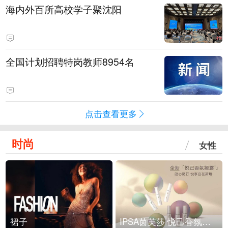
海内外百所高校学子聚沈阳
全国计划招聘特岗教师8954名
点击查看更多
时尚
女性
裙子
IPSA茵芙莎 悦己香氛凝露上市