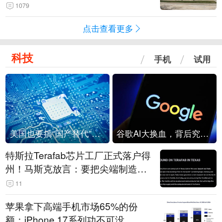
1079
点击查看更多
科技
手机
试用
美国也要搞“国产替代”？先算清三笔账
谷歌AI大换血，背后究竟发生了什么？
特斯拉Terafab芯片工厂正式落户得
州！马斯克放言：要把尖端制造带
回美国
11
苹果拿下高端手机市场65%的份
额：iPhone 17系列功不可没