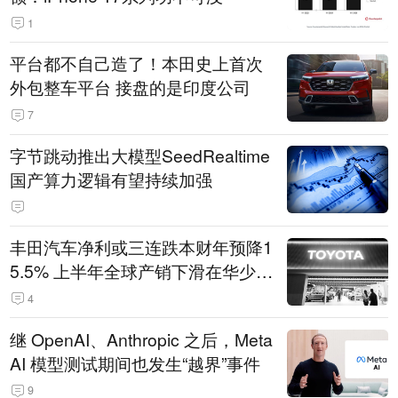
1
平台都不自己造了！本田史上首次
外包整车平台 接盘的是印度公司
7
字节跳动推出大模型SeedRealtime
国产算力逻辑有望持续加强
丰田汽车净利或三连跌本财年预降1
5.5% 上半年全球产销下滑在华少卖
14.3万辆
4
继 OpenAI、Anthropic 之后，Meta
AI 模型测试期间也发生“越界”事件
9