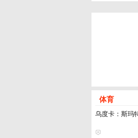
体育
乌度卡：斯玛