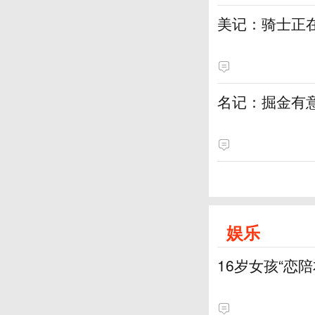
美记：骑士正
名记：掘金有
娱乐
16岁女孩“恋