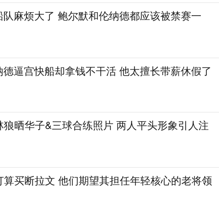
船队麻烦大了 鲍尔默和伦纳德都应该被禁赛一
纳德逼宫快船却拿钱不干活 他太擅长带薪休假了
林狼晒华子&三球合练照片 两人平头形象引人注
打算买断拉文 他们期望其担任年轻核心的老将领