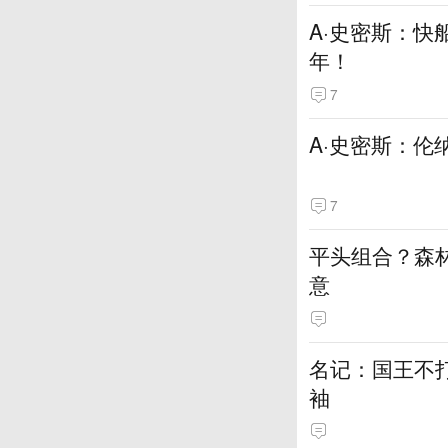
A·史密斯：快
年！
7
A·史密斯：伦
7
平头组合？森
意
名记：国王不
袖