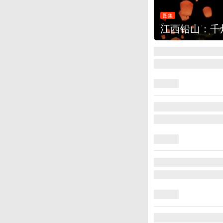
图集
江西铅山：千灯点亮葛仙村