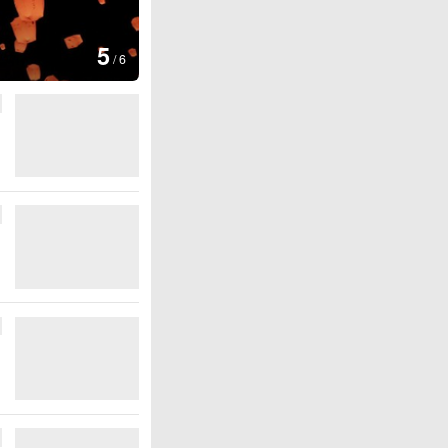
图集
6
上海：七彩稻田画迎最佳观赏期
/
6