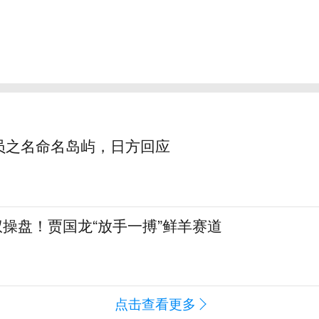
员之名命名岛屿，日方回应
全权操盘！贾国龙“放手一搏”鲜羊赛道
点击查看更多