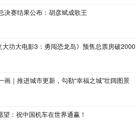
》总决赛结果公布：胡彦斌成歌王
大功大电影3：勇闯恐龙岛》预售总票房破2000
一画｜推进城市更新，勾勒“幸福之城”壮阔图景
日愿望：祝中国机车在世界通赢！