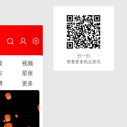
扫一扫
扫一扫
查看更多热点资讯
查看更多热点资讯
技
视频
车
星座
博
更多