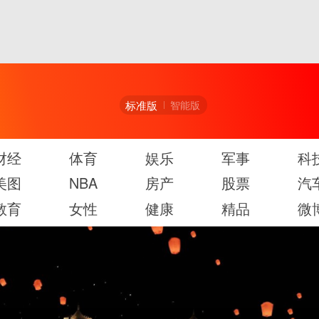
标准版
智能版
财经
体育
娱乐
军事
科
美图
NBA
房产
股票
汽
教育
女性
健康
精品
微