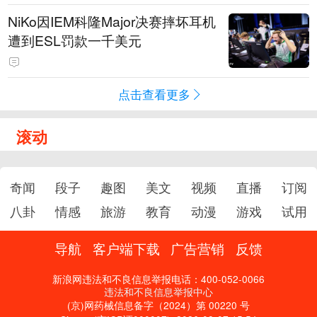
NiKo因IEM科隆Major决赛摔坏耳机
遭到ESL罚款一千美元
点击查看更多
滚动
奇闻
段子
趣图
美文
视频
直播
订阅
八卦
情感
旅游
教育
动漫
游戏
试用
导航
客户端下载
广告营销
反馈
新浪网违法和不良信息举报电话：400-052-0066
违法和不良信息举报中心
(京)网药械信息备字（2024）第 00220 号