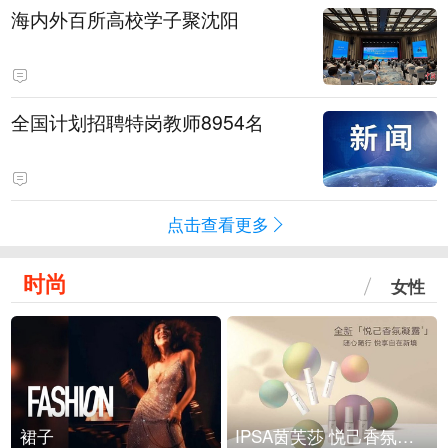
海内外百所高校学子聚沈阳
全国计划招聘特岗教师8954名
点击查看更多
时尚
女性
裙子
IPSA茵芙莎 悦己香氛凝露上市