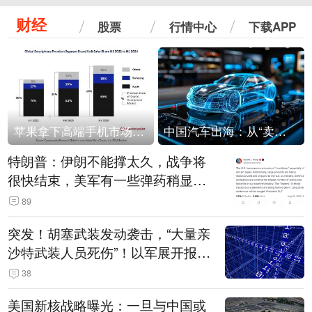
财经
股票
行情中心
下载APP
苹果拿下高端手机市场65%的份额：iPhone 17系列功不可没
中国汽车出海：从“卖出去”到“走进去”
特朗普：伊朗不能撑太久，战争将
很快结束，美军有一些弹药稍显紧
张！伊朗公布拟议的海峡管理文本
89
突发！胡塞武装发动袭击，“大量亲
沙特武装人员死伤”！以军展开报复
性空袭
38
美国新核战略曝光：一旦与中国或