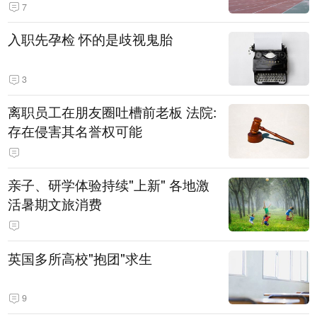
7
入职先孕检 怀的是歧视鬼胎
3
离职员工在朋友圈吐槽前老板 法院:
存在侵害其名誉权可能
亲子、研学体验持续"上新" 各地激
活暑期文旅消费
英国多所高校"抱团"求生
9