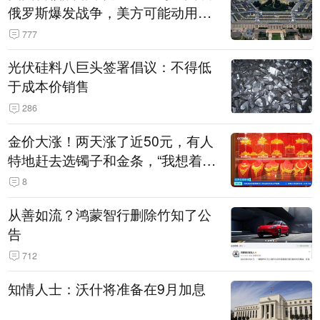
俄罗斯爆发战争，美方可能动用战
术核武器
777
光伏硅料八巨头签署倡议：不得低
于成本价销售
286
金价大涨！两天涨了近50元，有人
特地赶去选镯子和金条，“我想着买
起来可以保值，小批量进一些货”
8
从善如流？鸿蒙智行删除竹知了公
告
712
知情人士：沃什将准备在9月加息