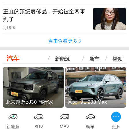
王虹的顶级奢侈品，开始被全网审
判了
516
点击查看更多
汽车
新能源
新车
视频
北京越野BJ30 旅行家
风云T9L 230 Max
新能源
SUV
MPV
轿车
更多