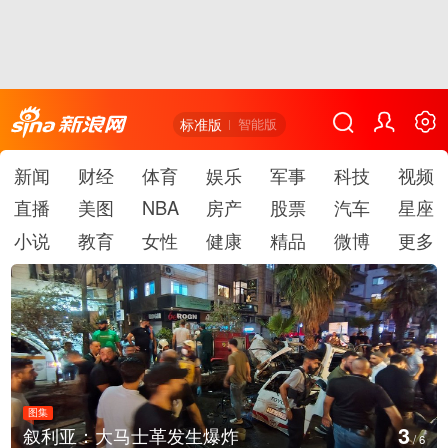
标准版
智能版
新闻
财经
体育
娱乐
军事
科技
视频
直播
美图
NBA
房产
股票
汽车
星座
小说
教育
女性
健康
精品
微博
更多
图集
4
叙利亚：大马士革发生爆炸
/
6