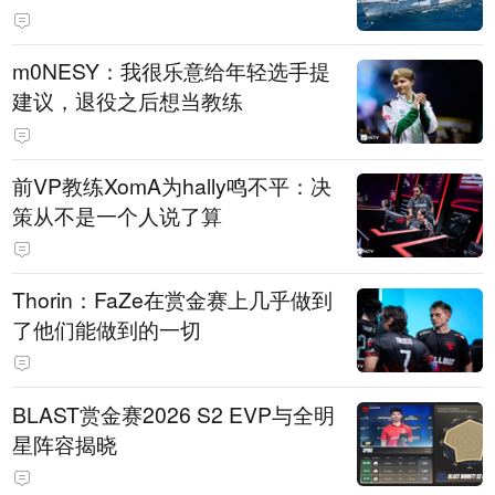
m0NESY：我很乐意给年轻选手提
建议，退役之后想当教练
前VP教练XomA为hally鸣不平：决
策从不是一个人说了算
Thorin：FaZe在赏金赛上几乎做到
了他们能做到的一切
BLAST赏金赛2026 S2 EVP与全明
星阵容揭晓