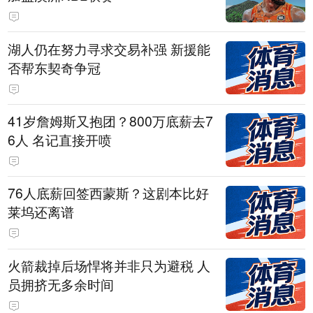
湖人仍在努力寻求交易补强 新援能
否帮东契奇争冠
41岁詹姆斯又抱团？800万底薪去7
6人 名记直接开喷
76人底薪回签西蒙斯？这剧本比好
莱坞还离谱
火箭裁掉后场悍将并非只为避税 人
员拥挤无多余时间