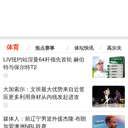
体育
焦点赛事
体坛快讯
高尔夫
LIV纽约站涅曼64杆领先首轮 赫伯
特与保尔特T2
大加索尔：文班最大优势来自近筐
应更多利用身材从内线发起进攻
媒体人：前辽宁男篮外援杰隆·布朗
加盟澳洲NBL联赛