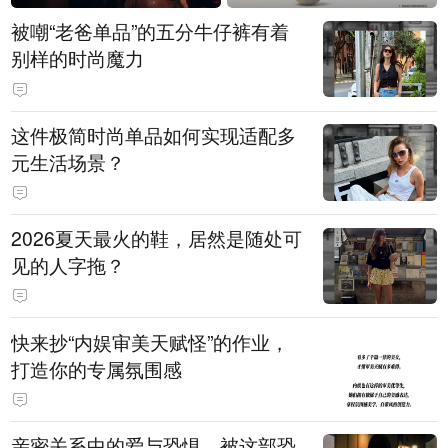
被嘲“老爸单品”的五分牛仔裤有着
别样的时尚魔力
这件极简时尚单品如何实现适配多
元生活场景？
2026夏天最火的鞋，居然是随处可
见的人字拖？
快来抄“内娱审美天赋怪”的作业，
打造你的专属氛围感
亲密关系中的爱与恐惧，被这部恐