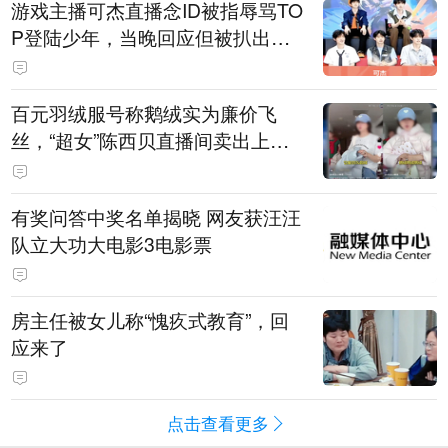
游戏主播可杰直播念ID被指辱骂TO
P登陆少年，当晚回应但被扒出事
后删博，随后发"狗和人的听觉差
异"图文被指二次阴阳粉丝
百元羽绒服号称鹅绒实为廉价飞
丝，“超女”陈西贝直播间卖出上百
万元，被曝售假后她公开道歉，涉
事商家已被立案调查
有奖问答中奖名单揭晓 网友获汪汪
队立大功大电影3电影票
房主任被女儿称“愧疚式教育”，回
应来了
点击查看更多