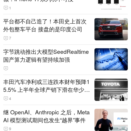
1
平台都不自己造了！本田史上首次
外包整车平台 接盘的是印度公司
7
字节跳动推出大模型SeedRealtime
国产算力逻辑有望持续加强
丰田汽车净利或三连跌本财年预降1
5.5% 上半年全球产销下滑在华少卖
14.3万辆
4
继 OpenAI、Anthropic 之后，Meta
AI 模型测试期间也发生“越界”事件
9