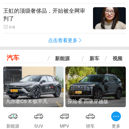
王虹的顶级奢侈品，开始被全网审
判了
518
点击查看更多
汽车
新能源
新车
视频
凡尔赛C5 X 驭不凡
探险者 四驱穿越版
新能源
SUV
MPV
轿车
更多