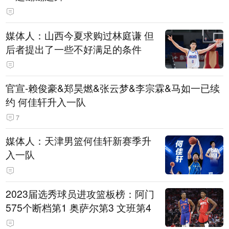
媒体人：山西今夏求购过林庭谦 但
后者提出了一些不好满足的条件
官宣-赖俊豪&郑昊燃&张云梦&李宗霖&马如一已续
约 何佳轩升入一队
7
媒体人：天津男篮何佳轩新赛季升
入一队
2023届选秀球员进攻篮板榜：阿门
575个断档第1 奥萨尔第3 文班第4