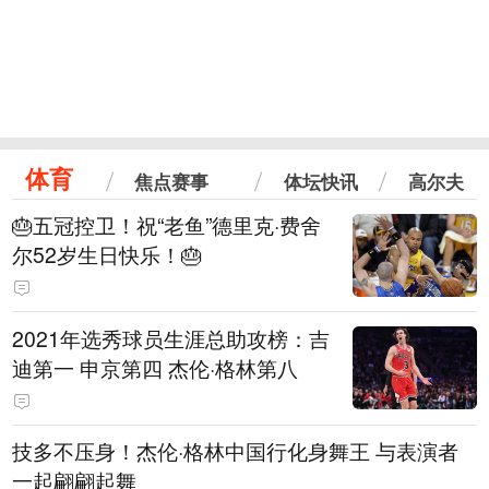
体育
焦点赛事
体坛快讯
高尔夫
🎂五冠控卫！祝“老鱼”德里克·费舍
尔52岁生日快乐！🎂
2021年选秀球员生涯总助攻榜：吉
迪第一 申京第四 杰伦·格林第八
技多不压身！杰伦·格林中国行化身舞王 与表演者
一起翩翩起舞