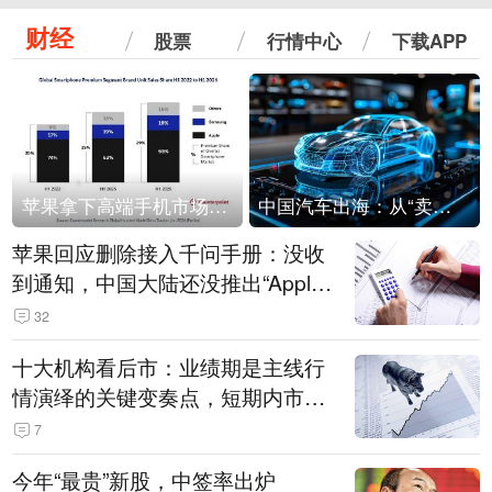
财经
股票
行情中心
下载APP
苹果拿下高端手机市场65%的份额：iPhone 17系列功不可没
中国汽车出海：从“卖出去”到“走进去”
苹果回应删除接入千问手册：没收
到通知，中国大陆还没推出“Apple
智能使用千问”功能
32
十大机构看后市：业绩期是主线行
情演绎的关键变奏点，短期内市场
或继续反弹，关注三条业绩主线
7
今年“最贵”新股，中签率出炉