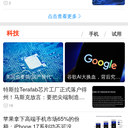
2
点击查看更多
科技
手机
试用
美国也要搞“国产替代”？先算清三笔账
谷歌AI大换血，背后究竟发生了什么？
特斯拉Terafab芯片工厂正式落户得
州！马斯克放言：要把尖端制造带
回美国
19
苹果拿下高端手机市场65%的份
额：iPhone 17系列功不可没