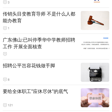
3
传销头目变教育导师 不是什么人都
能办教育
1
广东佛山:已叫停季华中学教师招聘
工作 开展全面核查
招聘公平岂容花钱做手脚
8
要给全体职工"应休尽休"的底气
121