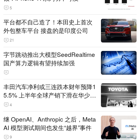
5
平台都不自己造了！本田史上首次
外包整车平台 接盘的是印度公司
21
字节跳动推出大模型SeedRealtime
国产算力逻辑有望持续加强
丰田汽车净利或三连跌本财年预降1
5.5% 上半年全球产销下滑在华少卖
14.3万辆
4
继 OpenAI、Anthropic 之后，Meta
AI 模型测试期间也发生“越界”事件
9