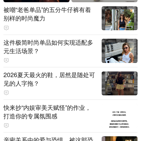
被嘲“老爸单品”的五分牛仔裤有着
别样的时尚魔力
这件极简时尚单品如何实现适配多
元生活场景？
2026夏天最火的鞋，居然是随处可
见的人字拖？
快来抄“内娱审美天赋怪”的作业，
打造你的专属氛围感
亲密关系中的爱与恐惧，被这部恐