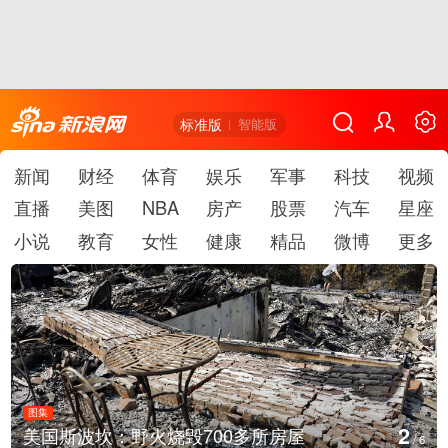
标准版
智能版
新闻
财经
体育
娱乐
军事
科技
视频
直播
美图
NBA
房产
股票
汽车
星座
小说
教育
女性
健康
精品
微博
更多
图集
3
多所房屋
叙利亚：大马士革发生爆炸
/
6