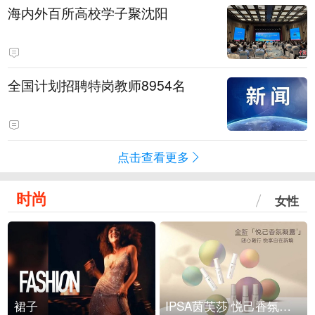
海内外百所高校学子聚沈阳
全国计划招聘特岗教师8954名
点击查看更多
时尚
女性
裙子
IPSA茵芙莎 悦己香氛凝露上市