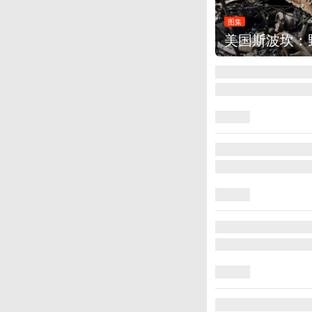
图集
美国斯波坎：