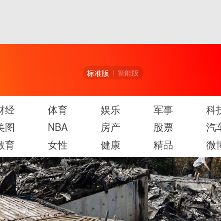
标准版
智能版
财经
体育
娱乐
军事
科
美图
NBA
房产
股票
汽
教育
女性
健康
精品
微