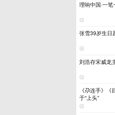
理响中国·一笔
张雪39岁生
刘浩存宋威龙
《尕连手》《
于“上头”