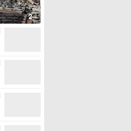
图集
2
叙利亚：大马士革发生爆炸
/
6