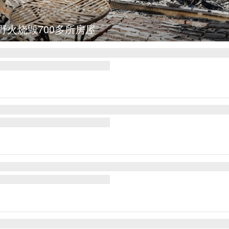
野火烧毁700多所房屋