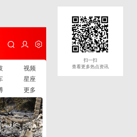
扫一扫
扫一扫
查看更多热点资讯
查看更多热点资讯
技
视频
车
星座
博
更多