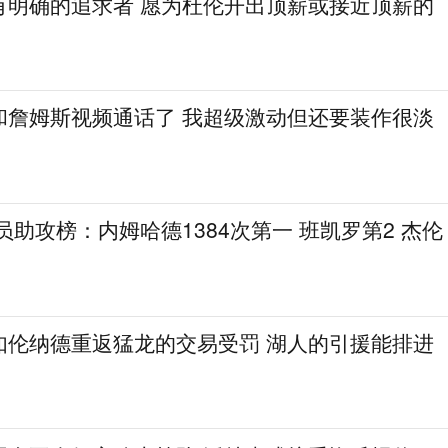
有明确的追求者 愿为杜伦开出顶薪或接近顶薪的
和詹姆斯视频通话了 我超级激动但还要装作很淡
球员助攻榜：内姆哈德1384次第一 班凯罗第2 杰伦
如伦纳德重返猛龙的交易受罚 湖人的引援能排进