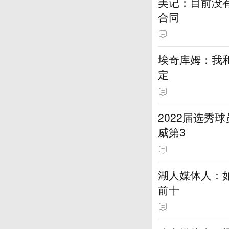
美记：目前没
合同
埃奇库姆：我
定
2022届选秀
威第3
湖人媒体人：
前十