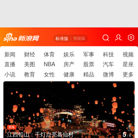
标准版
智能版
新闻
财经
体育
娱乐
军事
科技
视频
直播
美图
NBA
房产
股票
汽车
星座
小说
教育
女性
健康
精品
微博
更多
图集
6
江西铅山：千灯点亮葛仙村
/
6