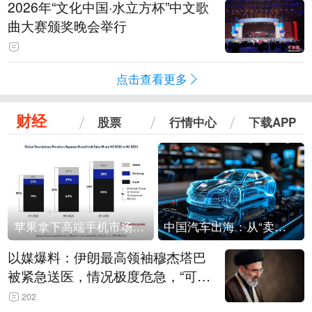
2026年“文化中国·水立方杯”中文歌
曲大赛颁奖晚会举行
点击查看更多
财经
股票
行情中心
下载APP
苹果拿下高端手机市场65%的份额：iPhone 17系列功不可没
中国汽车出海：从“卖出去”到“走进去”
以媒爆料：伊朗最高领袖穆杰塔巴
被紧急送医，情况极度危急，“可能
随时会死去”
202