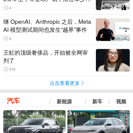
14.3万辆
4
继 OpenAI、Anthropic 之后，Meta
AI 模型测试期间也发生“越界”事件
9
王虹的顶级奢侈品，开始被全网审
判了
516
点击查看更多
汽车
新能源
新车
视频