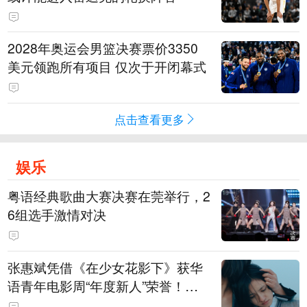
2028年奥运会男篮决赛票价3350
美元领跑所有项目 仅次于开闭幕式
点击查看更多
娱乐
粤语经典歌曲大赛决赛在莞举行，2
6组选手激情对决
张惠斌凭借《在少女花影下》获华
语青年电影周“年度新人”荣誉！该
电影全程在广州取景，采用粤语对