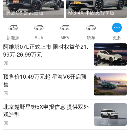
奥迪Q6 黑武士版
MG 4X 半固态智享版
新能源
SUV
MPV
轿车
更多
阿维塔07L正式上市 限时权益价21.
99万-26.99万元
预售价10.49万元起 星海V6开启预
售
北京越野星钽5X申报信息 提供双外
观造型