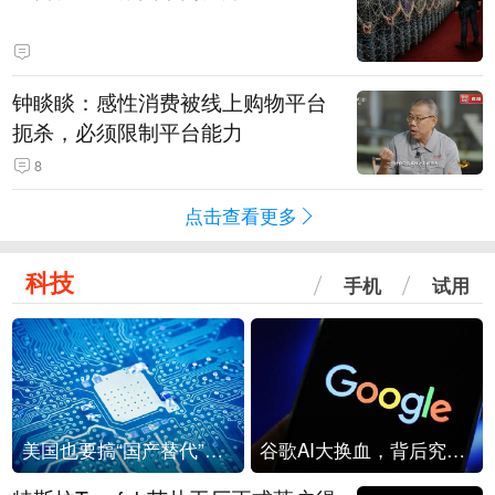
钟睒睒：感性消费被线上购物平台
扼杀，必须限制平台能力
8
点击查看更多
科技
手机
试用
美国也要搞“国产替代”？先算清三笔账
谷歌AI大换血，背后究竟发生了什么？