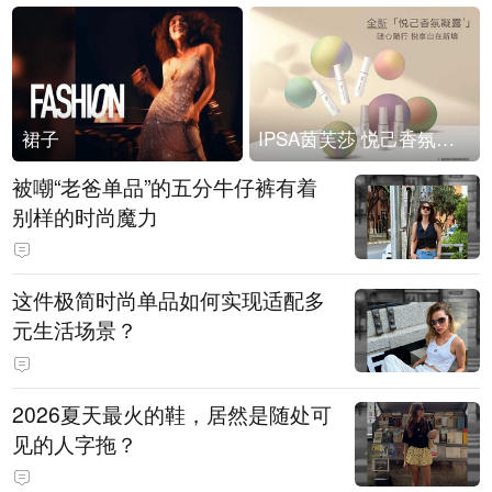
裙子
IPSA茵芙莎 悦己香氛凝露上市
被嘲“老爸单品”的五分牛仔裤有着
别样的时尚魔力
这件极简时尚单品如何实现适配多
元生活场景？
2026夏天最火的鞋，居然是随处可
见的人字拖？