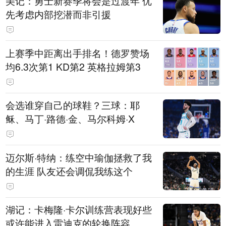
美记：勇士新赛季将会是过渡年 优
先考虑内部挖潜而非引援
上赛季中距离出手排名！德罗赞场
均6.3次第1 KD第2 英格拉姆第3
会选谁穿自己的球鞋？三球：耶
稣、马丁·路德·金、马尔科姆·X
迈尔斯·特纳：练空中瑜伽拯救了我
的生涯 队友还会调侃我练这个
湖记：卡梅隆·卡尔训练营表现好些
或许能进入雷迪克的轮换阵容