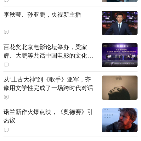
白，主演均为广州本土演员
李秋莹、孙亚鹏，央视新主播
百花奖北京电影论坛举办，梁家
辉、大鹏等共话中国电影的文化建
构
从“上古大神”到《歌手》亚军，齐
豫用文学性完成了一场跨时代对话
诺兰新作火爆点映，《奥德赛》引
热议