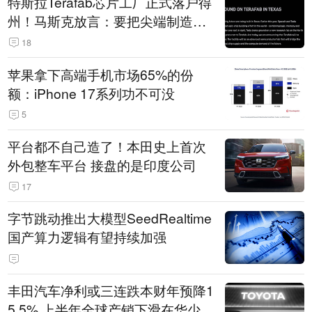
特斯拉Terafab芯片工厂正式落户得
州！马斯克放言：要把尖端制造带
回美国
18
苹果拿下高端手机市场65%的份
额：iPhone 17系列功不可没
5
平台都不自己造了！本田史上首次
外包整车平台 接盘的是印度公司
17
字节跳动推出大模型SeedRealtime
国产算力逻辑有望持续加强
丰田汽车净利或三连跌本财年预降1
5.5% 上半年全球产销下滑在华少卖