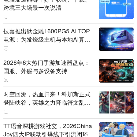
跨境三大场景一次说清
技嘉推出钛金雕1600PG5 AI TOP
电源：为发烧级主机与本地AI算力
打造旗舰供电方案
2026年6大热门手游加速器盘点：
国服、外服与多设备支持
时空回溯，热血归来！科加斯正式
登陆峡谷，英雄之力降临符文乱
斗！
TT语音深耕游戏社交，2026China
Joy四大IP联动引爆线下引流闭环