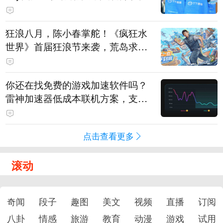
狂浪八月，陈小春掌舵！《疯狂水
世界》首届狂浪节来袭，荒岛求生
直播即将开启
你还在找免费的游戏加速软件吗？
雷神加速器低成本联机方案，支持
免费试用
点击查看更多
滚动
奇闻
段子
趣图
美文
视频
直播
订阅
八卦
情感
旅游
教育
动漫
游戏
试用