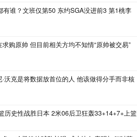
都有谁？文班仅第50 东约SGA没进前3 第1桃李
求购原帅 但目前相关方均不知情“原帅被交易”
尼·沃克是将数据放首位的人 他该做得分手而非核
篮历史性战胜日本 2米06后卫狂轰33+14+7+上