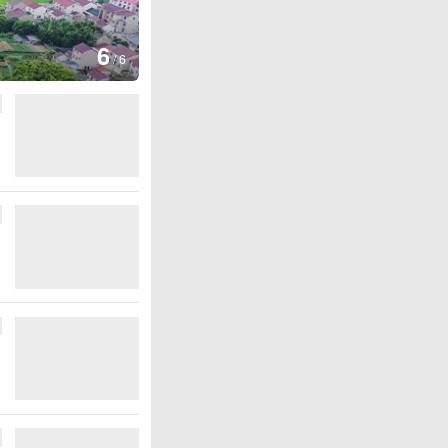
图集
6
厄瓜多尔总统诺沃亚会见阿根廷
/
6