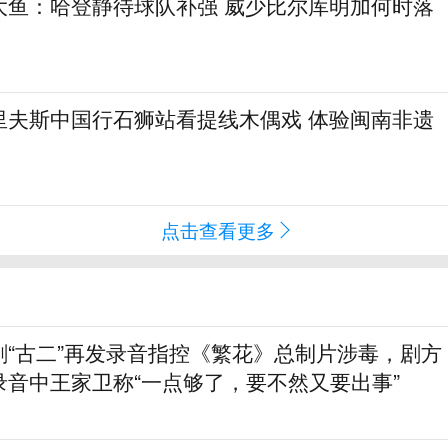
大鱼：哈登静待球队补强 威少比尔库明加何时落
里夫斯中国行石狮站看提线木偶戏 体验闽南非遗
点击查看更多
剧“古二”再发录音指控《繁花》总制片涉毒，剧方
录音中王家卫称“一点够了，要不然又要出事”