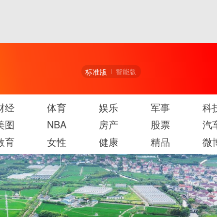
标准版
智能版
财经
体育
娱乐
军事
科
美图
NBA
房产
股票
汽
教育
女性
健康
精品
微