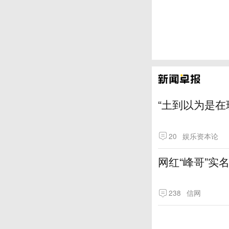
“土到以为是在
20
娱乐资本论
网红“峰哥”实
238
信网