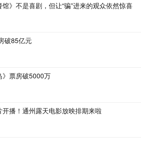
餐馆》不是喜剧，但让“骗”进来的观众依然惊喜
房破85亿元
》票房破5000万
片开播！通州露天电影放映排期来啦