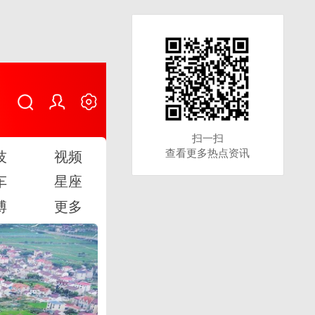
扫一扫
扫一扫
查看更多热点资讯
查看更多热点资讯
技
视频
车
星座
博
更多