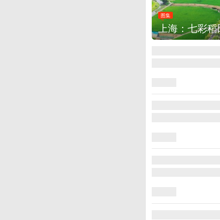
图集
上海：七彩稻