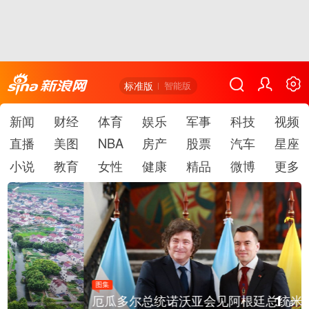
标准版
智能版
新闻
财经
体育
娱乐
军事
科技
视频
直播
美图
NBA
房产
股票
汽车
星座
小说
教育
女性
健康
精品
微博
更多
图集
1
厄瓜多尔总统诺沃亚会见阿根廷总统米莱
/
6