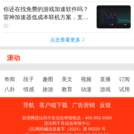
你还在找免费的游戏加速软件吗？
雷神加速器低成本联机方案，支持
免费试用
点击查看更多
滚动
奇闻
段子
趣图
美文
视频
直播
订阅
八卦
情感
旅游
教育
动漫
游戏
试用
导航
客户端下载
广告营销
反馈
新浪网违法和不良信息举报电话：400-052-0066
违法和不良信息举报中心
(京)网药械信息备字（2024）第 00220 号