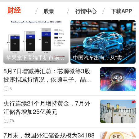
财经
股票
行情中心
下载APP
苹果拿下高端手机市场65%的份额：iPhone 17系列功不可没
中国汽车出海：从“卖出去”到“走进去”
8月7日增减持汇总：芯源微等3股
披露拟减持情况，依顿电子、晶华
微拟增持（表）
6
央行连续21个月增持黄金，7月外
汇储备增加25亿美元
78
7月末，我国外汇储备规模为34188