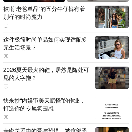
被嘲“老爸单品”的五分牛仔裤有着
别样的时尚魔力
这件极简时尚单品如何实现适配多
元生活场景？
2026夏天最火的鞋，居然是随处可
见的人字拖？
快来抄“内娱审美天赋怪”的作业，
打造你的专属氛围感
亲密关系中的爱与恐惧，被这部恐