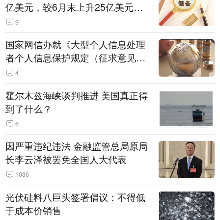
亿美元，较6月末上升25亿美元，
升幅为0.07%
9
国家网信办就《大型个人信息处理
者个人信息保护规定（征求意见
稿）》公开征求意见
4
霍尔木兹海峡谈判推进 美国真正得
到了什么？
6
因严重违纪违法 金融监管总局原局
长李云泽被罢免全国人大代表
1036
光伏硅料八巨头签署倡议：不得低
于成本价销售