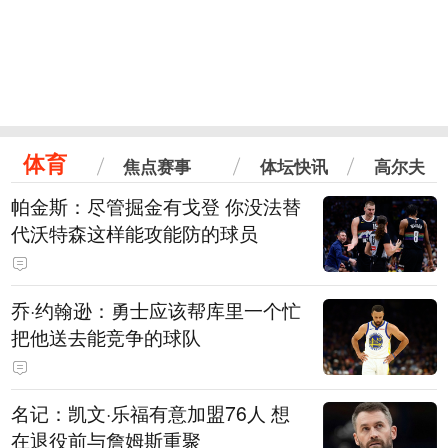
体育
焦点赛事
体坛快讯
高尔夫
帕金斯：尽管掘金有戈登 你没法替
代沃特森这样能攻能防的球员
乔·约翰逊：勇士应该帮库里一个忙
把他送去能竞争的球队
名记：凯文·乐福有意加盟76人 想
在退役前与詹姆斯重聚