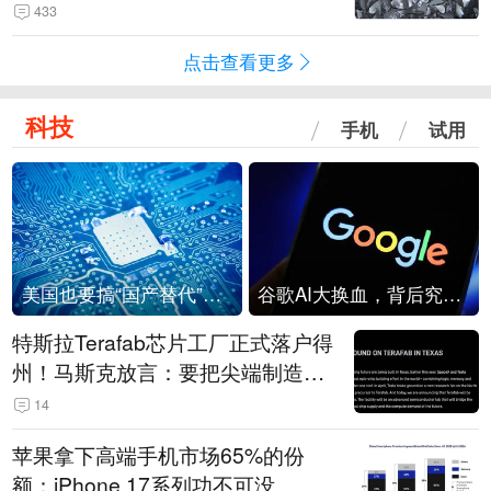
433
点击查看更多
科技
手机
试用
美国也要搞“国产替代”？先算清三笔账
谷歌AI大换血，背后究竟发生了什么？
特斯拉Terafab芯片工厂正式落户得
州！马斯克放言：要把尖端制造带
回美国
14
苹果拿下高端手机市场65%的份
额：iPhone 17系列功不可没