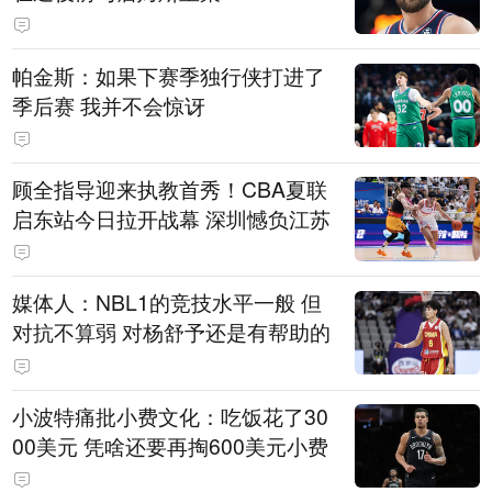
帕金斯：如果下赛季独行侠打进了
季后赛 我并不会惊讶
顾全指导迎来执教首秀！CBA夏联
启东站今日拉开战幕 深圳憾负江苏
媒体人：NBL1的竞技水平一般 但
对抗不算弱 对杨舒予还是有帮助的
小波特痛批小费文化：吃饭花了30
00美元 凭啥还要再掏600美元小费