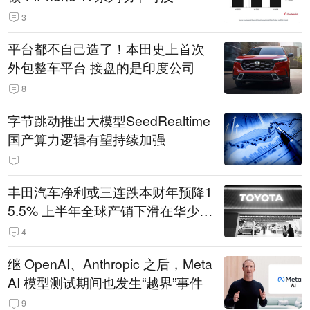
3
平台都不自己造了！本田史上首次
外包整车平台 接盘的是印度公司
8
字节跳动推出大模型SeedRealtime
国产算力逻辑有望持续加强
丰田汽车净利或三连跌本财年预降1
5.5% 上半年全球产销下滑在华少卖
14.3万辆
4
继 OpenAI、Anthropic 之后，Meta
AI 模型测试期间也发生“越界”事件
9