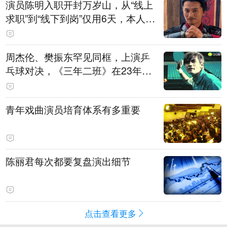
演员陈明入职开封万岁山，从“线上
求职”到“线下到岗”仅用6天，本人发
声
周杰伦、樊振东罕见同框，上演乒
乓球对决，《三年二班》在23年后
迎来了最权威的“男主角”
青年戏曲演员培育体系有多重要
陈丽君每次都要复盘演出细节
点击查看更多