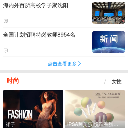
海内外百所高校学子聚沈阳
全国计划招聘特岗教师8954名
点击查看更多
时尚
女性
裙子
IPSA茵芙莎 悦己香氛凝露上市