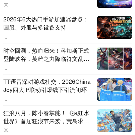
打造旗舰供电方案
2026年6大热门手游加速器盘点：
国服、外服与多设备支持
时空回溯，热血归来！科加斯正式
登陆峡谷，英雄之力降临符文乱
斗！
TT语音深耕游戏社交，2026China
Joy四大IP联动引爆线下引流闭环
狂浪八月，陈小春掌舵！《疯狂水
世界》首届狂浪节来袭，荒岛求生
直播即将开启