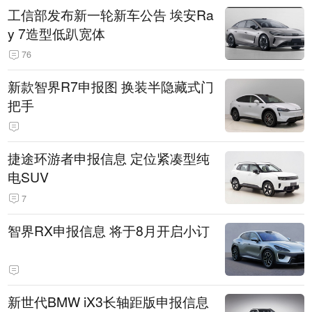
工信部发布新一轮新车公告 埃安Ra
y 7造型低趴宽体
76
新款智界R7申报图 换装半隐藏式门
把手
捷途环游者申报信息 定位紧凑型纯
电SUV
7
智界RX申报信息 将于8月开启小订
新世代BMW iX3长轴距版申报信息