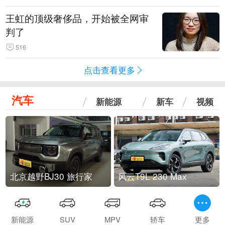
王虹的顶级奢侈品，开始被全网审
判了
516
点击查看更多
汽车
新能源
新车
视频
北京越野BJ30 旅行家
风云T9L 230 Max
新能源
SUV
MPV
轿车
更多