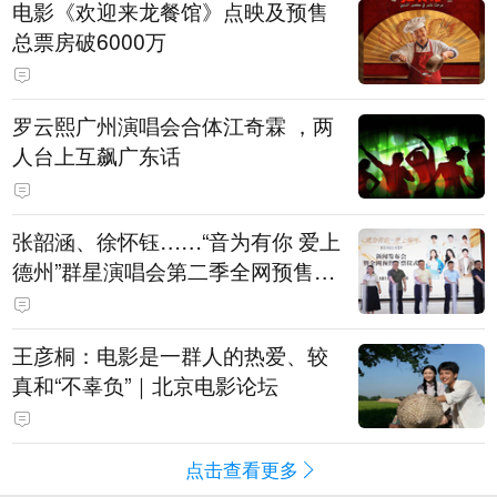
电影《欢迎来龙餐馆》点映及预售
总票房破6000万
罗云熙广州演唱会合体江奇霖 ，两
人台上互飙广东话
张韶涵、徐怀钰……“音为有你 爱上
德州”群星演唱会第二季全网预售开
票
王彦桐：电影是一群人的热爱、较
真和“不辜负”｜北京电影论坛
点击查看更多