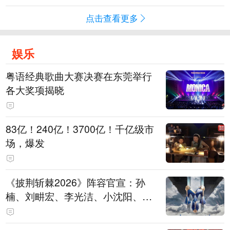
点击查看更多
娱乐
粤语经典歌曲大赛决赛在东莞举行
各大奖项揭晓
83亿！240亿！3700亿！千亿级市
场，爆发
《披荆斩棘2026》阵容官宣：孙
楠、刘畊宏、李光洁、小沈阳、余
文乐、王传君等28位艺人