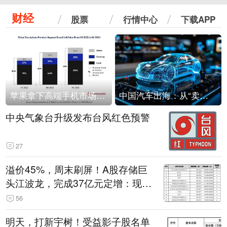
财经
股票
行情中心
下载APP
苹果拿下高端手机市场65%的份额：iPhone 17系列功不可没
中国汽车出海：从“卖出去”到“走进去”
中央气象台升级发布台风红色预警
27
溢价45%，周末刷屏！A股存储巨
头江波龙，完成37亿元定增：现价
386.6元，定增价560元
56
明天，打新宇树！受益影子股名单