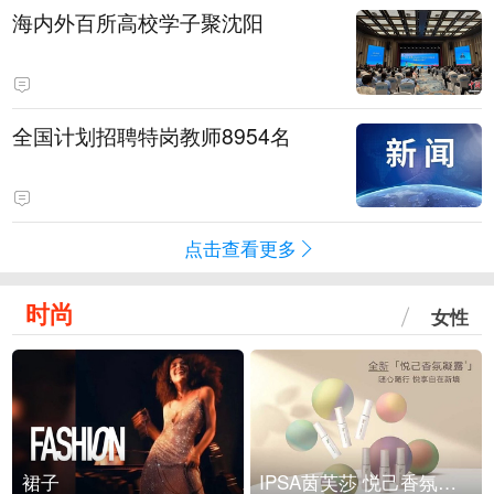
海内外百所高校学子聚沈阳
全国计划招聘特岗教师8954名
点击查看更多
时尚
女性
裙子
IPSA茵芙莎 悦己香氛凝露上市