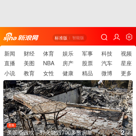
标准版
智能版
新闻
财经
体育
娱乐
军事
科技
视频
直播
美图
NBA
房产
股票
汽车
星座
小说
教育
女性
健康
精品
微博
更多
图集
2
美国斯波坎：野火烧毁700多所房屋
/
6