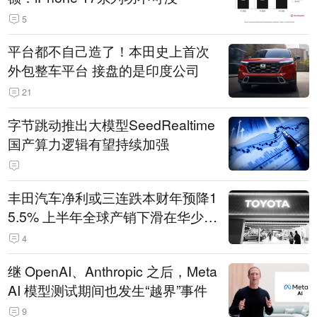
5
平台都不自己造了！本田史上首次
外包整车平台 接盘的是印度公司
21
字节跳动推出大模型SeedRealtime
国产算力逻辑有望持续加强
丰田汽车净利或三连跌本财年预降1
5.5% 上半年全球产销下滑在华少卖
14.3万辆
4
继 OpenAI、Anthropic 之后，Meta
AI 模型测试期间也发生“越界”事件
9