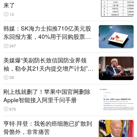
来了
13
韩媒：SK海力士拟推710亿美元股
东回报方案，40%用于回购股票，
相当于美股发行规模
247
美媒爆“美副防长致信国防业界领
袖，勒令其21天内提交增产计划”，
五角大楼回应
28
刚上线就删了！苹果中国官网删除
Apple智能接入阿里千问手册
675
亨特·拜登：我爸的癌细胞已扩散到
骨骼外，非常痛苦