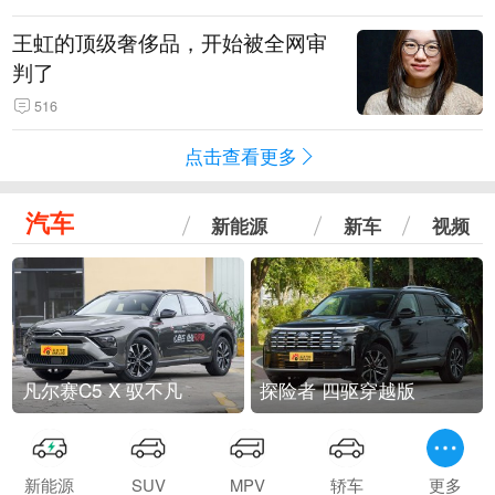
王虹的顶级奢侈品，开始被全网审
判了
516
点击查看更多
汽车
新能源
新车
视频
凡尔赛C5 X 驭不凡
探险者 四驱穿越版
新能源
SUV
MPV
轿车
更多