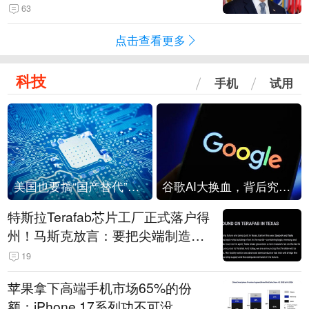
63
点击查看更多
科技
手机
试用
美国也要搞“国产替代”？先算清三笔账
谷歌AI大换血，背后究竟发生了什么？
特斯拉Terafab芯片工厂正式落户得
州！马斯克放言：要把尖端制造带
回美国
19
苹果拿下高端手机市场65%的份
额：iPhone 17系列功不可没