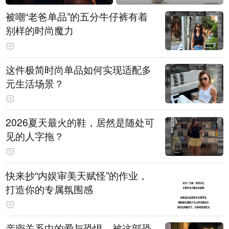
被嘲“老爸单品”的五分牛仔裤有着
别样的时尚魔力
这件极简时尚单品如何实现适配多
元生活场景？
2026夏天最火的鞋，居然是随处可
见的人字拖？
快来抄“内娱审美天赋怪”的作业，
打造你的专属氛围感
亲密关系中的爱与恐惧，被这部恐