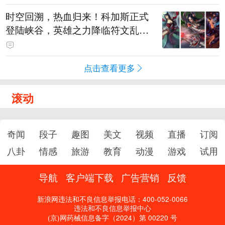
时空回溯，热血归来！科加斯正式
登陆峡谷，英雄之力降临符文乱
斗！
点击查看更多
滚动
奇闻
段子
趣图
美文
视频
直播
订阅
八卦
情感
旅游
教育
动漫
游戏
试用
导航
客户端下载
广告营销
反馈
新浪网违法和不良信息举报电话：400-052-0066
违法和不良信息举报中心
(京)网药械信息备字（2024）第 00220 号