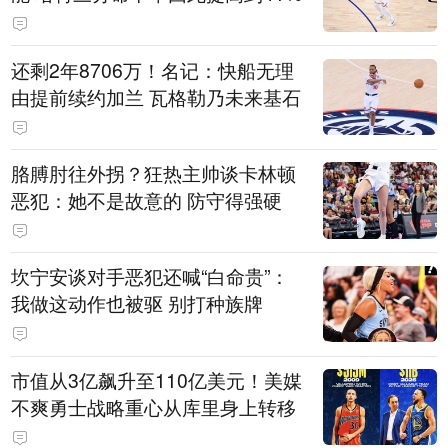
还剩2年8706万！名记：快船无理
由提前续约加兰 瓦格勒乃未来基石
胳膊肘往外拐？狂热主帅谈卡林顿
恶犯：她不是故意的 防守得强硬
坎宁安谈对手恶犯还喊“白命贵”：
我做这动作也被驱 别打种族牌
市值从3亿飙升至110亿美元！美媒
不爽勇士战略重心从库里身上转移