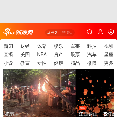
标准版
智能版
新闻
财经
体育
娱乐
军事
科技
视频
直播
美图
NBA
房产
股票
汽车
星座
小说
教育
女性
健康
精品
微博
更多
图集
5
江西铅山：千灯点亮葛仙村
/
6