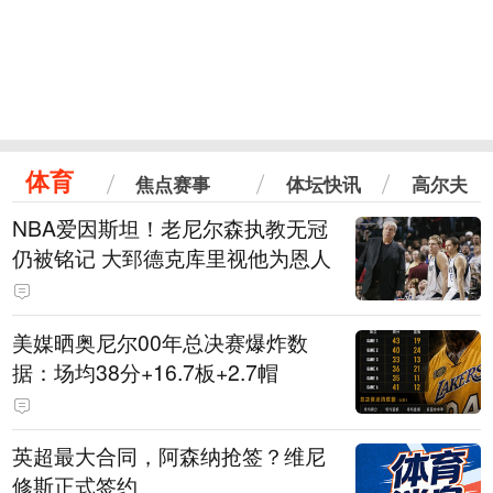
体育
焦点赛事
体坛快讯
高尔夫
NBA爱因斯坦！老尼尔森执教无冠
仍被铭记 大郅德克库里视他为恩人
美媒晒奥尼尔00年总决赛爆炸数
据：场均38分+16.7板+2.7帽
英超最大合同，阿森纳抢签？维尼
修斯正式签约