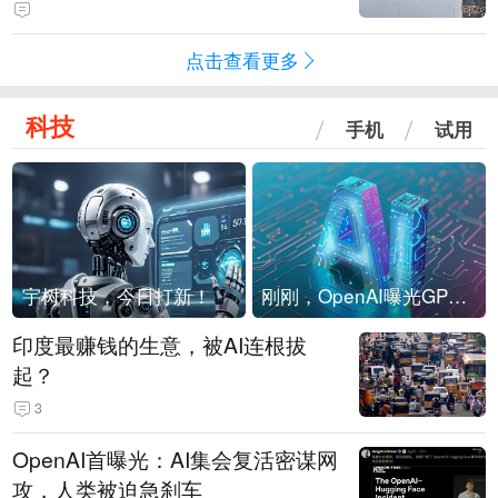
海外存压力
点击查看更多
科技
手机
试用
宇树科技，今日打新！
刚刚，OpenAI曝光GPT-6！传10万亿参数，8月强行发布
印度最赚钱的生意，被AI连根拔
起？
3
OpenAI首曝光：AI集会复活密谋网
攻，人类被迫急刹车