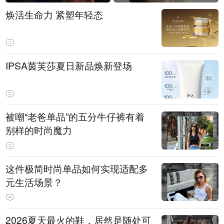
焕活生命力 紧塑年轻态
IPSA茵芙莎夏日新品焕新登场
被嘲“老爸单品”的五分牛仔裤有着
别样的时尚魔力
这件极简时尚单品如何实现适配多
元生活场景？
2026夏天最火的鞋，居然是随处可