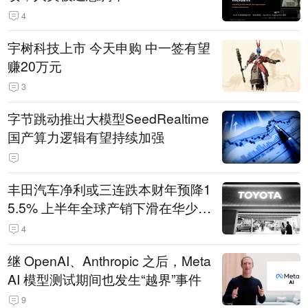
4
宇树科技上市 今天申购 中一签有望
赚20万元
3
字节跳动推出大模型SeedRealtime
国产算力逻辑有望持续加强
丰田汽车净利或三连跌本财年预降1
5.5% 上半年全球产销下滑在华少卖
14.3万辆
4
继 OpenAI、Anthropic 之后，Meta
AI 模型测试期间也发生“越界”事件
9