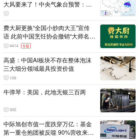
大风要来了！中央气象台预警：今
天到明天，浙江、安徽有特大暴雨
费大厨更换“全国小炒肉大王”宣传
语 此前中国烹饪协会撤销“大师名
师”等称号
4414
专题
高盛：中国AI板块不存在整体泡沫
三大细分领域最具投资价值
109
牛弹琴：美国，此地无银三百两
302
中际旭创市值一度跌穿万亿：基金
第一重仓抱团被反噬 90%营收来自