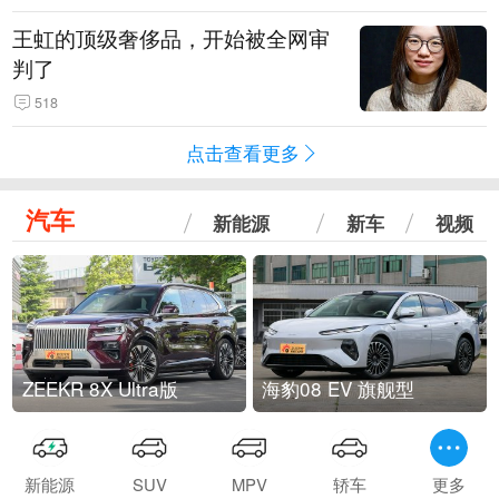
王虹的顶级奢侈品，开始被全网审
判了
518
点击查看更多
汽车
新能源
新车
视频
ZEEKR 8X Ultra版
海豹08 EV 旗舰型
新能源
SUV
MPV
轿车
更多