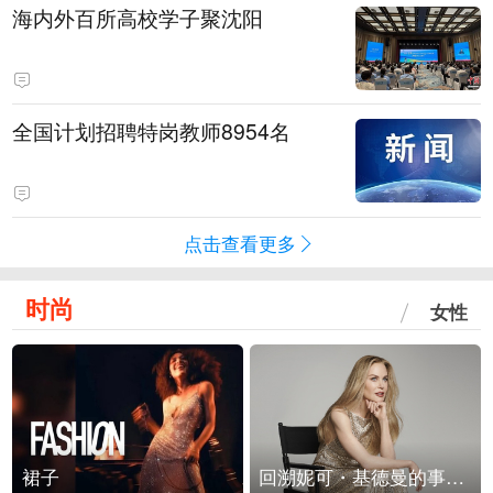
海内外百所高校学子聚沈阳
全国计划招聘特岗教师8954名
点击查看更多
时尚
女性
裙子
回溯妮可・基德曼的事业轨迹