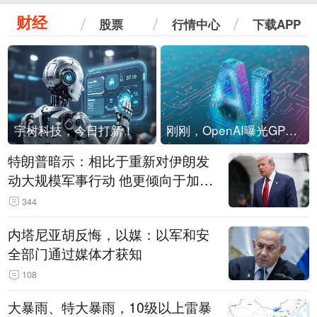
财经
股票
行情中心
下载APP
宇树科技，今日打新！
刚刚，OpenAI曝光GPT-6！传10万亿参数，8月强行发布
特朗普暗示：相比于重新对伊朗发
动大规模军事行动 他更倾向于加大
经济施压
344
内塔尼亚胡反悔，以媒：以军和安
全部门通过媒体才获知
108
大暴雨、特大暴雨，10级以上雷暴