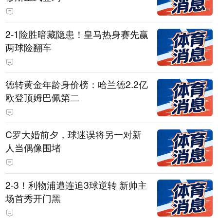
2-1险胜暗藏隐患！皇马热身赛先赢
两球险翻车
德转黄金年龄身价榜：哈兰德2.2亿
欧登顶姆巴佩第二
C罗大婚前夕，球迷误将另一对新
人当偶像围堵
2-3！利物浦遭连追3球逆转 新帅主
场首秀开门黑