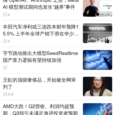
AI 模型测试期间也发生“越界”事件
9
丰田汽车净利或三连跌本财年预降1
5.5% 上半年全球产销下滑在华少卖
14.3万辆
4
字节跳动推出大模型SeedRealtime
国产算力逻辑有望持续加强
王虹的顶级奢侈品，开始被全网审
判了
516
AMD大跌！Q2营收、利润均超预
期，Q3指引未满足激进投资者预期