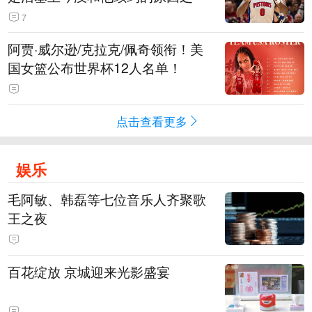
7
阿贾·威尔逊/克拉克/佩奇领衔！美
国女篮公布世界杯12人名单！
点击查看更多
娱乐
毛阿敏、韩磊等七位音乐人齐聚歌
王之夜
百花绽放 京城迎来光影盛宴