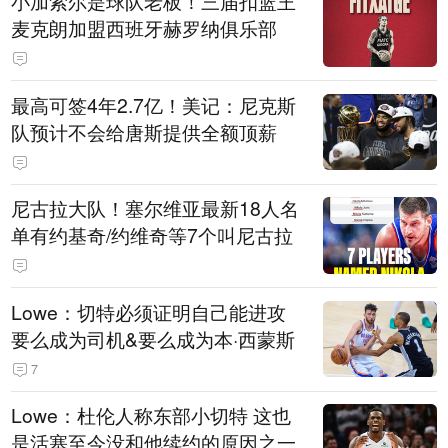
小加索尔是球队老板！三届扣篮王
麦克朗加盟西班牙赫罗纳俱乐部
最高可签4年2.7亿！美记：尼克斯
队预计不会给唐斯提供全额顶薪
尼古拉大队！塞尔维亚最新18人名
单有约基奇/约维奇等7个叫尼古拉
Lowe：切特必须证明自己能进攻
要么成为司机&要么成为本·西蒙斯
7
Lowe：杜伦人称东部小切特 这也
是活塞至今没和他续约的原因之一