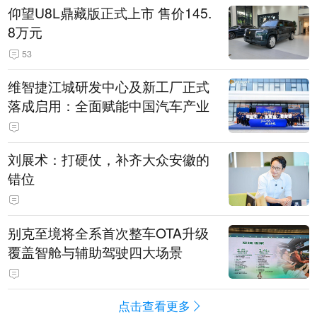
仰望U8L鼎藏版正式上市 售价145.
8万元
53
维智捷江城研发中心及新工厂正式
落成启用：全面赋能中国汽车产业
刘展术：打硬仗，补齐大众安徽的
错位
别克至境将全系首次整车OTA升级
覆盖智舱与辅助驾驶四大场景
点击查看更多