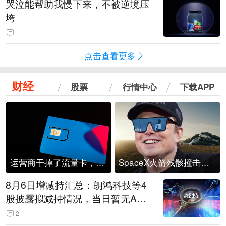
哭泣能帮助我慢下来，不被逆境压
垮
点击查看更多
财经
股票
行情中心
下载APP
运营商干掉了流量卡，他们真的玩不起了
SpaceX火箭残骸撞击月球
8月6日增减持汇总：朗鸿科技等4
股披露拟减持情况，当日暂无A股
公司披露拟增持情况（表）
2