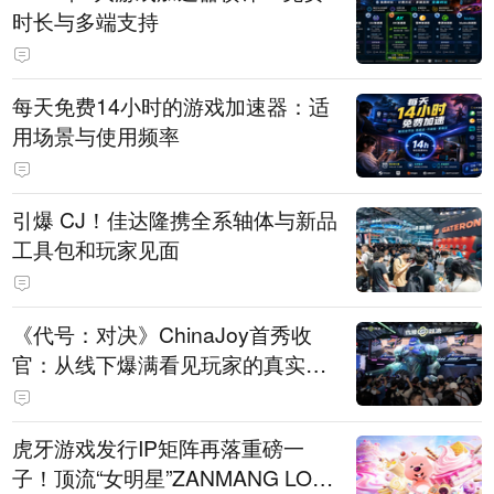
时长与多端支持
每天免费14小时的游戏加速器：适
用场景与使用频率
引爆 CJ！佳达隆携全系轴体与新品
工具包和玩家见面
《代号：对决》ChinaJoy首秀收
官：从线下爆满看见玩家的真实期
待
虎牙游戏发行IP矩阵再落重磅一
子！顶流“女明星”ZANMANG LOO