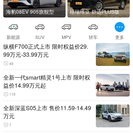
海豹08EV 905旗舰型
格瑞维亚 舒适PLUS版
新能源
SUV
MPV
轿车
更多
纵横F700正式上市 限时权益价29.
99万元-33.99万元
49
全新一代smart精灵1号上市 限时权
益价14.99万元起
116
全新深蓝S05上市 售价11.59-14.49
万元
7