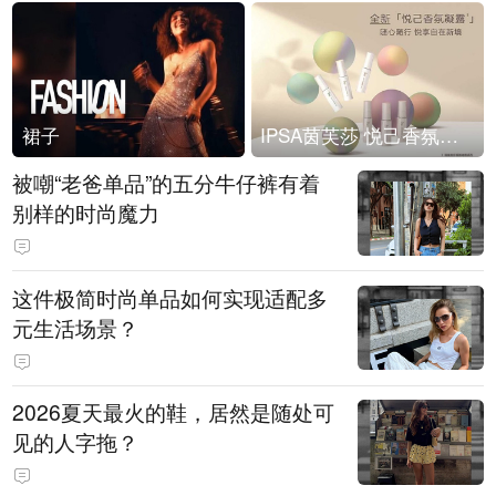
裙子
IPSA茵芙莎 悦己香氛凝露上市
被嘲“老爸单品”的五分牛仔裤有着
别样的时尚魔力
这件极简时尚单品如何实现适配多
元生活场景？
2026夏天最火的鞋，居然是随处可
见的人字拖？