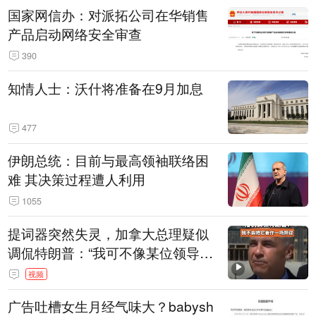
国家网信办：对派拓公司在华销售
产品启动网络安全审查
390
知情人士：沃什将准备在9月加息
477
伊朗总统：目前与最高领袖联络困
难 其决策过程遭人利用
1055
提词器突然失灵，加拿大总理疑似
调侃特朗普：“我可不像某位领导
人，把这当成一场阴谋”，全场哄笑
视频
广告吐槽女生月经气味大？babysh