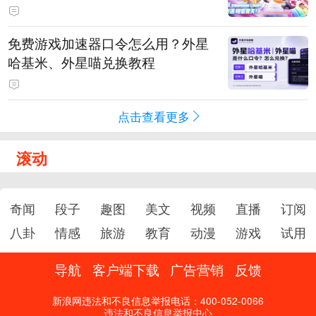
PY 正版3D消除手游《消消奇遇》
惊喜曝光
免费游戏加速器口令怎么用？外星
哈基米、外星喵兑换教程
点击查看更多
滚动
奇闻
段子
趣图
美文
视频
直播
订阅
八卦
情感
旅游
教育
动漫
游戏
试用
导航
客户端下载
广告营销
反馈
新浪网违法和不良信息举报电话：400-052-0066
违法和不良信息举报中心