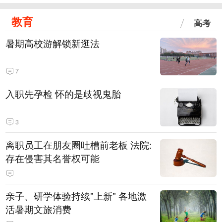
教育
高考
暑期高校游解锁新逛法
7
入职先孕检 怀的是歧视鬼胎
3
离职员工在朋友圈吐槽前老板 法院:
存在侵害其名誉权可能
亲子、研学体验持续"上新" 各地激
活暑期文旅消费