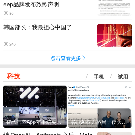
eep品牌发布致歉声明
86
韩国部长：我最担心中国了
246
点击查看更多
科技
手机
试用
智己汽车App苹果端突然“下架”
谷歌AI权力格局一夜大洗牌
继 OpenAI、Anthropic 之后，Meta