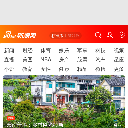
标准版
智能版
新闻
财经
体育
娱乐
军事
科技
视频
直播
美图
NBA
房产
股票
汽车
星座
小说
教育
女性
健康
精品
微博
更多
图集
5
安徽长丰：葡萄丰收采摘忙
/
6