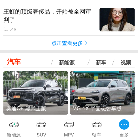
王虹的顶级奢侈品，开始被全网审
判了
516
点击查看更多
汽车
新能源
新车
视频
奥迪Q6 黑武士版
MG 4X 半固态智享版
新能源
SUV
MPV
轿车
更多