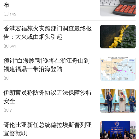
布
145
香港宏福苑火灾跨部门调查最终报
告：大火或由烟头引起
641
预计“白海豚”明晚将在浙江舟山到
福建福鼎一带沿海登陆
伊朗官员称防务协议无法保障沙特
安全
7
哥伦比亚新任总统德拉埃斯普列亚
宣誓就职