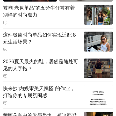
被嘲“老爸单品”的五分牛仔裤有着
别样的时尚魔力
这件极简时尚单品如何实现适配多
元生活场景？
2026夏天最火的鞋，居然是随处可
见的人字拖？
快来抄“内娱审美天赋怪”的作业，
打造你的专属氛围感
亲密关系中的爱与恐惧，被这部恐