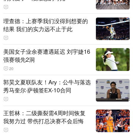
理查德：上赛季我们没得到想要的
结果 我们的实力远不止于此
美国女子业余赛遭遇延迟 刘宇婕16
强赛领先2洞
20
郭昊文夏联队友！Ary：公牛与落选
秀马奎尔·萨顿签EX-10合同
王哲林：二级撕裂需4周时间恢复
我努力过 带伤打总决赛不会后悔