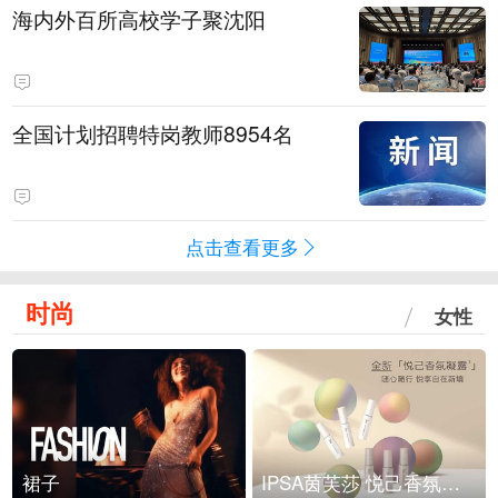
海内外百所高校学子聚沈阳
全国计划招聘特岗教师8954名
点击查看更多
时尚
女性
裙子
IPSA茵芙莎 悦己香氛凝露上市