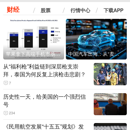
财经
股票
行情中心
下载APP
苹果拿下高端手机市场65%的份额：iPhone 17系列功不可没
中国汽车出海：从“卖出去”到“走进去”
从“福利枪”利益链到深层枪支崇
拜，泰国为何反复上演枪击悲剧？
7
历史性一天，给美国的一个强烈信
号
234
《民用航空发展“十五五”规划》发