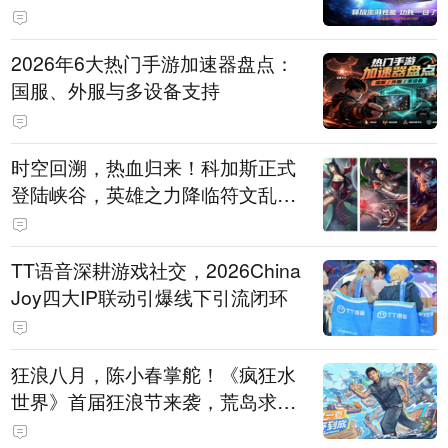
打造旗舰供电方案
2026年6大热门手游加速器盘点：
国服、外服与多设备支持
时空回溯，热血归来！科加斯正式
登陆峡谷，英雄之力降临符文乱
斗！
TT语音深耕游戏社交，2026China
Joy四大IP联动引爆线下引流闭环
狂浪八月，陈小春掌舵！《疯狂水
世界》首届狂浪节来袭，荒岛求生
直播即将开启