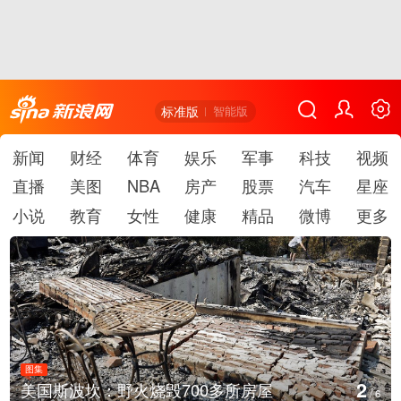
标准版
智能版
新闻
财经
体育
娱乐
军事
科技
视频
直播
美图
NBA
房产
股票
汽车
星座
小说
教育
女性
健康
精品
微博
更多
图集
3
叙利亚：大马士革发生爆炸
/
6