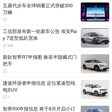
五菱代步车全球销量正式突破300
万辆
工信部发布新一轮新车公告 埃安Ra
y 7造型低趴宽体
343
新款智界R7申报图 换装半隐藏式门
把手
捷途环游者申报信息 定位紧凑型纯
电SUV
7
智界RX申报信息 将于8月开启小订