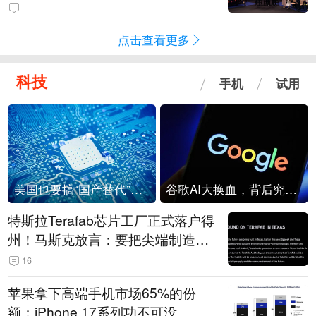
点击查看更多
科技
手机
试用
美国也要搞“国产替代”？先算清三笔账
谷歌AI大换血，背后究竟发生了什么？
特斯拉Terafab芯片工厂正式落户得
州！马斯克放言：要把尖端制造带
回美国
16
苹果拿下高端手机市场65%的份
额：iPhone 17系列功不可没