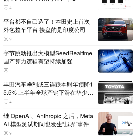
4
平台都不自己造了！本田史上首次
外包整车平台 接盘的是印度公司
9
字节跳动推出大模型SeedRealtime
国产算力逻辑有望持续加强
丰田汽车净利或三连跌本财年预降1
5.5% 上半年全球产销下滑在华少卖
14.3万辆
4
继 OpenAI、Anthropic 之后，Meta
AI 模型测试期间也发生“越界”事件
9