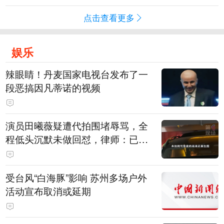
点击查看更多
娱乐
辣眼睛！丹麦国家电视台发布了一
段恶搞因凡蒂诺的视频
演员田曦薇疑遭代拍围堵辱骂，全
程低头沉默未做回怼，律师：已超
出公众人物应容忍的合理界限
受台风“白海豚”影响 苏州多场户外
活动宣布取消或延期