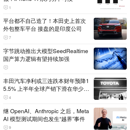
1
平台都不自己造了！本田史上首次
外包整车平台 接盘的是印度公司
7
字节跳动推出大模型SeedRealtime
国产算力逻辑有望持续加强
丰田汽车净利或三连跌本财年预降1
5.5% 上半年全球产销下滑在华少卖
14.3万辆
4
继 OpenAI、Anthropic 之后，Meta
AI 模型测试期间也发生“越界”事件
9