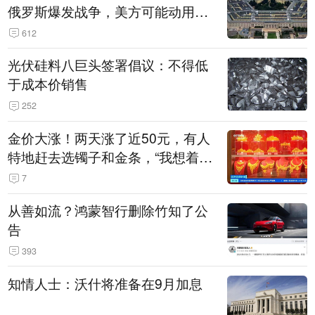
俄罗斯爆发战争，美方可能动用战
术核武器
612
光伏硅料八巨头签署倡议：不得低
于成本价销售
252
金价大涨！两天涨了近50元，有人
特地赶去选镯子和金条，“我想着买
起来可以保值，小批量进一些货”
7
从善如流？鸿蒙智行删除竹知了公
告
393
知情人士：沃什将准备在9月加息