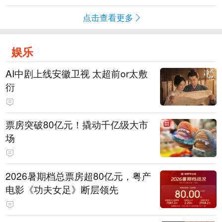
点击查看更多
娱乐
AI中剧上线安徽卫视 太超前or太敷
衍
票房突破80亿元！撬动千亿级大市
场
2026暑期档总票房超80亿元，粤产
电影《功夫女足》断层领先