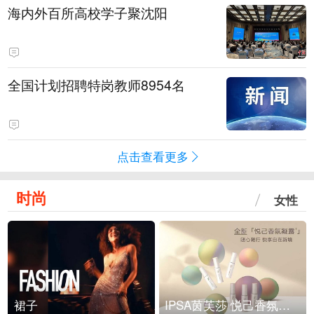
海内外百所高校学子聚沈阳
全国计划招聘特岗教师8954名
点击查看更多
时尚
女性
裙子
IPSA茵芙莎 悦己香氛凝露上市