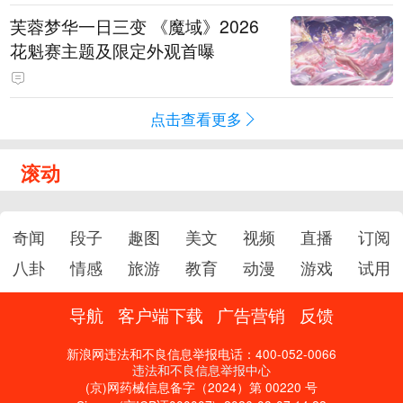
芙蓉梦华一日三变 《魔域》2026
花魁赛主题及限定外观首曝
点击查看更多
滚动
奇闻
段子
趣图
美文
视频
直播
订阅
八卦
情感
旅游
教育
动漫
游戏
试用
导航
客户端下载
广告营销
反馈
新浪网违法和不良信息举报电话：400-052-0066
违法和不良信息举报中心
(京)网药械信息备字（2024）第 00220 号