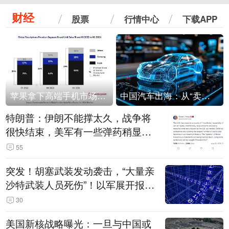
财经
股票
行情中心
下载APP
苹果拿下高端手机市场65%的份额：iPhone 17系列功不可没
中国汽车出海：从“卖出去”到“走进去”
特朗普：伊朗不能撑太久，战争将
很快结束，美军有一些弹药稍显紧
张！伊朗公布拟议的海峡管理文本
55
突发！胡塞武装发动袭击，“大量亲
沙特武装人员死伤”！以军展开报复
性空袭
30
美国新核战略曝光：一旦与中国或