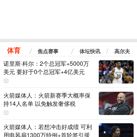
体育
焦点赛事
体坛快讯
高尔夫
诺里斯·科尔：2个总冠军+5000万
美元 要好于0个总冠军+4亿美元
火箭媒体人：火箭新赛季大概率保
持14人名单 以免触发奢侈税
火箭媒体人：若想冲击好成绩 可利
用电风扇1300万特例+首轮签引援