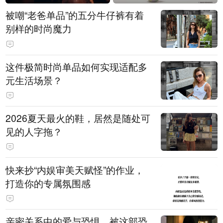
被嘲“老爸单品”的五分牛仔裤有着
别样的时尚魔力
这件极简时尚单品如何实现适配多
元生活场景？
2026夏天最火的鞋，居然是随处可
见的人字拖？
快来抄“内娱审美天赋怪”的作业，
打造你的专属氛围感
亲密关系中的爱与恐惧，被这部恐