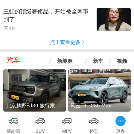
王虹的顶级奢侈品，开始被全网审
判了
516
点击查看更多
汽车
新能源
新车
视频
北京越野BJ30 旅行家
风云T9L 230 Max
新能源
SUV
MPV
轿车
更多