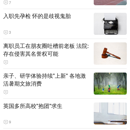
7
入职先孕检 怀的是歧视鬼胎
3
离职员工在朋友圈吐槽前老板 法院:
存在侵害其名誉权可能
亲子、研学体验持续"上新" 各地激
活暑期文旅消费
英国多所高校"抱团"求生
9