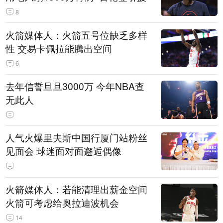
8
火箭媒体人：火箭五号位缺乏多样
性 交易卡佩拉能腾出空间
6
去年信誓旦旦3000万 今年NBA查
无此人
人气火爆里夫斯中国行厦门站粉丝
见面会 球迷面对面邂逅偶像
火箭媒体人：若能清理出薪金空间
火箭可考虑给奥拉迪波机会
14