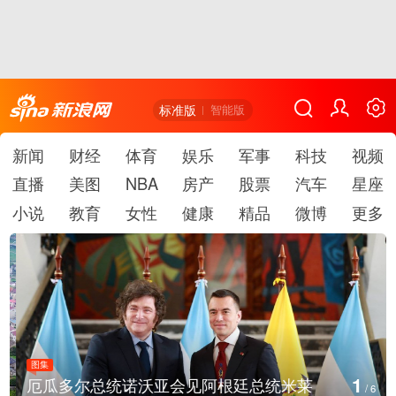
标准版
智能版
新闻
财经
体育
娱乐
军事
科技
视频
直播
美图
NBA
房产
股票
汽车
星座
小说
教育
女性
健康
精品
微博
更多
图集
1
厄瓜多尔总统诺沃亚会见阿根廷总统米莱
/
6