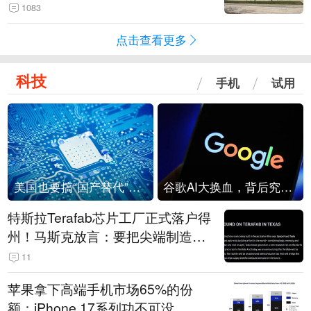
1083
点击查看更多
科技
手机
试用
美国也要搞“国产替代”？先算清三笔账
谷歌AI大换血，背后究竟发生了什么？
特斯拉Terafab芯片工厂正式落户得
州！马斯克放言：要把尖端制造带
回美国
11
苹果拿下高端手机市场65%的份
额：iPhone 17系列功不可没