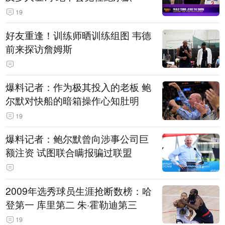
19
好友重逢！训练师晒训练组图 韦德
前来探访詹姆斯
爆料记者：作为极其投入的老板 鲍
尔默对快船的暗箱操作心知肚明
19
爆料记者：鲍尔默曾向涉事公司巨
额注资 试图联合瞒报骗过联盟
2009年选秀球员生涯抢断数榜：哈
登第一 库里第二 朱·霍勒迪第三
19