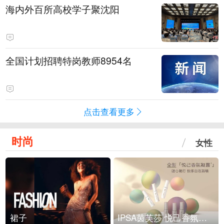
海内外百所高校学子聚沈阳
全国计划招聘特岗教师8954名
点击查看更多
时尚
女性
裙子
IPSA茵芙莎 悦己香氛凝露上市