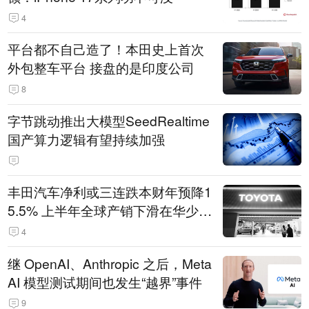
4
平台都不自己造了！本田史上首次
外包整车平台 接盘的是印度公司
8
字节跳动推出大模型SeedRealtime
国产算力逻辑有望持续加强
丰田汽车净利或三连跌本财年预降1
5.5% 上半年全球产销下滑在华少卖
14.3万辆
4
继 OpenAI、Anthropic 之后，Meta
AI 模型测试期间也发生“越界”事件
9