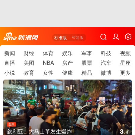
标准版
智能版
新闻
财经
体育
娱乐
军事
科技
视频
直播
美图
NBA
房产
股票
汽车
星座
小说
教育
女性
健康
精品
微博
更多
图集
3
叙利亚：大马士革发生爆炸
/
6