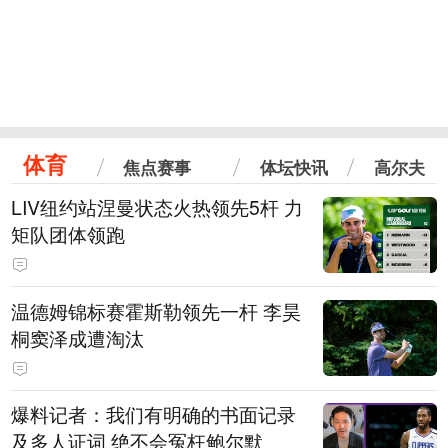
体育
焦点赛事
体坛快讯
高尔夫
LIV纽约站涅曼状态火热领先5杆 力
矩队团体领跑
温德姆锦标赛霍斯勒领先一杆 李昊
桐窦泽成遭淘汰
爆料记者：我们有明确的书面记录
及多人证词 绝不会冤枉鲍尔默