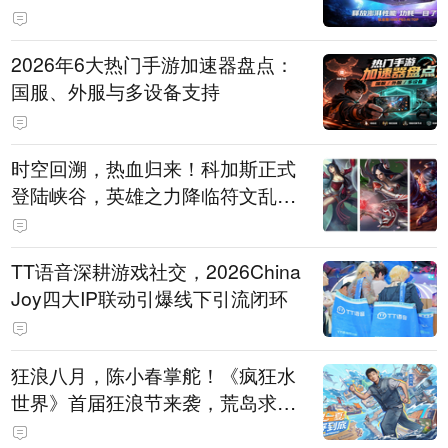
打造旗舰供电方案
2026年6大热门手游加速器盘点：
国服、外服与多设备支持
时空回溯，热血归来！科加斯正式
登陆峡谷，英雄之力降临符文乱
斗！
TT语音深耕游戏社交，2026China
Joy四大IP联动引爆线下引流闭环
狂浪八月，陈小春掌舵！《疯狂水
世界》首届狂浪节来袭，荒岛求生
直播即将开启