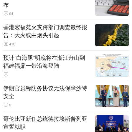
布
94
香港宏福苑火灾跨部门调查最终报
告：大火或由烟头引起
410
预计“白海豚”明晚将在浙江舟山到
福建福鼎一带沿海登陆
伊朗官员称防务协议无法保障沙特
安全
2
哥伦比亚新任总统德拉埃斯普列亚
宣誓就职