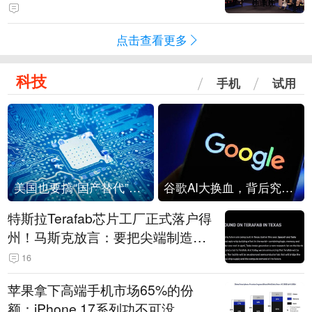
点击查看更多
科技
手机
试用
美国也要搞“国产替代”？先算清三笔账
谷歌AI大换血，背后究竟发生了什么？
特斯拉Terafab芯片工厂正式落户得
州！马斯克放言：要把尖端制造带
回美国
16
苹果拿下高端手机市场65%的份
额：iPhone 17系列功不可没