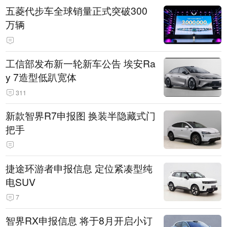
五菱代步车全球销量正式突破300
万辆
工信部发布新一轮新车公告 埃安Ra
y 7造型低趴宽体
311
新款智界R7申报图 换装半隐藏式门
把手
捷途环游者申报信息 定位紧凑型纯
电SUV
7
智界RX申报信息 将于8月开启小订