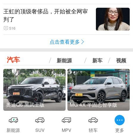
王虹的顶级奢侈品，开始被全网审
判了
516
点击查看更多
汽车
新能源
新车
视频
奥迪Q6 黑武士版
MG 4X 半固态智享版
新能源
SUV
MPV
轿车
更多