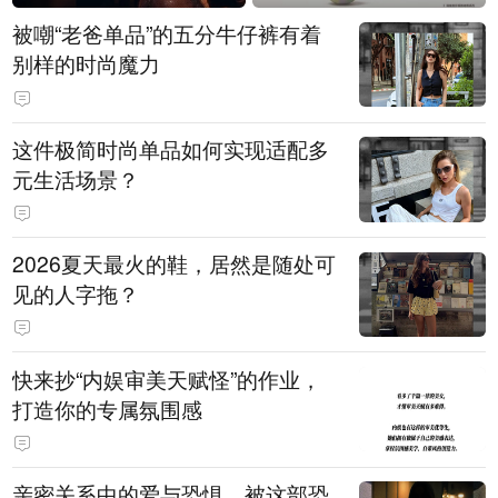
被嘲“老爸单品”的五分牛仔裤有着
别样的时尚魔力
这件极简时尚单品如何实现适配多
元生活场景？
2026夏天最火的鞋，居然是随处可
见的人字拖？
快来抄“内娱审美天赋怪”的作业，
打造你的专属氛围感
亲密关系中的爱与恐惧，被这部恐