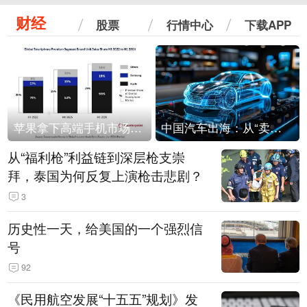
财经
股票
行情中心
下载APP
苹果拿下高端手机市场65%的份额：iPhone 17系列功不可没
中国汽车出海：从“卖出去”到“走进去”
从“福利枪”利益链到深层枪支崇
拜，泰国为何反复上演枪击悲剧？
3
历史性一天，给美国的一个强烈信
号
92
《民用航空发展“十五五”规划》发