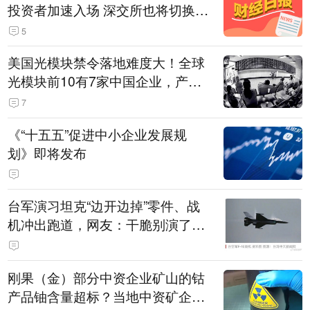
投资者加速入场 深交所也将切换交
易线路
5
美国光模块禁令落地难度大！全球
光模块前10有7家中国企业，产业
界人士：想“脱钩”并不容易
7
《“十五五”促进中小企业发展规
划》即将发布
台军演习坦克“边开边掉”零件、战
机冲出跑道，网友：干脆别演了，
没有一次没有笑话发生
刚果（金）部分中资企业矿山的钴
产品铀含量超标？当地中资矿企协