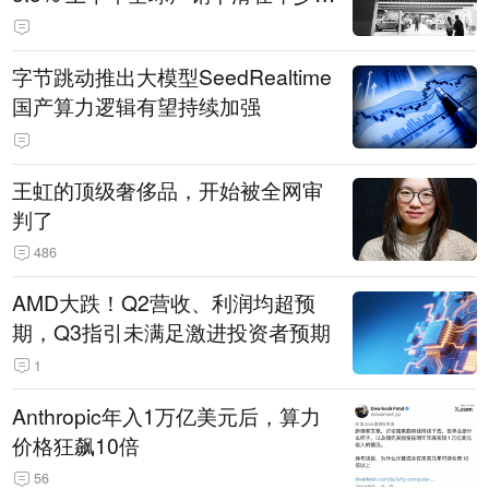
14.3万辆
字节跳动推出大模型SeedRealtime
国产算力逻辑有望持续加强
王虹的顶级奢侈品，开始被全网审
判了
486
AMD大跌！Q2营收、利润均超预
期，Q3指引未满足激进投资者预期
1
Anthropic年入1万亿美元后，算力
价格狂飙10倍
56