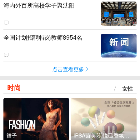
海内外百所高校学子聚沈阳
全国计划招聘特岗教师8954名
点击查看更多
时尚
女性
裙子
IPSA茵芙莎 悦己香氛凝露上市