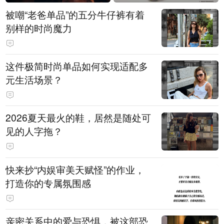
被嘲“老爸单品”的五分牛仔裤有着
别样的时尚魔力
这件极简时尚单品如何实现适配多
元生活场景？
2026夏天最火的鞋，居然是随处可
见的人字拖？
快来抄“内娱审美天赋怪”的作业，
打造你的专属氛围感
亲密关系中的爱与恐惧，被这部恐