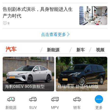
告别剧本式演示，具身智能进入生
产力时代
9
点击查看更多
汽车
新能源
新车
视频
海豹08EV 905旗舰型
格瑞维亚 舒适PLUS版
新能源
SUV
MPV
轿车
更多