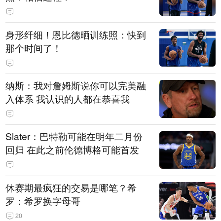
身形纤细！恩比德晒训练照：快到
那个时间了！
纳斯：我对詹姆斯说你可以完美融
入体系 我认识的人都在恭喜我
Slater：巴特勒可能在明年二月份
回归 在此之前伦德博格可能首发
休赛期最疯狂的交易是哪笔？希
罗：希罗换字母哥
20