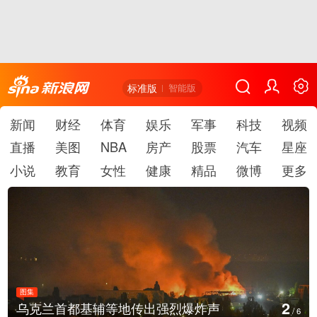
标准版
智能版
新闻
财经
体育
娱乐
军事
科技
视频
直播
美图
NBA
房产
股票
汽车
星座
小说
教育
女性
健康
精品
微博
更多
图集
3
乌克兰首都基辅等地传出强烈爆炸声
/
6