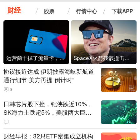
财经
股票
行情中心
下载APP
运营商干掉了流量卡，他们真的玩不起了
SpaceX火箭残骸撞击月球
协议接近达成 伊朗披露海峡新航道
通行细节 美方再提“倒计时”
9
日韩芯片股下挫，铠侠跌近10%，
SK海力士跌超5%，美股两大巨头
遭遇业绩杀
财经早报：32只ETF密集成立机构