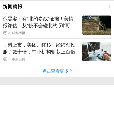
俄黑客：有“北约参战”证据！美情
报评估：从“俄不会碰北约”到“可能
发动有限攻击”
2
成都商报
宇树上市，美团、红杉、经纬创投
赚了数十倍，中小机构斩获上百倍
4
中新经纬
点击查看更多