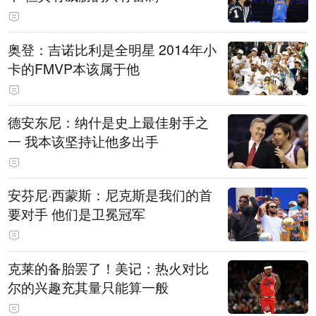
奥登：吉诺比利是全明星 2014年小
卡的FMVP本该属于他
德安东尼：纳什是史上最佳射手之
一 我本该坚持让他多出手
安芬尼·西蒙斯：尼克斯是我们的首
要对手 他们是卫冕冠军
克莱的备胎罢了！美记：热火对比
尔的兴趣充其量只能算一般