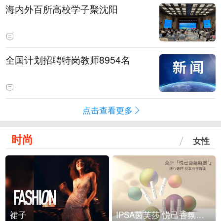
海内外百所高校学子聚沈阳
全国计划招聘特岗教师8954名
点击查看更多
时尚
女性
裙子
IPSA茵芙莎 悦己香氛凝露上市