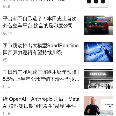
5
平台都不自己造了！本田史上首次
外包整车平台 接盘的是印度公司
16
字节跳动推出大模型SeedRealtime
国产算力逻辑有望持续加强
丰田汽车净利或三连跌本财年预降1
5.5% 上半年全球产销下滑在华少卖
14.3万辆
4
继 OpenAI、Anthropic 之后，Meta
AI 模型测试期间也发生“越界”事件
9