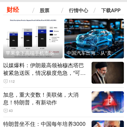
财经
股票
行情中心
下载APP
苹果拿下高端手机市场65%的份额：iPhone 17系列功不可没
中国汽车出海：从“卖出去”到“走进去”
以媒爆料：伊朗最高领袖穆杰塔巴
被紧急送医，情况极度危急，“可能
随时会死去”
112
加息，重大变数！美联储，大消
息！特朗普，有新动作
43
特朗普坐不住：中国每年培养3000