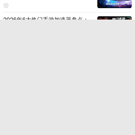
打造旗舰供电方案
2026年6大热门手游加速器盘点：
国服、外服与多设备支持
时空回溯，热血归来！科加斯正式
登陆峡谷，英雄之力降临符文乱
斗！
TT语音深耕游戏社交，2026China
Joy四大IP联动引爆线下引流闭环
狂浪八月，陈小春掌舵！《疯狂水
世界》首届狂浪节来袭，荒岛求生
直播即将开启