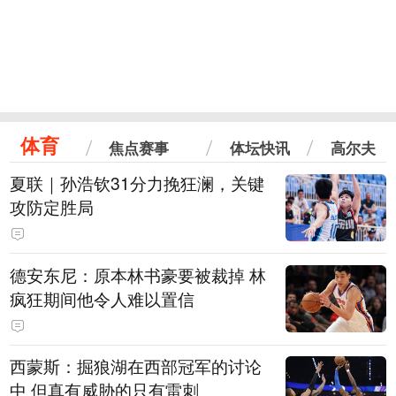
体育
焦点赛事
体坛快讯
高尔夫
夏联｜孙浩钦31分力挽狂澜，关键
攻防定胜局
德安东尼：原本林书豪要被裁掉 林
疯狂期间他令人难以置信
西蒙斯：掘狼湖在西部冠军的讨论
中 但真有威胁的只有雷刺