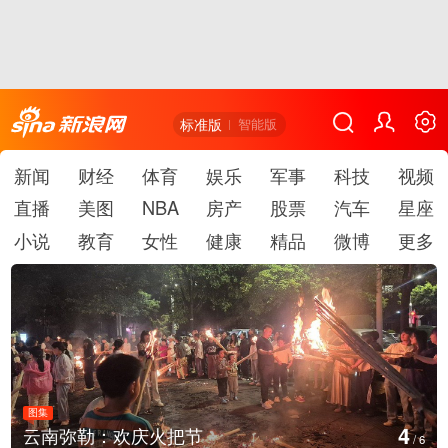
标准版
智能版
新闻
财经
体育
娱乐
军事
科技
视频
直播
美图
NBA
房产
股票
汽车
星座
小说
教育
女性
健康
精品
微博
更多
图集
4
云南弥勒：欢庆火把节
/
6