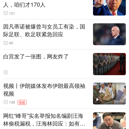
人，咱们才170人
121
因凡蒂诺被爆曾与女员工有染，国
际足联、欧足联紧急回应
49
白宫发了一张图，网友炸了
视频丨伊朗媒体发布伊朗最高领袖
视频
138
视频
网红“峰哥”实名举报知名编剧汪海
林偷税漏税，汪海林回应：如有违