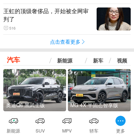
王虹的顶级奢侈品，开始被全网审
判了
516
点击查看更多
汽车
新能源
新车
视频
奥迪Q6 黑武士版
MG 4X 半固态智享版
新能源
SUV
MPV
轿车
更多