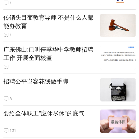
1
传销头目变教育导师 不是什么人都
能办教育
1
广东佛山:已叫停季华中学教师招聘
工作 开展全面核查
招聘公平岂容花钱做手脚
8
要给全体职工"应休尽休"的底气
121