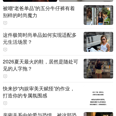
被嘲“老爸单品”的五分牛仔裤有着
别样的时尚魔力
这件极简时尚单品如何实现适配多
元生活场景？
2026夏天最火的鞋，居然是随处可
见的人字拖？
快来抄“内娱审美天赋怪”的作业，
打造你的专属氛围感
亲密关系中的爱与恐惧，被这部恐