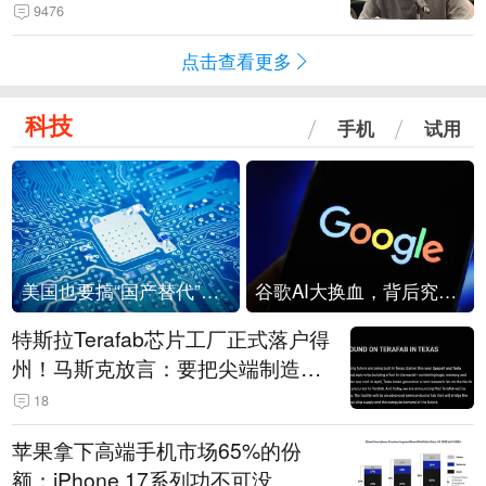
法行为，相关机构自会进行评判和
9476
处理
点击查看更多
科技
手机
试用
美国也要搞“国产替代”？先算清三笔账
谷歌AI大换血，背后究竟发生了什么？
特斯拉Terafab芯片工厂正式落户得
州！马斯克放言：要把尖端制造带
回美国
18
苹果拿下高端手机市场65%的份
额：iPhone 17系列功不可没