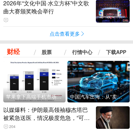
2026年“文化中国·水立方杯”中文歌
曲大赛颁奖晚会举行
点击查看更多
财经
股票
行情中心
下载APP
苹果拿下高端手机市场65%的份额：iPhone 17系列功不可没
中国汽车出海：从“卖出去”到“走进去”
以媒爆料：伊朗最高领袖穆杰塔巴
被紧急送医，情况极度危急，“可能
随时会死去”
204