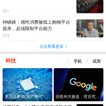
1
钟睒睒：感性消费被线上购物平台
扼杀，必须限制平台能力
8
点击查看更多
科技
手机
试用
美国也要搞“国产替代”？先算清三笔账
谷歌AI大换血，背后究竟发生了什么？