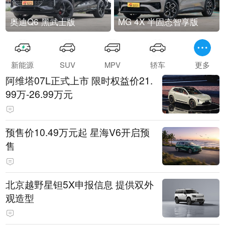
奥迪Q6 黑武士版
MG 4X 半固态智享版
新能源
SUV
MPV
轿车
更多
阿维塔07L正式上市 限时权益价21.
99万-26.99万元
预售价10.49万元起 星海V6开启预
售
北京越野星钽5X申报信息 提供双外
观造型