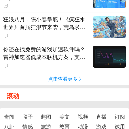
狂浪八月，陈小春掌舵！《疯狂水
世界》首届狂浪节来袭，荒岛求生
直播即将开启
你还在找免费的游戏加速软件吗？
雷神加速器低成本联机方案，支持
免费试用
点击查看更多
滚动
奇闻
段子
趣图
美文
视频
直播
订阅
八卦
情感
旅游
教育
动漫
游戏
试用