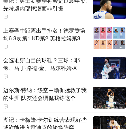
美记：勇士新赛季将会是过渡年 优
先考虑内部挖潜而非引援
上赛季中距离出手排名！德罗赞场
均6.3次第1 KD第2 英格拉姆第3
会选谁穿自己的球鞋？三球：耶
稣、马丁·路德·金、马尔科姆·X
迈尔斯·特纳：练空中瑜伽拯救了我
的生涯 队友还会调侃我练这个
湖记：卡梅隆·卡尔训练营表现好些
或许能进入雷迪克的轮换阵容