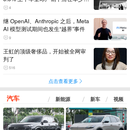
14.3万辆
4
继 OpenAI、Anthropic 之后，Meta
AI 模型测试期间也发生“越界”事件
9
王虹的顶级奢侈品，开始被全网审
判了
516
点击查看更多
汽车
新能源
新车
视频