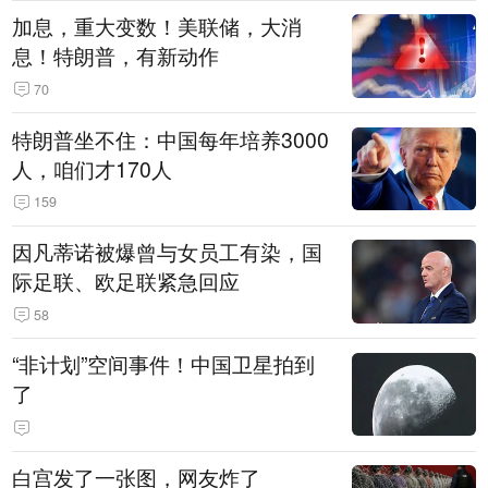
加息，重大变数！美联储，大消
息！特朗普，有新动作
70
特朗普坐不住：中国每年培养3000
人，咱们才170人
159
因凡蒂诺被爆曾与女员工有染，国
际足联、欧足联紧急回应
58
“非计划”空间事件！中国卫星拍到
了
白宫发了一张图，网友炸了