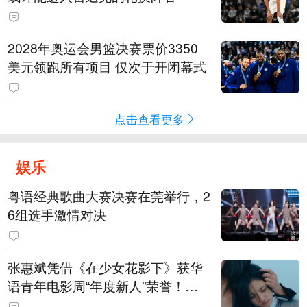
2028年奥运会男篮决赛票价3350
美元领跑所有项目 仅次于开闭幕式
点击查看更多
娱乐
粤语经典歌曲大赛决赛在莞举行，2
6组选手激情对决
张惠斌凭借《在少女花影下》获华
语青年电影周“年度新人”荣誉！该
电影全程在广州取景，采用粤语对