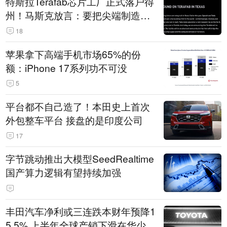
特斯拉Terafab芯片工厂正式落户得
州！马斯克放言：要把尖端制造带
回美国
18
苹果拿下高端手机市场65%的份
额：iPhone 17系列功不可没
5
平台都不自己造了！本田史上首次
外包整车平台 接盘的是印度公司
17
字节跳动推出大模型SeedRealtime
国产算力逻辑有望持续加强
丰田汽车净利或三连跌本财年预降1
5.5% 上半年全球产销下滑在华少卖