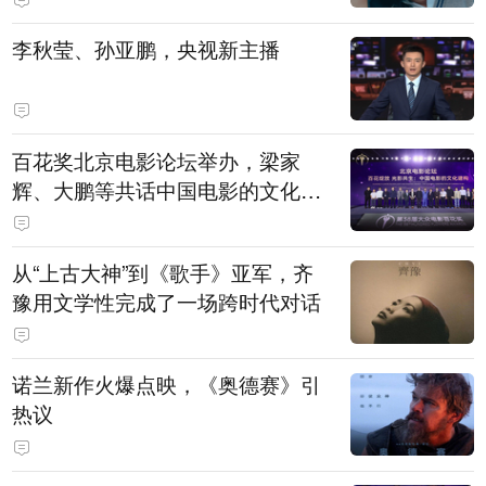
白，主演均为广州本土演员
李秋莹、孙亚鹏，央视新主播
百花奖北京电影论坛举办，梁家
辉、大鹏等共话中国电影的文化建
构
从“上古大神”到《歌手》亚军，齐
豫用文学性完成了一场跨时代对话
诺兰新作火爆点映，《奥德赛》引
热议