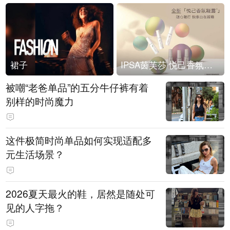
裙子
IPSA茵芙莎 悦己香氛凝露上市
被嘲“老爸单品”的五分牛仔裤有着
别样的时尚魔力
这件极简时尚单品如何实现适配多
元生活场景？
2026夏天最火的鞋，居然是随处可
见的人字拖？