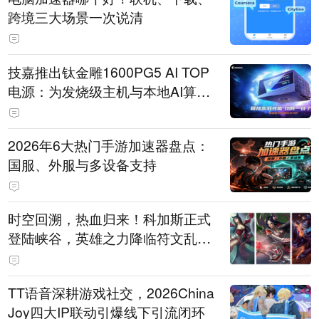
跨境三大场景一次说清
技嘉推出钛金雕1600PG5 AI TOP
电源：为发烧级主机与本地AI算力
打造旗舰供电方案
2026年6大热门手游加速器盘点：
国服、外服与多设备支持
时空回溯，热血归来！科加斯正式
登陆峡谷，英雄之力降临符文乱
斗！
TT语音深耕游戏社交，2026China
Joy四大IP联动引爆线下引流闭环