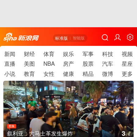
标准版
智能版
新闻
财经
体育
娱乐
军事
科技
视频
直播
美图
NBA
房产
股票
汽车
星座
小说
教育
女性
健康
精品
微博
更多
图集
3
叙利亚：大马士革发生爆炸
/
6