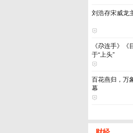
刘浩存宋威龙
《尕连手》《
于“上头”
百花燕归，万
幕
财经