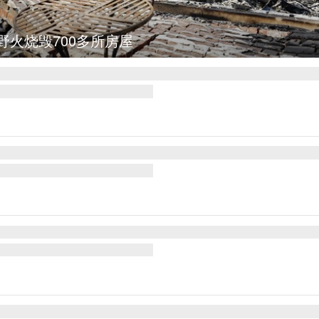
图集
叙利亚：大马士革发生爆炸