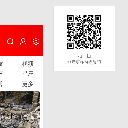
扫一扫
扫一扫
查看更多热点资讯
查看更多热点资讯
技
视频
车
星座
博
更多