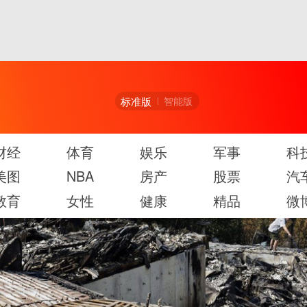
标准版
智能版
财经
体育
娱乐
军事
科
美图
NBA
房产
股票
汽
教育
女性
健康
精品
微