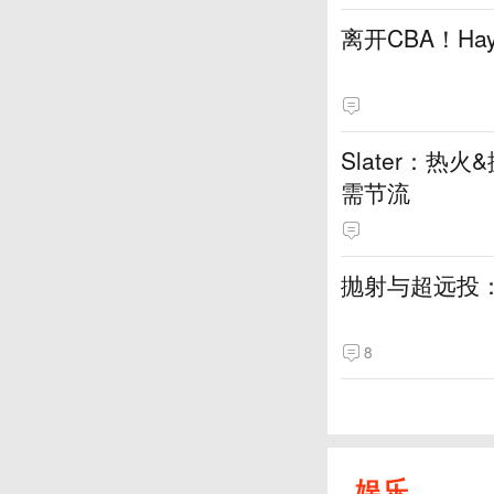
离开CBA！H
Slater：
需节流
抛射与超远投
8
娱乐