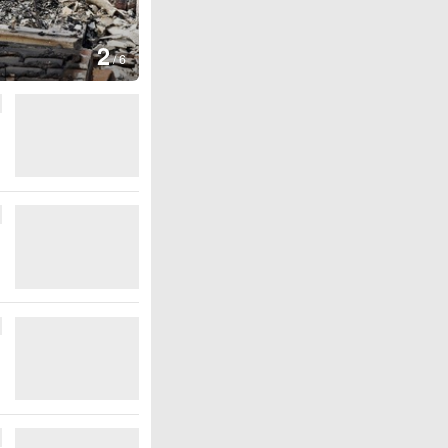
图集
3
云南弥勒：欢庆
/
6