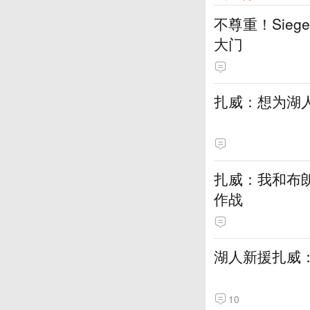
不尊重！Sie
大门
扎威：想为湖
扎威：我和布
作战
湖人新援扎威
10