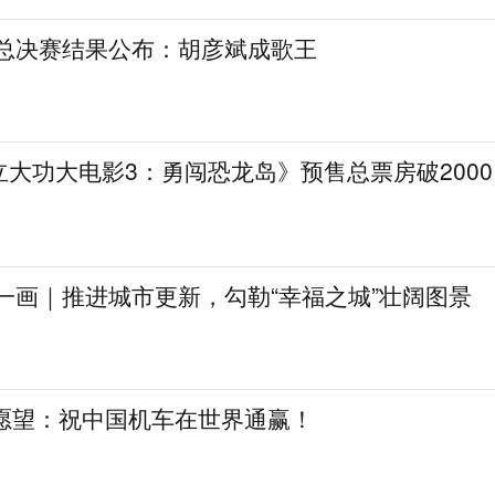
》总决赛结果公布：胡彦斌成歌王
大功大电影3：勇闯恐龙岛》预售总票房破2000
一画｜推进城市更新，勾勒“幸福之城”壮阔图景
日愿望：祝中国机车在世界通赢！