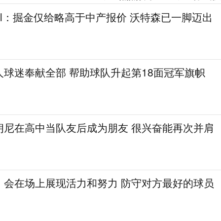
gel：掘金仅给略高于中产报价 沃特森已一脚迈出
人球迷奉献全部 帮助球队升起第18面冠军旗帜
朗尼在高中当队友后成为朋友 很兴奋能再次并肩
：会在场上展现活力和努力 防守对方最好的球员